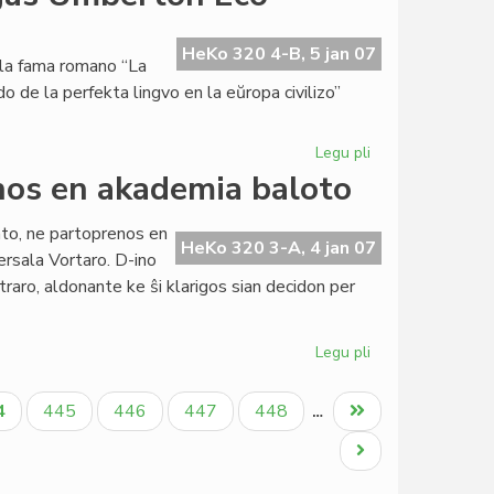
Silfer:
alia
Esperantio
HeKo 320 4-B, 5 jan 07
 la fama romano “La
eblas
o de la perfekta lingvo en la eŭropa civilizo”
Legu pli
pri
La
enos en akademia baloto
Esperanta
PEN
to, ne partoprenos en
kandidatigas
HeKo 320 3-A, 4 jan 07
ersala Vortaro. D-ino
Umberton
traro, aldonante ke ŝi klarigos sian decidon per
Eco
Legu pli
pri
Perla
Martinelli
tuala
Paĝo
Paĝo
Paĝo
Paĝo
Last
4
445
446
447
448
…
ne
ĝo
page
partoprenos
Next
en
page
akademia