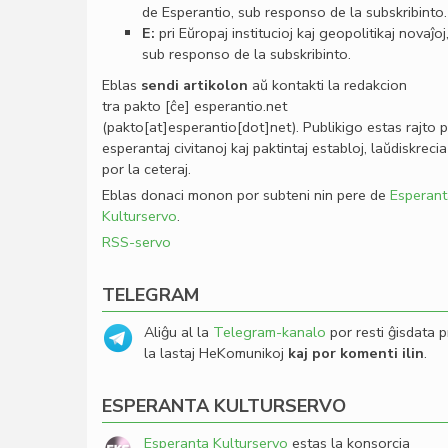
de Esperantio, sub responso de la subskribinto.
E:
pri Eŭropaj institucioj kaj geopolitikaj novaĵoj
sub responso de la subskribinto.
Eblas
sendi
artikolon
aŭ kontakti la redakcion
tra
pakto
[ĉe]
esperantio
.
net
(pakto[at]esperantio[dot]net)
. Publikigo estas rajto 
esperantaj civitanoj kaj paktintaj establoj, laŭdiskrecia
por la ceteraj.
Eblas donaci monon por subteni nin pere de
Esperant
Kulturservo
.
RSS-servo
TELEGRAM
Aliĝu al la
Telegram-kanalo
por resti ĝisdata p
la lastaj HeKomunikoj
kaj por komenti ilin
.
ESPERANTA KULTURSERVO
Esperanta Kulturservo
estas la konsorcia