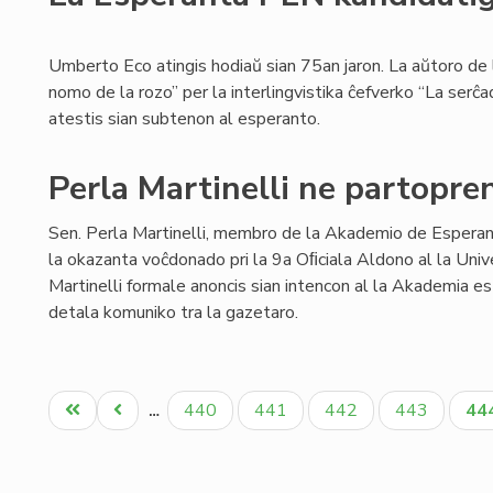
Umberto Eco atingis hodiaŭ sian 75an jaron. La aŭtoro de
nomo de la rozo” per la interlingvistika ĉefverko “La serĉad
atestis sian subtenon al esperanto.
Perla Martinelli ne partopr
Sen. Perla Martinelli, membro de la Akademio de Esperan
la okazanta voĉdonado pri la 9a Oﬁciala Aldono al la Univ
Martinelli formale anoncis sian intencon al la Akademia es
detala komuniko tra la gazetaro.
Pagination
Unua
Antaŭa
Paĝo
Paĝo
Paĝo
Paĝo
Ak
440
441
442
443
44
…
paĝo
paĝo
pa