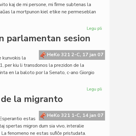
ito kaj de mi persone, mi ﬁrme subtenas la
traŭas la mortpunon kiel etike ne permeseblan
Legu pli
pri
Blankanoj
n parlamentan sesion
subtenas
kampanjon
kontraŭ
HeKo 321 2-C, 17 jan 07
e kunvokis la
mortpuno
per kiu li transdonos la prezidon de la
inta en la baloto por la Senato, c-ano Giorgio
Legu pli
pri
La
 de la migranto
Konsulo
kunvokis
la
HeKo 321 1-C, 14 jan 07
Esperantio estas
unuan
taj spertas migron dum sia vivo, interalie
parlamentan
 La fenomeno ne estas suﬁĉe pristudata.
sesion