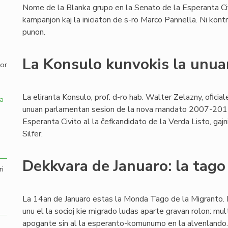
Nome de la Blanka grupo en la Senato de la Esperanta Civ
,
kampanjon kaj la iniciaton de s-ro Marco Pannella. Ni kon
punon.
La Konsulo kunvokis la unua
por
La eliranta Konsulo, prof. d-ro hab. Walter Zelazny, oﬁcial
a
unuan parlamentan sesion de la nova mandato 2007-2011, 
Esperanta Civito al la ĉefkandidato de la Verda Listo, gajn
Silfer.
Dekkvara de Januaro: la tago
ri
La 14an de Januaro estas la Monda Tago de la Migranto. 
unu el la socioj kie migrado ludas aparte gravan rolon: mul
apogante sin al la esperanto-komunumo en la alvenlando.