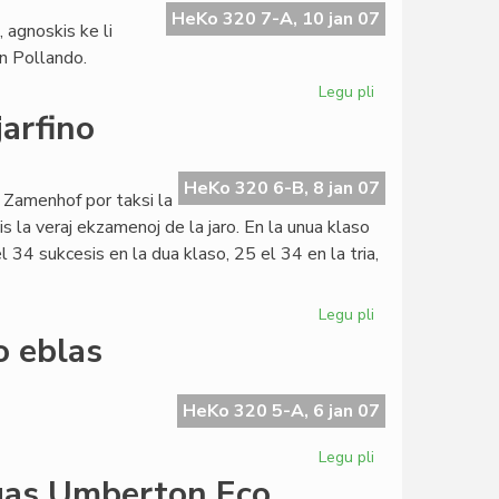
por
HeKo 320 7-A, 10 jan 07
 agnoskis ke li
Dany
en Pollando.
Todorov
Legu pli
pri
Polaj
jarfino
eventoj:
de
Wielgus
HeKo 320 6-B, 8 jan 07
 Zamenhof por taksi la
al
s la veraj ekzamenoj de la jaro. En la unua klaso
Esperantio
 34 sukcesis en la dua klaso, 25 el 34 en la tria,
Legu pli
pri
Institut
o eblas
Zamenhof
en
aktiva
HeKo 320 5-A, 6 jan 07
jarfino
Legu pli
pri
Giorgio
gas Umberton Eco