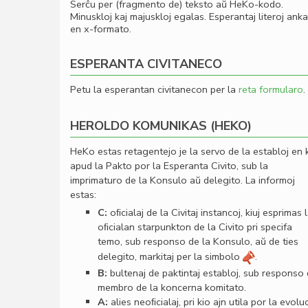
Serĉu per (fragmento de) teksto aŭ HeKo-kodo.
Minuskloj kaj majuskloj egalas. Esperantaj literoj ank
en x-formato.
ESPERANTA CIVITANECO
Petu la esperantan civitanecon per la
reta formularo
.
HEROLDO KOMUNIKAS (HEKO)
HeKo estas retagentejo je la servo de la establoj en 
apud la Pakto por la Esperanta Civito, sub la
imprimaturo de la Konsulo aŭ delegito. La informoj
estas:
C:
oﬁcialaj de la Civitaj instancoj, kiuj esprimas 
oﬁcialan starpunkton de la Civito pri specifa
temo, sub responso de la Konsulo, aŭ de ties
delegito, markitaj per la simbolo
.
B:
bultenaj de paktintaj establoj, sub responso
membro de la koncerna komitato.
A:
alies neoﬁcialaj, pri kio ajn utila por la evolu