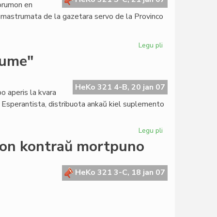
Forumon en
o, mastrumata de la gazetara servo de la Provinco
Legu pli
pri
Kenjo
kume"
rifuzas
la
enirvizon
HeKo 321 4-B, 20 jan 07
o aperis la kvara
al
o Esperantista, distribuota ankaŭ kiel suplemento
Dalai
Lama
Legu pli
pri
Aperis
jon kontraŭ mortpuno
la
numero
4
HeKo 321 3-C, 18 jan 07
de
"Afrikume"