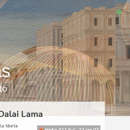
as
to
 Dalai Lama
 la tibeta
HeKo 321 5-C, 21 jan 07