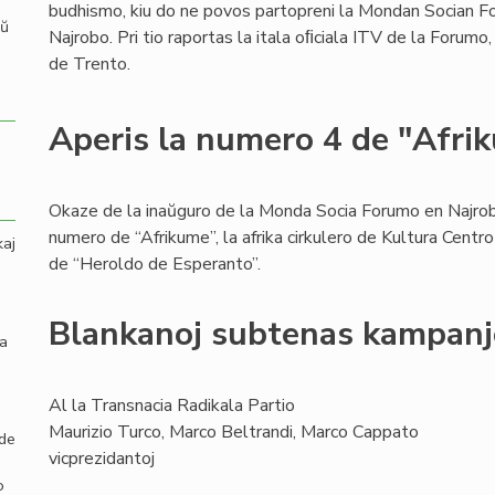
budhismo, kiu do ne povos partopreni la Mondan Socian 
aŭ
Najrobo. Pri tio raportas la itala oﬁciala ITV de la Forum
de Trento.
Aperis la numero 4 de "Afri
Okaze de la inaŭguro de la Monda Socia Forumo en Najrob
numero de “Afrikume”, la afrika cirkulero de Kultura Centr
kaj
de “Heroldo de Esperanto”.
Blankanoj subtenas kampan
la
Al la Transnacia Radikala Partio
Maurizio Turco, Marco Beltrandi, Marco Cappato
 de
vicprezidantoj
o