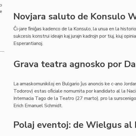
mo
de
Novjara saluto de Konsulo W
Ĉi-jare ﬁniĝas kadenco de la Konsulo, la unua en la historio
sukcesis konstrui ideajn kaj jurajn kadrojn por tiuj, kiuj opinia
Esperantianoj.
Grava teatra agnosko por D
La amaskomunikiloj en Bulgario ĵus anoncis ke c-ano Jord
Todorov) estas oﬁciale nomumita por kandidato al la Naci
Internacia Tago de la Teatro (27 marto), pro la sursceni
Erich Emanuel Schmidt.
Polaj eventoj: de Wielgus al