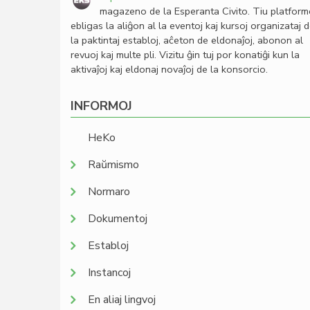
magazeno de la Esperanta Civito. Tiu platfor
ebligas la aliĝon al la eventoj kaj kursoj organizataj 
la paktintaj establoj, aĉeton de eldonaĵoj, abonon al
revuoj kaj multe pli. Vizitu ĝin tuj por konatiĝi kun la
aktivaĵoj kaj eldonaj novaĵoj de la konsorcio.
INFORMOJ
HeKo
Raŭmismo
Normaro
Dokumentoj
Establoj
Instancoj
En aliaj lingvoj