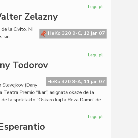
Legu pli
pri
Dekkvara
alter Zelazny
de
Januaro:
 de la Civito. Ni
la
HeKo 320 9-C, 12 jan 07
s sin
tago
de
la
Legu pli
pri
migranto
Novjara
any Todorov
saluto
de
Konsulo
HeKo 320 8-A, 11 jan 07
an Slavejkov (Dany
Walter
a Teatra Premio “Ikar”, asignata okaze de la
Zelazny
go de la spektaklo “Oskaro kaj la Roza Damo” de
Legu pli
pri
Grava
 Esperantio
teatra
agnosko