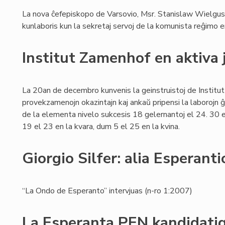
La nova ĉefepiskopo de Varsovio, Msr. Stanislaw Wielgus,
kunlaboris kun la sekretaj servoj de la komunista reĝimo 
Institut Zamenhof en aktiva 
La 20an de decembro kunvenis la geinstruistoj de Institut
provekzamenojn okazintajn kaj ankaŭ pripensi la laborojn ĝi
de la elementa nivelo sukcesis 18 gelernantoj el 24. 30 el
19 el 23 en la kvara, dum 5 el 25 en la kvina.
Giorgio Silfer: alia Esperanti
“La Ondo de Esperanto” intervjuas (n-ro 1:2007)
La Esperanta PEN kandidati