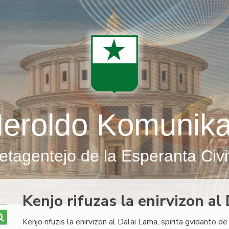
eroldo Komunik
etagentejo de la Esperanta Civi
Kenjo rifuzas la enirvizon al
Kenjo rifuzis la enirvizon al Dalai Lama, spirita gvidanto de