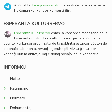
Aliĝu al la
Telegram-kanalo
por resti ĝisdata pri la lastaj
HeKomunikoj
kaj por komenti ilin
.
ESPERANTA KULTURSERVO
Esperanta Kulturservo
estas la konsorcia magazeno de la
Esperanta Civito. Tiu platformo ebligas la aliĝon al la
eventoj kaj kursoj organizataj de la paktintaj establoj, aĉeton de
eldonaĵoj, abonon al revuoj kaj multe pli. Vizitu ĝin tuj por
konatiĝi kun la aktivaĵoj kaj eldonaj novaĵoj de la konsorcio.
INFORMOJ
HeKo
Raŭmismo
Normaro
Dokumentoj