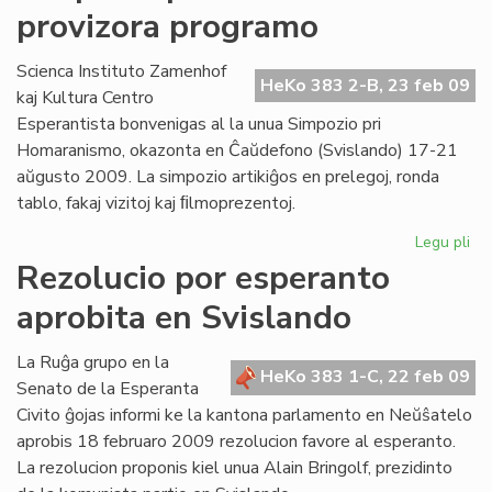
provizora programo
He
en
20
Scienca Instituto Zamenhof
HeKo 383 2-B, 23 feb 09
kaj Kultura Centro
Esperantista bonvenigas al la unua Simpozio pri
Homaranismo, okazonta en Ĉaŭdefono (Svislando) 17-21
aŭgusto 2009. La simpozio artikiĝos en prelegoj, ronda
tablo, fakaj vizitoj kaj ﬁlmoprezentoj.
Legu pli
pri
Si
Rezolucio por esperanto
pri
aprobita en Svislando
Ho
pro
pr
La Ruĝa grupo en la
HeKo 383 1-C, 22 feb 09
Senato de la Esperanta
Civito ĝojas informi ke la kantona parlamento en Neŭŝatelo
aprobis 18 februaro 2009 rezolucion favore al esperanto.
La rezolucion proponis kiel unua Alain Bringolf, prezidinto