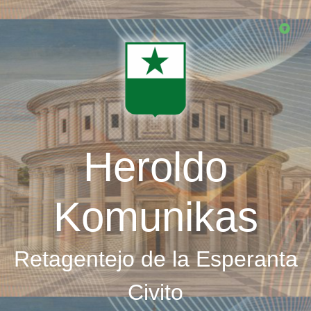
Skip
to
main
content
Heroldo
Komunikas
Retagentejo de la Esperanta
Civito