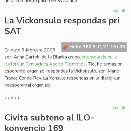
de la komunista partio en Svislando.
Legu pli
pri
Re
La Vickonsulo respondas pri
po
SAT
es
apr
en
HeKo 382 9-C, 21 feb 09
Sv
En dato 9 februaro 2009
sen. Anna Bartek, de la Blanka grupo,
interpelaciis pri la
rilatoj kun Sennacieca Asocio Tutmonda
. Tial ke temas pri
esperanto-organizo, respondas la Vickonsulo, sen. Marie-
France Conde Rey. La Konsulo respondas pri la rilatoj kun
neesperantaj organizoj.
* * * * *
Legu pli
pri
La
Civita subteno al ILO-
Vi
konvencio 169
re