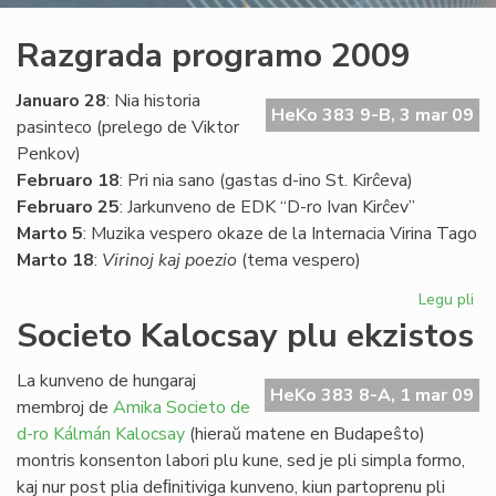
Razgrada programo 2009
Januaro 28
: Nia historia
HeKo 383 9-B, 3 mar 09
pasinteco (prelego de Viktor
Penkov)
Februaro 18
: Pri nia sano (gastas d-ino St. Kirĉeva)
Februaro 25
: Jarkunveno de EDK “D-ro Ivan Kirĉev”
Marto 5
: Muzika vespero okaze de la Internacia Virina Tago
Marto 18
:
Virinoj kaj poezio
(tema vespero)
Legu pli
pri
Ra
Societo Kalocsay plu ekzistos
pr
20
La kunveno de hungaraj
HeKo 383 8-A, 1 mar 09
membroj de
Amika Societo de
d-ro Kálmán Kalocsay
(hieraŭ matene en Budapeŝto)
montris konsenton labori plu kune, sed je pli simpla formo,
kaj nur post plia deﬁnitiviga kunveno, kiun partoprenu pli