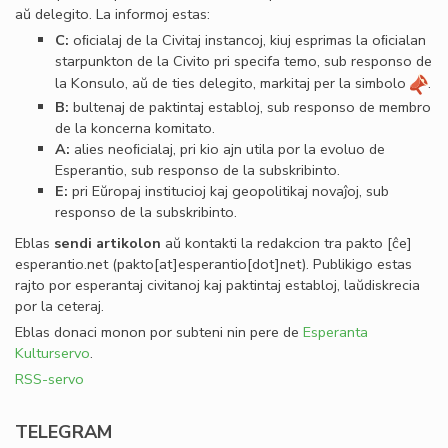
aŭ delegito. La informoj estas:
C:
oﬁcialaj de la Civitaj instancoj, kiuj esprimas la oﬁcialan
starpunkton de la Civito pri specifa temo, sub responso de
la Konsulo, aŭ de ties delegito, markitaj per la simbolo
.
B:
bultenaj de paktintaj establoj, sub responso de membro
de la koncerna komitato.
A:
alies neoﬁcialaj, pri kio ajn utila por la evoluo de
Esperantio, sub responso de la subskribinto.
E:
pri Eŭropaj institucioj kaj geopolitikaj novaĵoj, sub
responso de la subskribinto.
Eblas
sendi
artikolon
aŭ kontakti la redakcion tra
pakto
[ĉe]
esperantio
.
net
(pakto[at]esperantio[dot]net)
. Publikigo estas
rajto por esperantaj civitanoj kaj paktintaj establoj, laŭdiskrecia
por la ceteraj.
Eblas donaci monon por subteni nin pere de
Esperanta
Kulturservo
.
RSS-servo
TELEGRAM