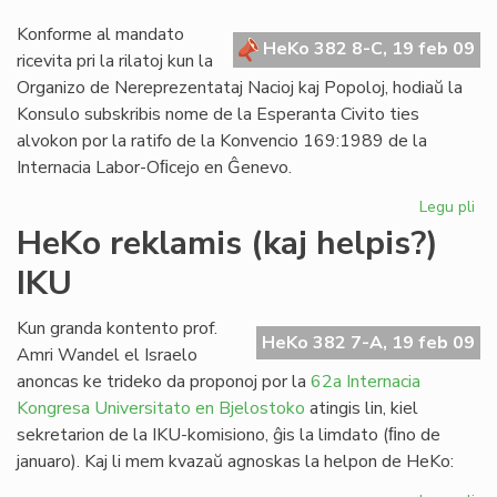
pri
SA
Konforme al mandato
HeKo 382 8-C, 19 feb 09
ricevita pri la rilatoj kun la
Organizo de Nereprezentataj Nacioj kaj Popoloj, hodiaŭ la
Konsulo subskribis nome de la Esperanta Civito ties
alvokon por la ratifo de la Konvencio 169:1989 de la
Internacia Labor-Oﬁcejo en Ĝenevo.
Legu pli
pri
Civ
HeKo reklamis (kaj helpis?)
su
IKU
al
ILO
ko
Kun granda kontento prof.
HeKo 382 7-A, 19 feb 09
16
Amri Wandel el Israelo
anoncas ke trideko da proponoj por la
62a Internacia
Kongresa Universitato en Bjelostoko
atingis lin, kiel
sekretarion de la IKU-komisiono, ĝis la limdato (ﬁno de
januaro). Kaj li mem kvazaŭ agnoskas la helpon de HeKo: