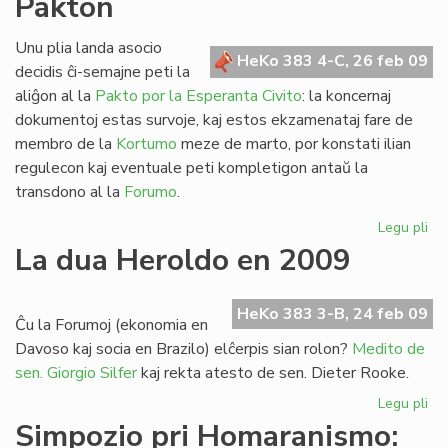
Pakton
Di
pri
Sc
Unu plia landa asocio
HeKo 383 4-C, 26 feb 09
decidis ĉi-semajne peti la
aliĝon al la
Pakto por la Esperanta Civito
: la koncernaj
dokumentoj estas survoje, kaj estos ekzamenataj fare de
membro de la
Kortumo
meze de marto, por konstati ilian
regulecon kaj eventuale peti kompletigon antaŭ la
transdono al la
Forumo
.
Legu pli
pri
Pli
La dua Heroldo en 2009
lan
aso
en
HeKo 383 3-B, 24 feb 09
Ĉu la Forumoj (ekonomia en
la
Davoso kaj socia en Brazilo) elĉerpis sian rolon?
Medito de
Pa
sen. Giorgio Silfer
kaj rekta atesto de sen. Dieter Rooke.
Legu pli
pri
La
Simpozio pri Homaranismo:
du