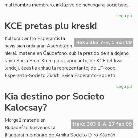
multnombra membraro, inkluzive de nehungaraj societanoj.
Legu pli
pri
So
KCE pretas plu kreski
Ka
plu
Kultura Centro Esperantista
ekz
HeKo 383 7-B, 1 mar 09
havis sian ordinaran Asembleon
hieraŭ matene en Ĉaŭdefono, sub la prezido de sia dojeno,
s-ino Sonja Brun. Krom pluraj apogantoj de KCE (el kvar
landoj), ĉeestis ankaŭ la reprezentantoj de LF-koop,
Esperanto-Societo Zürich, Svisa Esperanto-Societo.
Legu pli
pri
KC
Kia destino por Societo
pr
Kalocsay?
plu
kre
Morgaŭ matene en
HeKo 383 6-A, 27 feb 09
Budapeŝto kunvenos la
(hungara) membraro de Amika Societo D-ro Kálmán