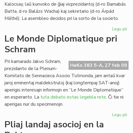
Kalocsay, laŭ kunvoko de ĝiaj vicprezidantoj (d-ro Barnabás
Batta, d-ro Balázs Wacha) kaj sekretario (d-ro Árpád
Máthé). La asembleo decidos pri la sorto de la societo.
Legu pli
pri
Kia
Le Monde Diplomatique pri
de
Schram
po
So
Ka
Pri kamarado Jakvo Schram,
HeKo 383 5-A, 27 feb 09
prezidanto de la Plenum-
Komitato de Sennacieca Asocio Tutmonda, jam antaŭ kvar
jaroj eminentaj maldekstruloj (kaj longtempaj SAT-anoj)
aperigis interesajn informojn en “Le Monde Diplomatique”
en esperanto. La
tuta debato estas legebla rete
. Ĉi tie ni
aperigas nur du specimenojn.
Legu pli
pri
Le
Pliaj landaj asocioj en la
Mo