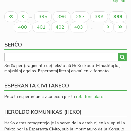
Legu pli
pri
He
Pagination
rek
Unua
Antaŭa
Paĝo
Paĝo
Paĝo
Paĝo
Aktual
395
396
397
398
399
…
(ka
paĝo
paĝo
paĝo
hel
Paĝo
Paĝo
Paĝo
Paĝo
Next
Last
400
401
402
403
…
IK
page
page
SERĈO
Serĉu per (fragmento de) teksto aŭ HeKo-kodo. Minuskloj kaj
majuskloj egalas. Esperantaj literoj ankaŭ en x-formato.
ESPERANTA CIVITANECO
Petu la esperantan civitanecon per la
reta formularo
.
HEROLDO KOMUNIKAS (HEKO)
HeKo estas retagentejo je la servo de la establoj en kaj apud la
Pakto por la Esperanta Civito, sub la imprimaturo de la Konsulo