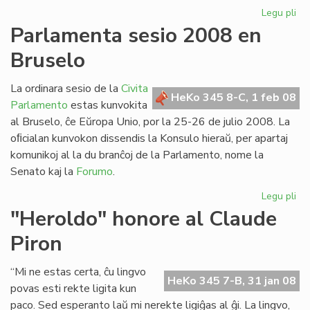
Legu pli
pri
Es
Parlamenta sesio 2008 en
en
Bruselo
Isr
pe
eni
La ordinara sesio de la
Civita
HeKo 345 8-C, 1 feb 08
la
Parlamento
estas kunvokita
Pa
al Bruselo, ĉe Eŭropa Unio, por la 25-26 de julio 2008. La
oﬁcialan kunvokon dissendis la Konsulo hieraŭ, per apartaj
komunikoj al la du branĉoj de la Parlamento, nome la
Senato kaj la
Forumo
.
Legu pli
pri
Pa
"Heroldo" honore al Claude
ses
Piron
20
en
Br
“Mi ne estas certa, ĉu lingvo
HeKo 345 7-B, 31 jan 08
povas esti rekte ligita kun
paco. Sed esperanto laŭ mi nerekte ligiĝas al ĝi. La lingvo,