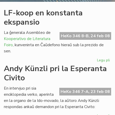
LF-koop en konstanta
ekspansio
La ĝenerala Asembleo de
HeKo 346 8-B, 24 feb 08
Kooperativo de Literatura
Foiro
, kunveninta en Ĉaŭdefono hieraŭ sub la prezido de
sen.
Legu pli
pri
LF-
Andy Künzli pri la Esperanta
ko
Civito
en
ko
ek
En intervjuo pri sia
HeKo 346 7-A, 23 feb 08
enciklopedia verko, aperinta
en la organo de la Ido-movado, la aŭtoro Andy Künzli
respondas ankaŭ demandon pri la Esperanta Civito: