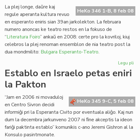
ra
La plej longe, daŭre kaj
HeKo 346 1-B, 8 feb 08
regule aperanta kultura revuo
en esperanto eniris sian 39an jarkolekton. La februara
numero anoncas ke teatro restos en la fokuso de
“
Literatura Foiro
” ankaŭ en 2008: certe pro la kovriloj, kiuj
celebros la plej renoman ensemblon de nia teatro post la
dua mondmilito:
Bulgara Esperanto-Teatro
.
Legu pli
pri
Eki
Establo en Israelo petas eniri
la
la Pakton
39
jar
de
“Jam en 2006 ni movaduloj
HeKo 345 9-C, 5 feb 08
LF
en Centro Sivron decidi
informiĝi pri la Esperanta Civito por eventuala aliĝo. Kaj nun
dum la decembra jarkunveno 2007 ni ﬁne akceptis la ideon
fariĝi paktinta establo” komunikis c-ano Jeremi Gishron al la
Konsulo pasintmonate.