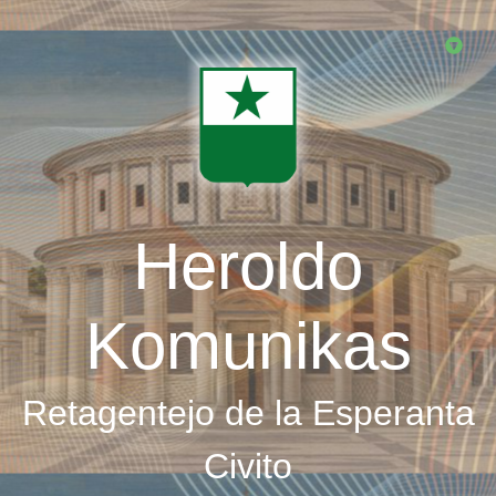
Skip
to
main
content
Heroldo
Komunikas
Retagentejo de la Esperanta
Civito