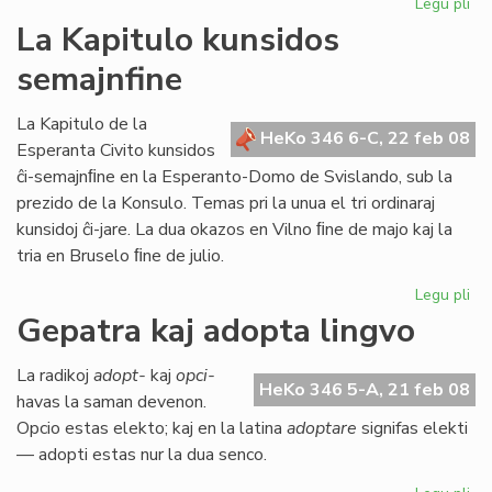
Legu pli
pri
An
La Kapitulo kunsidos
Kün
semajnfine
pri
la
Es
La Kapitulo de la
HeKo 346 6-C, 22 feb 08
Civ
Esperanta Civito kunsidos
ĉi-semajnﬁne en la Esperanto-Domo de Svislando, sub la
prezido de la Konsulo. Temas pri la unua el tri ordinaraj
kunsidoj ĉi-jare. La dua okazos en Vilno ﬁne de majo kaj la
tria en Bruselo ﬁne de julio.
Legu pli
pri
La
Gepatra kaj adopta lingvo
Kap
ku
La radikoj
adopt-
kaj
opci-
se
HeKo 346 5-A, 21 feb 08
havas la saman devenon.
Opcio estas elekto; kaj en la latina
adoptare
signifas elekti
— adopti estas nur la dua senco.