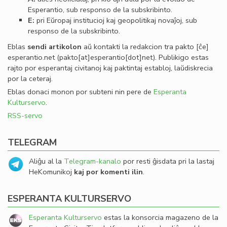
Esperantio, sub responso de la subskribinto.
E:
pri Eŭropaj institucioj kaj geopolitikaj novaĵoj, sub
responso de la subskribinto.
Eblas
sendi
artikolon
aŭ kontakti la redakcion tra
pakto
[ĉe]
esperantio
.
net
(pakto[at]esperantio[dot]net)
. Publikigo estas
rajto por esperantaj civitanoj kaj paktintaj establoj, laŭdiskrecia
por la ceteraj.
Eblas donaci monon por subteni nin pere de
Esperanta
Kulturservo
.
RSS-servo
TELEGRAM
Aliĝu al la
Telegram-kanalo
por resti ĝisdata pri la lastaj
HeKomunikoj
kaj por komenti ilin
.
ESPERANTA KULTURSERVO
Esperanta Kulturservo
estas la konsorcia magazeno de la