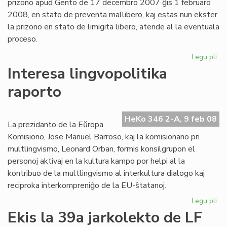
prizono apud Gento de 17 decembro 2007 ĝis 1 februaro
2008, en stato de preventa mallibero, kaj estas nun ekster
la prizono en stato de limigita libero, atende al la eventuala
proceso.
Legu pli
pri
Ko
Interesa lingvopolitika
Ar
raporto
pri
ka
en
HeKo 346 2-A, 9 feb 08
Fla
La prezidanto de la Eŭropa
Komisiono, Jose Manuel Barroso, kaj la komisionano pri
multlingvismo, Leonard Orban, formis konsilgrupon el
personoj aktivaj en la kultura kampo por helpi al la
kontribuo de la multlingvismo al interkultura dialogo kaj
reciproka interkompreniĝo de la EU-ŝtatanoj.
Legu pli
pri
Int
Ekis la 39a jarkolekto de LF
lin