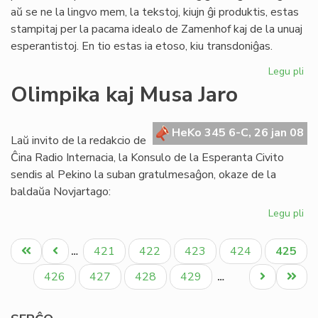
aŭ se ne la lingvo mem, la tekstoj, kiujn ĝi produktis, estas
stampitaj per la pacama idealo de Zamenhof kaj de la unuaj
esperantistoj. En tio estas ia etoso, kiu transdoniĝas.
Legu pli
pri
"H
Olimpika kaj Musa Jaro
ho
al
Cl
HeKo 345 6-C, 26 jan 08
Laŭ invito de la redakcio de
Pir
Ĉina Radio Internacia, la Konsulo de la Esperanta Civito
sendis al Pekino la suban gratulmesaĝon, okaze de la
baldaŭa Novjartago:
Legu pli
pri
Ol
Pagination
kaj
Unua
Antaŭa
Paĝo
Paĝo
Paĝo
Paĝo
Aktual
421
422
423
424
425
…
Mu
paĝo
paĝo
paĝo
Jar
Paĝo
Paĝo
Paĝo
Paĝo
Next
Last
426
427
428
429
…
page
page