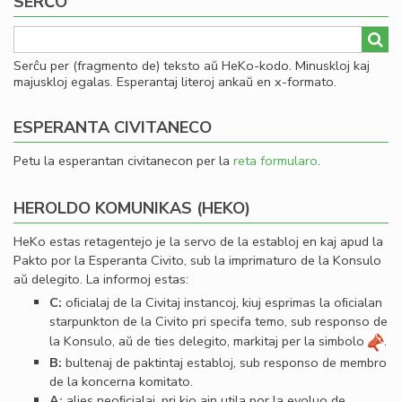
SERĈO
Serĉu per (fragmento de) teksto aŭ HeKo-kodo. Minuskloj kaj
majuskloj egalas. Esperantaj literoj ankaŭ en x-formato.
ESPERANTA CIVITANECO
Petu la esperantan civitanecon per la
reta formularo
.
HEROLDO KOMUNIKAS (HEKO)
HeKo estas retagentejo je la servo de la establoj en kaj apud la
Pakto por la Esperanta Civito, sub la imprimaturo de la Konsulo
aŭ delegito. La informoj estas:
C:
oﬁcialaj de la Civitaj instancoj, kiuj esprimas la oﬁcialan
starpunkton de la Civito pri specifa temo, sub responso de
la Konsulo, aŭ de ties delegito, markitaj per la simbolo
.
B:
bultenaj de paktintaj establoj, sub responso de membro
de la koncerna komitato.
A:
alies neoﬁcialaj, pri kio ajn utila por la evoluo de