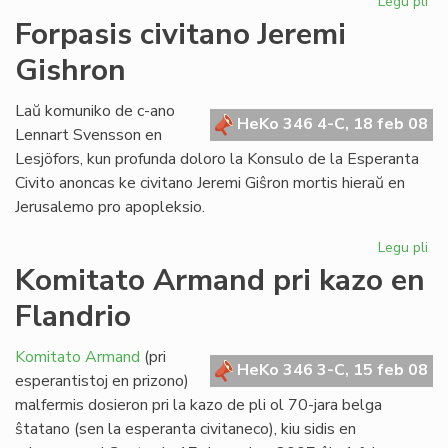
Legu pli
pri
Ge
Forpasis civitano Jeremi
kaj
Gishron
ad
lin
Laŭ komuniko de c-ano
HeKo 346 4-C, 18 feb 08
Lennart Svensson en
Lesjöfors, kun profunda doloro la Konsulo de la Esperanta
Civito anoncas ke civitano Jeremi Giŝron mortis hieraŭ en
Jerusalemo pro apopleksio.
Legu pli
pri
For
Komitato Armand pri kazo en
civ
Flandrio
Jer
Gi
Komitato Armand
(pri
HeKo 346 3-C, 15 feb 08
esperantistoj en prizono)
malfermis dosieron pri la kazo de pli ol 70-jara belga
ŝtatano (sen la esperanta civitaneco), kiu sidis en