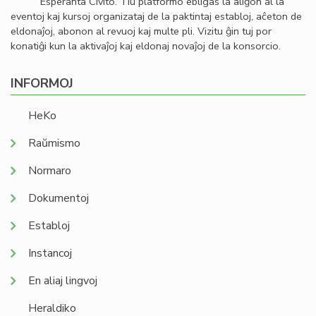
Esperanta Civito. Tiu platformo ebligas la aliĝon al la
eventoj kaj kursoj organizataj de la paktintaj establoj, aĉeton de
eldonaĵoj, abonon al revuoj kaj multe pli. Vizitu ĝin tuj por
konatiĝi kun la aktivaĵoj kaj eldonaj novaĵoj de la konsorcio.
INFORMOJ
HeKo
Raŭmismo
Normaro
Dokumentoj
Establoj
Instancoj
En aliaj lingvoj
Heraldiko