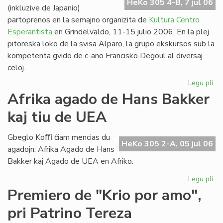
HeKo 305 4-B, 7 jul 06
(inkluzive de Japanio)
partoprenos en la semajno organizita de
Kultura Centro
Esperantista
en Grindelvaldo, 11-15 julio 2006. En la plej
pitoreska loko de la svisa Alparo, la grupo ekskursos sub la
kompetenta gvido de c-ano Francisko Degoul al diversaj
celoj.
Legu pli
pri
Bu
Afrika agado de Hans Bakker
na
kaj tiu de UEA
en
Gr
Gbeglo Koﬃ ĉiam mencias du
HeKo 305 2-A, 05 jul 06
agadojn: Afrika Agado de Hans
Bakker kaj Agado de UEA en Afriko.
Legu pli
pri
Afr
Premiero de "Krio por amo",
ag
pri Patrino Tereza
de
Ha