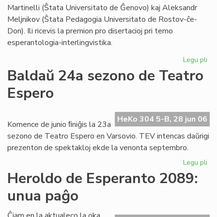
Foi
Martinelli (Ŝtata Universitato de Ĝenovo) kaj Aleksandr
Meljnikov (Ŝtata Pedagogia Universitato de Rostov-ĉe-
Don). Ili ricevis la premion pro disertacioj pri temo
esperantologia-interlingvistika.
Legu pli
pri
Sti
Baldaŭ 24a sezono de Teatro
La
Espero
al
du
es
HeKo 304 5-B, 28 jun 06
civ
Komence de junio ﬁniĝis la 23a
sezono de Teatro Espero en Varsovio. TEV intencas daŭrigi
prezenton de spektakloj ekde la venonta septembro.
Legu pli
pri
Ba
Heroldo de Esperanto 2089:
24
unua paĝo
se
de
Te
Ĉiam en la aktualeco la oka