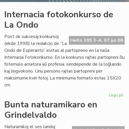
Internacia fotokonkurso de
La Ondo
Post ok sukcesaj konkursoj
HeKo 305 3-A, 07 jul 06
(ekde 1998) la redakcio de “La
Ondo de Esperanto” invitas al partopreno en la naŭa
Internacia Fotokonkurso. En la konkurso rajtas partopreni ĉiu
fotemulo amatora aŭ profesia, sendepende de la loĝlando
kaj lingvokono. Unu persono rajtas partopreni per
maksimume kvin fotoj. La minimuma formato estas 15X20
cm.
Legu pli
pri
Int
Bunta naturamikaro en
fo
Grindelvaldo
de
La
On
Naturamikoj el ses landoj