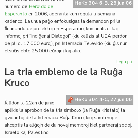
HeKo 304 6-B, 28 jun 06
Es
numero de
Heroldo de
Esperanto
en 2006, aperanta kun regula trisemajna
kadenco. La unua paĝo enfokusigas la demandon pri la
ﬁnancindo de projektoj en Esperantio, kun analizoj kaj
informoj pri “Indiĝenaj Dialogoj” (kiu kaŭzis al UEA perdon
de pli ol 17.000 euroj), pri Internacia Televido (kiu ĝis nun
elsuĉis eble 25.000 eŭrojn) kaj alio.
Legu pli
pri
He
La tria emblemo de la Ruĝa
de
Kruco
Es
20
un
HeKo 304 4-C, 27 jun 06
pa
Ĵaŭdon la 22an de junio
aplikis la aprobon de la tria simbolo (la Ruĝa Kristalo) la
gvidantoj de la Internacia Ruĝa Kruco, kiuj samtempe
akceptis la aliĝojn de du novaj membroj kiel partneraj socioj,
Israelo kaj Palestino.