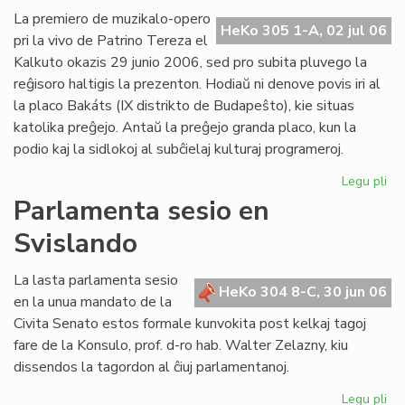
Ba
La premiero de muzikalo-opero
HeKo 305 1-A, 02 jul 06
kaj
pri la vivo de Patrino Tereza el
tiu
Kalkuto okazis 29 junio 2006, sed pro subita pluvego la
de
reĝisoro haltigis la prezenton. Hodiaŭ ni denove povis iri al
UE
la placo Bakáts (IX distrikto de Budapeŝto), kie situas
katolika preĝejo. Antaŭ la preĝejo granda placo, kun la
podio kaj la sidlokoj al subĉielaj kulturaj programeroj.
Legu pli
pri
Pr
Parlamenta sesio en
de
Svislando
"Kr
po
am
La lasta parlamenta sesio
HeKo 304 8-C, 30 jun 06
pri
en la unua mandato de la
Pat
Civita Senato estos formale kunvokita post kelkaj tagoj
Te
fare de la Konsulo, prof. d-ro hab. Walter Zelazny, kiu
dissendos la tagordon al ĉiuj parlamentanoj.
Legu pli
pri