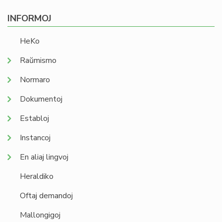
INFORMOJ
HeKo
Raŭmismo
Normaro
Dokumentoj
Establoj
Instancoj
En aliaj lingvoj
Heraldiko
Oftaj demandoj
Mallongigoj