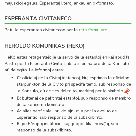
majuskloj egalas. Esperantaj literoj ankaŭ en x-formato.
ESPERANTA CIVITANECO
Petu la esperantan civitanecon per la
reta formularo
.
HEROLDO KOMUNIKAS (HEKO)
HeKo estas retagentejo je la servo de la establoj en kaj apud la
Pakto por la Esperanta Civito, sub la imprimaturo de la Konsulo
aŭ delegito. La informoj estas:
C:
oﬁcialaj de la Civitaj instancoj, kiuj esprimas la oﬁcialan
starpunkton de la Civito pri specifa temo, sub responso de
la Konsulo, aŭ de ties delegito, markitaj per la simbolo
.
B:
bultenaj de paktintaj establoj, sub responso de membro
de la koncerna komitato.
A:
alies neoﬁcialaj, pri kio ajn utila por la evoluo de
Esperantio, sub responso de la subskribinto.
E:
pri Eŭropaj institucioj kaj geopolitikaj novaĵoj, sub
responso de la subskribinto.