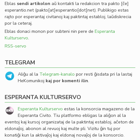
Eblas
sendi
artikolon
aŭ kontakti la redakcion tra
pakto
[ĉe]
esperantio
.
net
(pakto[at]esperantio[dot]net)
. Publikigo estas
rajto por esperantaj civitanoj kaj paktintaj establoj, laŭdiskrecia
por la ceteraj.
Eblas donaci monon por subteni nin pere de
Esperanta
Kulturservo
.
RSS-servo
TELEGRAM
Aliĝu al la
Telegram-kanalo
por resti ĝisdata pri la lastaj
HeKomunikoj
kaj por komenti ilin
.
ESPERANTA KULTURSERVO
Esperanta Kulturservo
estas la konsorcia magazeno de la
Esperanta Civito. Tiu platformo ebligas la aliĝon al la
eventoj kaj kursoj organizataj de la paktintaj establoj, aĉeton de
eldonaĵoj, abonon al revuoj kaj multe pli. Vizitu ĝin tuj por
konatiĝi kun la aktivaĵoj kaj eldonaj novaĵoj de la konsorcio.