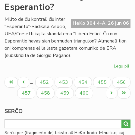
Esperantio?
en
la
mo
Milito de ĉiu kontraŭ ĉiu inter
HeKo 304 4-A, 26 jun 06
mo
“Esperanto”-Radikala Asocio,
UEA/Corsetti kaj la skandalema “Libera Folio”. Ĉu nun
Esperantio havas sian bermudan triangulon? Almenaŭ tion
oni komprenas el la lasta gazetara komuniko de ERA
(subskribita de Giorgio Pagano).
Legu pli
pri
Ĉu
Pagination
Be
Unua
Antaŭa
Paĝo
Paĝo
Paĝo
Paĝo
Paĝo
452
453
454
455
456
…
tri
paĝo
paĝo
en
Aktuala
Paĝo
Paĝo
Paĝo
Next
Last
457
458
459
460
Es
paĝo
page
page
SERĈO
Serĉu per (fragmento de) teksto aŭ HeKo-kodo. Minuskloj kaj