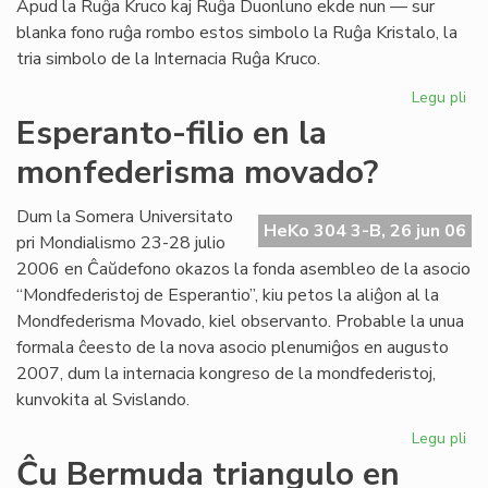
Apud la Ruĝa Kruco kaj Ruĝa Duonluno ekde nun — sur
blanka fono ruĝa rombo estos simbolo la Ruĝa Kristalo, la
tria simbolo de la Internacia Ruĝa Kruco.
Legu pli
pri
La
Esperanto-filio en la
tri
monfederisma movado?
em
de
la
Dum la Somera Universitato
HeKo 304 3-B, 26 jun 06
Ru
pri Mondialismo 23-28 julio
Kr
2006 en Ĉaŭdefono okazos la fonda asembleo de la asocio
“Mondfederistoj de Esperantio”, kiu petos la aliĝon al la
Mondfederisma Movado, kiel observanto. Probable la unua
formala ĉeesto de la nova asocio plenumiĝos en augusto
2007, dum la internacia kongreso de la mondfederistoj,
kunvokita al Svislando.
Legu pli
pri
Es
Ĉu Bermuda triangulo en
fili