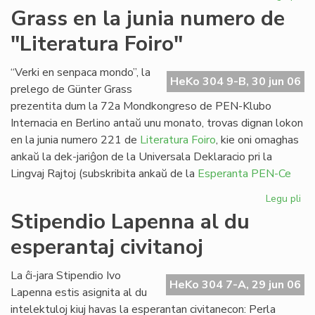
Pa
Grass en la junia numero de
ses
"Literatura Foiro"
en
Sv
“Verki en senpaca mondo”, la
HeKo 304 9-B, 30 jun 06
prelego de Günter Grass
prezentita dum la 72a Mondkongreso de PEN-Klubo
Internacia en Berlino antaŭ unu monato, trovas dignan lokon
en la junia numero 221 de
Literatura Foiro
, kie oni omaghas
ankaŭ la dek-jariĝon de la Universala Deklaracio pri la
Lingvaj Rajtoj (subskribita ankaŭ de la
Esperanta PEN-Ce
Legu pli
pri
Gr
Stipendio Lapenna al du
en
esperantaj civitanoj
la
jun
nu
La ĉi-jara Stipendio Ivo
HeKo 304 7-A, 29 jun 06
de
Lapenna estis asignita al du
"Li
intelektuloj kiuj havas la esperantan civitanecon: Perla