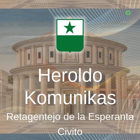
Skip
to
main
content
Heroldo
Komunikas
Retagentejo de la Esperanta
Civito