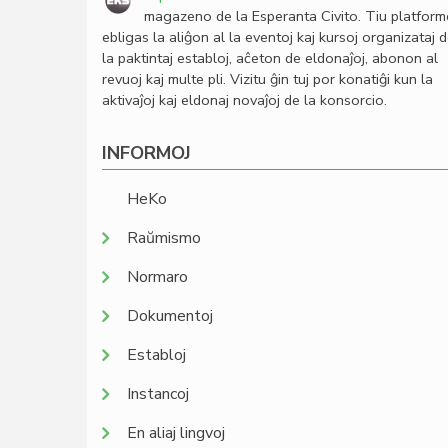
magazeno de la Esperanta Civito. Tiu platfor
ebligas la aliĝon al la eventoj kaj kursoj organizataj 
la paktintaj establoj, aĉeton de eldonaĵoj, abonon al
revuoj kaj multe pli. Vizitu ĝin tuj por konatiĝi kun la
aktivaĵoj kaj eldonaj novaĵoj de la konsorcio.
INFORMOJ
HeKo
Raŭmismo
Normaro
Dokumentoj
Establoj
Instancoj
En aliaj lingvoj