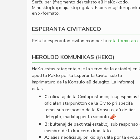
Serĉu per (fragmento de) teksto aŭ HeKo-kodo.
Minuskloj kaj majuskloj egalas. Esperantaj literoj ank
en x-formato.
ESPERANTA CIVITANECO
Petu la esperantan civitanecon per la
reta formularo
.
HEROLDO KOMUNIKAS (HEKO)
HeKo estas retagentejo je la servo de la establoj en 
apud la Pakto por la Esperanta Civito, sub la
imprimaturo de la Konsulo aŭ delegito. La informoj
estas:
C:
oﬁcialaj de la Civitaj instancoj, kiuj esprimas 
oﬁcialan starpunkton de la Civito pri specifa
temo, sub responso de la Konsulo, aŭ de ties
delegito, markitaj per la simbolo
.
B:
bultenaj de paktintaj establoj, sub responso
membro de la koncerna komitato.
A:
alies neoﬁcialaj, pri kio ajn utila por la evolu