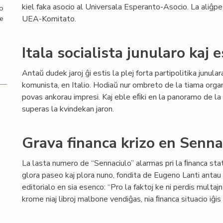
kiel faka asocio al Universala Esperanto-Asocio. La aliĝp
mo
UEA-Komitato.
de
Itala socialista junularo kaj 
Antaŭ dudek jaroj ĝi estis la plej forta partipolitika junul
komunista, en Italio. Hodiaŭ nur ombreto de la tiama org
povas ankorau impresi. Kaj eble eﬁki en la panoramo de la 
superas la kvindekan jaron.
Grava financa krizo en Senn
La lasta numero de “Sennaciulo” alarmas pri la ﬁnanca stat
glora paseo kaj plora nuno, fondita de Eugeno Lanti antau 8
editorialo en sia esenco: “Pro la faktoj ke ni perdis multaj
krome niaj libroj malbone vendiĝas, nia ﬁnanca situacio iĝi