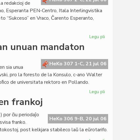
a redakcioj de
o, Esperanta PEN-Centro, Itala Interlingvistika
to “Sukceso” en Vraco, Ĉarento Esperanto,
Legu pli
pri
La
ian unuan mandaton
Forumo
konstatas
la
HeKo 307 1-C, 21 jul 06
en sia unua
kreskon
ski, pro la foresto de la Konsulo, c-ano Walter
de
oﬁco de universitata rektoro en Pollando.
la
Civito
Legu pli
pri
La
en frankoj
Senato
sukcese
 por ĉiu periodaĵo
fermas
HeKo 306 9-B, 20 jul 06
svisa franko.
sian
ostoj, post kelkjara stabileco laŭ la eŭrotarifo.
unuan
mandaton