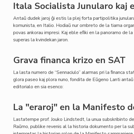
Itala Socialista Junularo kaj
Antaŭ dudek jaroj ĝi estis la plej forta partipolitika junul
komunista, en Italio. Hodiaŭ nur ombreto de la tiama org
povas ankorau impresi. Kaj eble eﬁki en la panoramo de la 
superas la kvindekan jaron.
Grava financa krizo en SAT
La lasta numero de “Sennaciulo” alarmas pri la ﬁnanca stat
glora paseo kaj plora nuno, fondita de Eŭgeno Lanti antaŭ 8
editorialo en sia esenco:
La "eraroj" en la Manifesto
Lastatempe prof. Jouko Lindstedt, la unua subskribinto d
Raŭmo, publike revenis al la historia dokumento per la sub
interpretas la historian rolon de la Manifesto sammaniere k