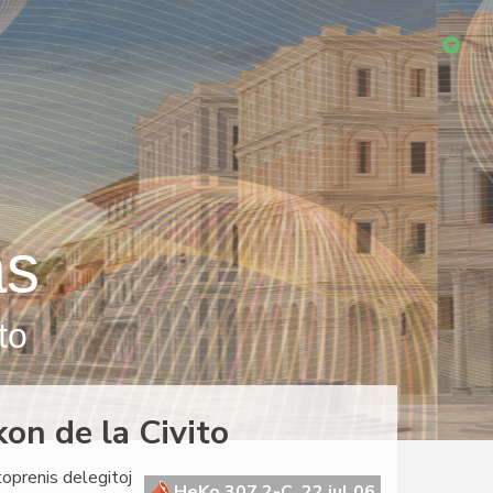
as
to
on de la Civito
oprenis delegitoj
HeKo 307 2-C, 22 jul 06