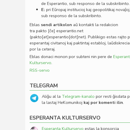
de Esperantio, sub responso de la subskribinto.
E:
pri Eŭropaj institucioj kaj geopolitikaj novaĵoj
sub responso de la subskribinto.
Eblas
sendi
artikolon
aŭ kontakti la redakcion
tra
pakto
[ĉe]
esperantio
.
net
(pakto[at]esperantio[dot]net)
. Publikigo estas rajto 
esperantaj civitanoj kaj paktintaj establoj, laŭdiskrecia
por la ceteraj.
Eblas donaci monon por subteni nin pere de
Esperant
Kulturservo
.
RSS-servo
TELEGRAM
Aliĝu al la
Telegram-kanalo
por resti ĝisdata p
la lastaj HeKomunikoj
kaj por komenti ilin
.
ESPERANTA KULTURSERVO
Esperanta Kulturservo
estas la konsorcia