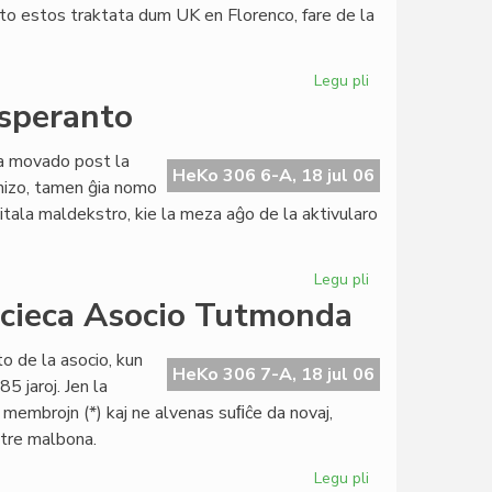
eto estos traktata dum UK en Florenco, fare de la
al
UEA
Legu pli
pri
Politika
esperanto
partio
petas
ara movado post la
la
HeKo 306 6-A, 18 jul 06
anizo, tamen ĝia nomo
aliĝon
itala maldekstro, kie la meza aĝo de la aktivularo
al
UEA
Legu pli
pri
Itala
acieca Asocio Tutmonda
socialista
junularo
o de la asocio, kun
kaj
HeKo 306 7-A, 18 jul 06
5 jaroj. Jen la
esperanto
n membrojn (*) kaj ne alvenas suﬁĉe da novaj,
s tre malbona.
Legu pli
pri