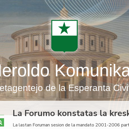
eroldo Komunik
etagentejo de la Esperanta Civi
La Forumo konstatas la kresk
La lastan Foruman sesion de la mandato 2001-2006 part