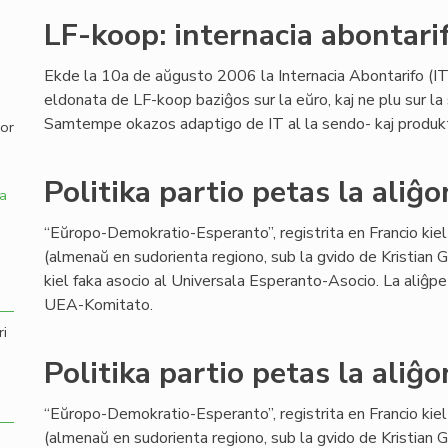
LF-koop: internacia abontari
,
Ekde la 10a de aŭgusto 2006 la Internacia Abontarifo (IT)
eldonata de LF-koop baziĝos sur la eŭro, kaj ne plu sur la 
Samtempe okazos adaptigo de IT al la sendo- kaj produktok
por
Politika partio petas la aliĝ
a
“Eŭropo-Demokratio-Esperanto”, registrita en Francio kiel 
(almenaŭ en sudorienta regiono, sub la gvido de Kristian Ga
kiel faka asocio al Universala Esperanto-Asocio. La aliĝp
UEA-Komitato.
ri
Politika partio petas la aliĝ
“Eŭropo-Demokratio-Esperanto”, registrita en Francio kiel 
(almenaŭ en sudorienta regiono, sub la gvido de Kristian Ga