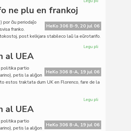
Legu pli
pri
Internacia
fo ne plu en frankoj
abontarifo
ne
 por ĉiu periodaĵo
plu
HeKo 306 B-9, 20 jul 06
svisa franko.
en
ostoj, post kelkjara stabileco laŭ la eŭrotarifo.
frankoj
Legu pli
pri
LF-
on al UEA
koop:
internacia
politika partio
abontarifo
HeKo 306 8-A, 19 jul 06
rino), petis la aliĝon
ne
eto estos traktata dum UK en Florenco, fare de la
plu
en
frankoj
Legu pli
pri
Politika
on al UEA
partio
petas
politika partio
la
HeKo 306 8-A, 19 jul 06
rino), petis la aliĝon
aliĝon