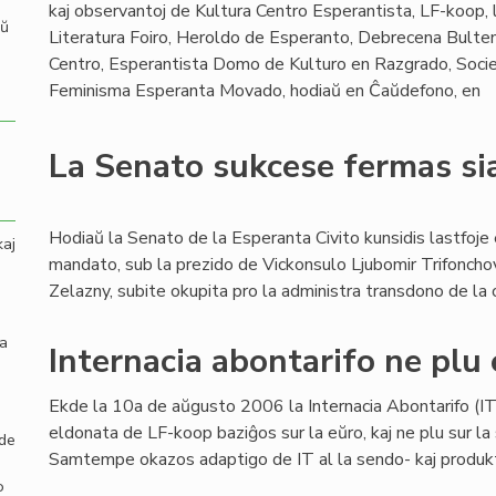
kaj observantoj de Kultura Centro Esperantista, LF-koop, l
aŭ
Literatura Foiro, Heroldo de Esperanto, Debrecena Bulten
Centro, Esperantista Domo de Kulturo en Razgrado, Socie
Feminisma Esperanta Movado, hodiaŭ en Ĉaŭdefono, en
La Senato sukcese fermas s
Hodiaŭ la Senato de la Esperanta Civito kunsidis lastfoje 
kaj
mandato, sub la prezido de Vickonsulo Ljubomir Trifonchov
Zelazny, subite okupita pro la administra transdono de la 
la
Internacia abontarifo ne plu 
Ekde la 10a de aŭgusto 2006 la Internacia Abontarifo (IT)
eldonata de LF-koop baziĝos sur la eŭro, kaj ne plu sur la 
 de
Samtempe okazos adaptigo de IT al la sendo- kaj produktok
o