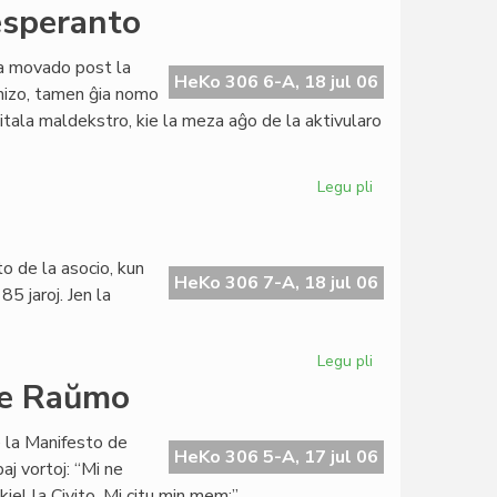
Grava
 esperanto
financa
krizo
ara movado post la
en
HeKo 306 6-A, 18 jul 06
anizo, tamen ĝia nomo
Sennacieca
itala maldekstro, kie la meza aĝo de la aktivularo
Asocio
Tutmonda
Legu pli
pri
Itala
Socialista
Junularo
o de la asocio, kun
kaj
HeKo 306 7-A, 18 jul 06
5 jaroj. Jen la
esperanto
Legu pli
pri
Grava
 de Raŭmo
financa
krizo
e la Manifesto de
en
HeKo 306 5-A, 17 jul 06
aj vortoj: “Mi ne
SAT
iel la Civito. Mi citu min mem:”