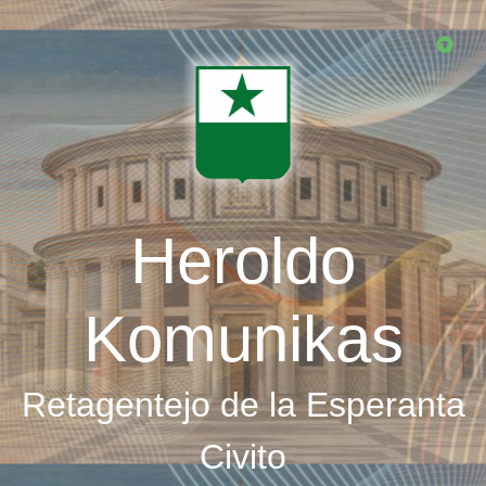
Skip
to
main
content
Heroldo
Komunikas
Retagentejo de la Esperanta
Civito