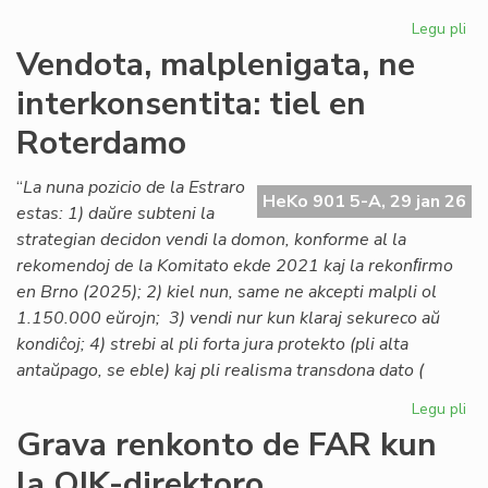
Legu pli
pri
Lo
Vendota, malplenigata, ne
ta
interkonsentita: tiel en
po
la
Roterdamo
As
de
“
La nuna pozicio de la Estraro
Es
HeKo 901 5-A, 29 jan 26
estas: 1) daŭre subteni la
Na
strategian decidon vendi la domon, konforme al la
rekomendoj de la Komitato ekde 2021 kaj la rekonﬁrmo
en Brno (2025); 2) kiel nun, same ne akcepti malpli ol
1.150.000 eŭrojn; 3) vendi nur kun klaraj sekureco aŭ
kondiĉoj; 4) strebi al pli forta jura protekto (pli alta
antaŭpago, se eble) kaj pli realisma transdona dato (
Legu pli
pri
Ve
Grava renkonto de FAR kun
mal
la OIK-direktoro
ne