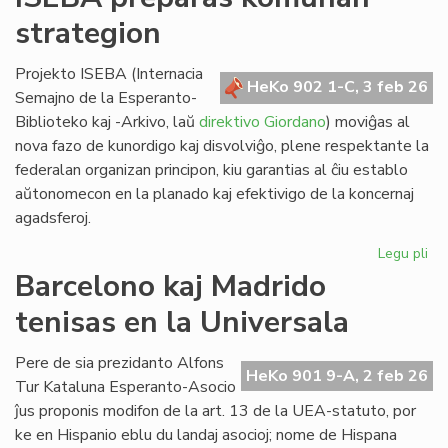
lin
strategion
po
ve
nat
Projekto ISEBA (Internacia
HeKo 902 1-C, 3 feb 26
bo
Semajno de la Esperanto-
al
Biblioteko kaj -Arkivo, laŭ
direktivo Giordano
) moviĝas al
NA
nova fazo de kunordigo kaj disvolviĝo, plene respektante la
federalan organizan principon, kiu garantias al ĉiu establo
aŭtonomecon en la planado kaj efektivigo de la koncernaj
agadsferoj.
Legu pli
pri
IS
Barcelono kaj Madrido
pr
tenisas en la Universala
ko
str
Pere de sia prezidanto Alfons
HeKo 901 9-A, 2 feb 26
Tur Kataluna Esperanto-Asocio
ĵus proponis modifon de la art. 13 de la UEA-statuto, por
ke en Hispanio eblu du landaj asocioj; nome de Hispana