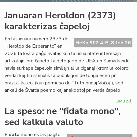
Januaran Heroldon (2373)
karakterizas ĉapeloj
En la januara numero 2373 de
HeKo 902 4-B, 8 feb 26
“Heroldo de Esperanto” en
2026 la kvara paĝo rivalas kun la unua rilate interesajn
artikolojn, pro ĉapelo: la delegacio de UEA en Samarkando
havis surkape ĉapelojn similajn al la ciganaj (krom la koloro:
verda) kaj tio stimulis la publikigon de longa eseo pri
brazilaj kaleoj (kun permeso de “Tutmondaj Voĉoj”), sed
ankaŭ de Ŝvarca poemo kaj anekdotoj pri verda ĉapelo
Legu pli
pri
Ja
La speso: ne "fidata mono",
He
sed kalkula valuto
(2
kar
ĉap
Fidata
mono estas pagilo,