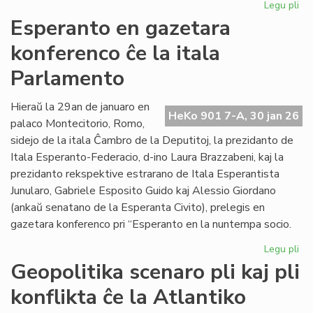
Legu pli
pri
EIE
Esperanto en gazetara
ku
konferenco ĉe la itala
pri
lit
Parlamento
fin
de
Hieraŭ la 29an de januaro en
la
HeKo 901 7-A, 30 jan 26
palaco Montecitorio, Romo,
un
se
sidejo de la itala Ĉambro de la Deputitoj, la prezidanto de
Itala Esperanto-Federacio, d-ino Laura Brazzabeni, kaj la
prezidanto rekspektive estrarano de Itala Esperantista
Junularo, Gabriele Esposito Guido kaj Alessio Giordano
(ankaŭ senatano de la Esperanta Civito), prelegis en
gazetara konferenco pri “Esperanto en la nuntempa socio.
Legu pli
pri
Es
Geopolitika scenaro pli kaj pli
en
konflikta ĉe la Atlantiko
ga
ko