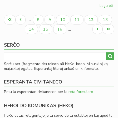
Legu pli
pri
Kia
Pagination
CD
Unua
Antaŭa
Paĝo
Paĝo
Paĝo
Paĝo
Aktuala
Paĝo
8
9
10
11
12
13
…
en
paĝo
paĝo
paĝo
20
Paĝo
Paĝo
Paĝo
Next
Last
14
15
16
…
page
page
SERĈO
Serĉu per (fragmento de) teksto aŭ HeKo-kodo. Minuskloj kaj
majuskloj egalas. Esperantaj literoj ankaŭ en x-formato.
ESPERANTA CIVITANECO
Petu la esperantan civitanecon per la
reta formularo
.
HEROLDO KOMUNIKAS (HEKO)
HeKo estas retagentejo je la servo de la establoj en kaj apud la