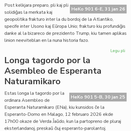
ĉe
Post kelkjara preparo, pli kaj pli
HeKo 901 6-E, 31 jan 26
la
solidiĝas la merkata kaj
ita
geopolitika frakturo inter la du bordoj de la Atlantiko,
Pa
specife inter Usono kaj Eŭropa Unio; frakturo kiu profundiĝis
danke al la bizareco de prezidento Trump, kiu tamen aplikas
linion neeviteblan en la nuna historia fazo.
Legu pli
pri
Geo
Longa tagordo por la
sc
Asembleo de Esperanta
pli
kaj
Naturamikaro
pli
kon
Estas longa la tagordo por la
ĉe
HeKo 901 5-B, 30 jan 25
ordinara Asembleo de
la
Atl
Esperanta Naturamikaro (ENa), kiu kunsidos ĉe la
Esperanto-Domo en Malago, 12 februaro 2026 ekde
17h00 okaze de Verda Ĵaŭdo, kun la partopreno de pluraj
eksterlandanoj, preskaŭ ĉiuj esperanto-parolantoj.