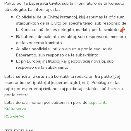
Pakto por la Esperanta Civito, sub la imprimaturo de la Konsulo
aŭ delegito. La informoj estas:
C:
oﬁcialaj de la Civitaj instancoj, kiuj esprimas la oﬁcialan
starpunkton de la Civito pri specifa temo, sub responso de
la Konsulo, aŭ de ties delegito, markitaj per la simbolo
.
B:
bultenaj de paktintaj establoj, sub responso de membro
de la koncerna komitato.
A:
alies neoﬁcialaj, pri kio ajn utila por la evoluo de
Esperantio, sub responso de la subskribinto.
E:
pri Eŭropaj institucioj kaj geopolitikaj novaĵoj, sub
responso de la subskribinto.
Eblas
sendi
artikolon
aŭ kontakti la redakcion tra
pakto
[ĉe]
esperantio
.
net
(pakto[at]esperantio[dot]net)
. Publikigo estas
rajto por esperantaj civitanoj kaj paktintaj establoj, laŭdiskrecia
por la ceteraj.
Eblas donaci monon por subteni nin pere de
Esperanta
Kulturservo
.
RSS-servo