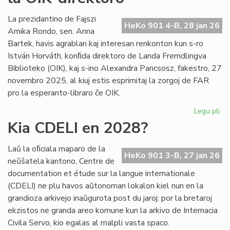
int
tiel
La prezidantino de Fajszi
HeKo 901 4-B, 28 jan 26
en
Amika Rondo, sen. Anna
Ro
Bartek, havis agrablan kaj interesan renkonton kun s-ro
István Horváth, konﬁda direktoro de Landa Fremdlingva
Biblioteko (OIK), kaj s-ino Alexandra Pancsosz, fakestro, 27
novembro 2025, al kiuj estis esprimitaj la zorgoj de FAR
pro la esperanto-libraro ĉe OIK.
Legu pli
pri
Gr
Kia CDELI en 2028?
re
de
Laŭ la oﬁciala maparo de la
FA
HeKo 901 3-B, 27 jan 26
neŭŝatela kantono, Centre de
ku
documentation et étude sur la langue internationale
la
(CDELI) ne plu havos aŭtonoman lokalon kiel nun en la
OI
grandioza arkivejo inaŭgurota post du jaroj: por la bretaroj
dir
ekzistos ne granda areo komune kun la arkivo de Internacia
Civila Servo, kio egalas al malpli vasta spaco.