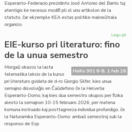
Esperanto-Federacio prezidinto José Antonio del Barrio tuj
atentigis ke necesus modiﬁ pli ol unu artikolon de la
statuto, ĉar ekzemple KEA estas politike malneŭtrala
organizo.
Legu pli
pri
Ba
EIE-kurso pri literaturo: fino
kaj
de la unua semestro
Ma
ten
en
Morgaŭ okazos la lasta
HeKo 901 8-B, 1 feb 26
la
telematika lekcio de la kurso
Un
pri literaturo gvidata de d-ro Giorgio Silfer, kies unua
semajno disvolviĝis en Ĉaŭdefono ĉe la Helvetia
Esperanto-Domo, kaj kies dua semestro okupos per ﬁzika
alesto la semajnon 10-15 februaro 2026, per matena
komuna instruado kaj posttagmeza individua profundigo, ĉe
la Naturamika Esperanto-Domo: ambaŭ semestroj sub la
responso de Esp