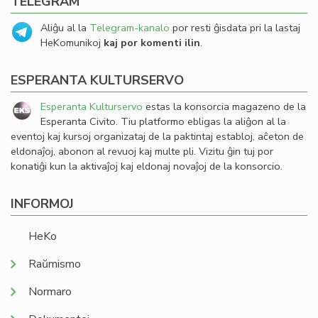
TELEGRAM
Aliĝu al la
Telegram-kanalo
por resti ĝisdata pri la lastaj
HeKomunikoj
kaj por komenti ilin
.
ESPERANTA KULTURSERVO
Esperanta Kulturservo
estas la konsorcia magazeno de la
Esperanta Civito. Tiu platformo ebligas la aliĝon al la
eventoj kaj kursoj organizataj de la paktintaj establoj, aĉeton de
eldonaĵoj, abonon al revuoj kaj multe pli. Vizitu ĝin tuj por
konatiĝi kun la aktivaĵoj kaj eldonaj novaĵoj de la konsorcio.
INFORMOJ
HeKo
Raŭmismo
Normaro