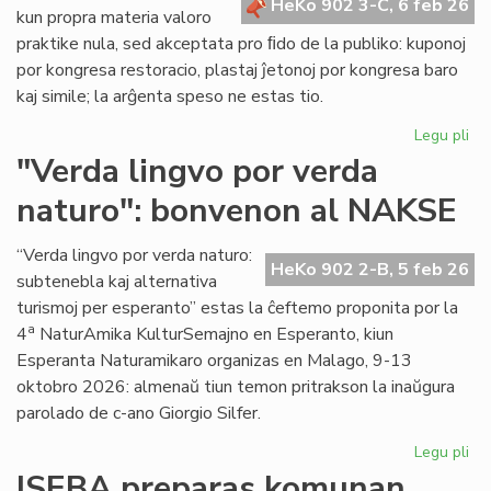
HeKo 902 3-C, 6 feb 26
kun propra materia valoro
praktike nula, sed akceptata pro ﬁdo de la publiko: kuponoj
por kongresa restoracio, plastaj ĵetonoj por kongresa baro
kaj simile; la arĝenta speso ne estas tio.
Legu pli
pri
La
"Verda lingvo por verda
sp
naturo": bonvenon al NAKSE
ne
"fi
mo
“Verda lingvo por verda naturo:
HeKo 902 2-B, 5 feb 26
se
subtenebla kaj alternativa
kal
turismoj per esperanto” estas la ĉeftemo proponita por la
val
a
4
NaturAmika KulturSemajno en Esperanto, kiun
Esperanta Naturamikaro organizas en Malago, 9-13
oktobro 2026: almenaŭ tiun temon pritrakson la inaŭgura
parolado de c-ano Giorgio Silfer.
Legu pli
pri
"V
ISEBA preparas komunan