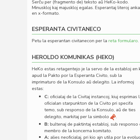
Serĉu per (fragmento de) teksto aŭ HeKo-kodo.
Minuskloj kaj majuskloj egalas. Esperantaj literoj ank
en x-formato.
ESPERANTA CIVITANECO
Petu la esperantan civitanecon per la
reta formularo
.
HEROLDO KOMUNIKAS (HEKO)
HeKo estas retagentejo je la servo de la establoj en 
apud la Pakto por la Esperanta Civito, sub la
imprimaturo de la Konsulo aŭ delegito. La informoj
estas:
C:
oﬁcialaj de la Civitaj instancoj, kiuj esprimas 
oﬁcialan starpunkton de la Civito pri specifa
temo, sub responso de la Konsulo, aŭ de ties
delegito, markitaj per la simbolo
.
B:
bultenaj de paktintaj establoj, sub responso
membro de la koncerna komitato.
A:
alies neoﬁcialaj, pri kio ajn utila por la evolu