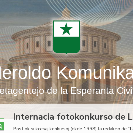
eroldo Komunik
etagentejo de la Esperanta Civi
Internacia fotokonkurso de 
Post ok sukcesaj konkursoj (ekde 1998) la redakcio de “