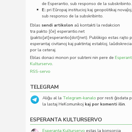
de Esperantio, sub responso de la subskribinto.
E:
pri Eŭropaj institucioj kaj geopolitikaj novaĵoj
sub responso de la subskribinto.
Eblas
sendi
artikolon
aŭ kontakti la redakcion
tra
pakto
[ĉe]
esperantio
.
net
(pakto[at]esperantio[dot]net)
. Publikigo estas rajto 
esperantaj civitanoj kaj paktintaj establoj, laŭdiskrecia
por la ceteraj.
Eblas donaci monon por subteni nin pere de
Esperant
Kulturservo
.
RSS-servo
TELEGRAM
Aliĝu al la
Telegram-kanalo
por resti ĝisdata p
la lastaj HeKomunikoj
kaj por komenti ilin
.
ESPERANTA KULTURSERVO
Esperanta Kulturservo
estas la konsorcia