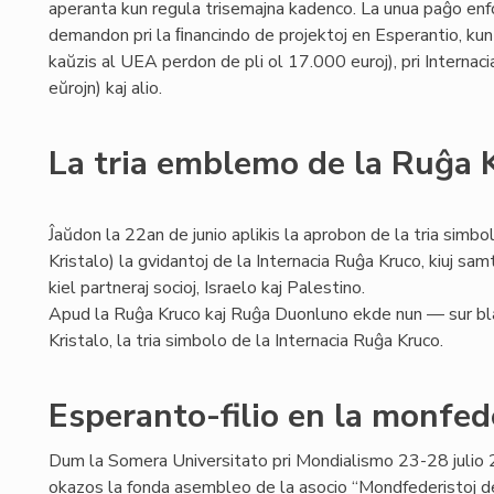
aperanta kun regula trisemajna kadenco. La unua paĝo enf
demandon pri la ﬁnancindo de projektoj en Esperantio, kun an
kaŭzis al UEA perdon de pli ol 17.000 euroj), pri Internac
eŭrojn) kaj alio.
La tria emblemo de la Ruĝa 
Ĵaŭdon la 22an de junio aplikis la aprobon de la tria simbo
Kristalo) la gvidantoj de la Internacia Ruĝa Kruco, kiuj s
kiel partneraj socioj, Israelo kaj Palestino.
Apud la Ruĝa Kruco kaj Ruĝa Duonluno ekde nun — sur bl
Kristalo, la tria simbolo de la Internacia Ruĝa Kruco.
Esperanto-filio en la monfe
Dum la Somera Universitato pri Mondialismo 23-28 juli
okazos la fonda asembleo de la asocio “Mondfederistoj de