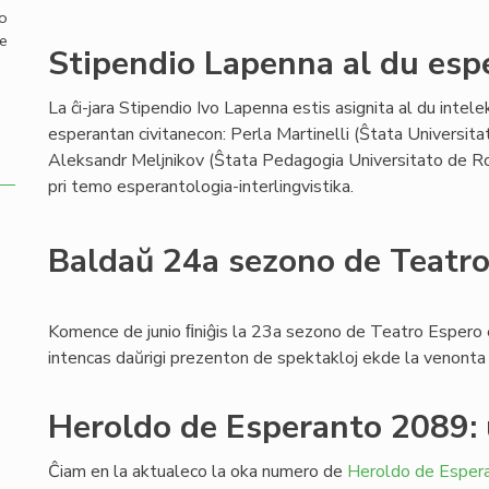
mo
de
Stipendio Lapenna al du espe
La ĉi-jara Stipendio Ivo Lapenna estis asignita al du intelek
esperantan civitanecon: Perla Martinelli (Ŝtata Universit
Aleksandr Meljnikov (Ŝtata Pedagogia Universitato de Rost
pri temo esperantologia-interlingvistika.
Baldaŭ 24a sezono de Teatr
Komence de junio ﬁniĝis la 23a sezono de Teatro Espero
intencas daŭrigi prezenton de spektakloj ekde la venont
Heroldo de Esperanto 2089:
Ĉiam en la aktualeco la oka numero de
Heroldo de Esper