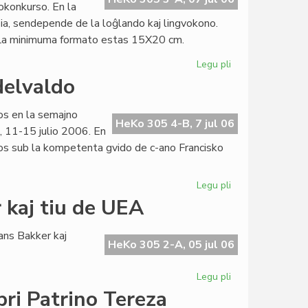
okonkurso. En la
ia, sendepende de la loĝlando kaj lingvokono.
. La minimuma formato estas 15X20 cm.
Legu pli
pri
Internacia
delvaldo
fotokonkurso
de
nos en la semajno
La
HeKo 305 4-B, 7 jul 06
, 11-15 julio 2006. En
Ondo
rsos sub la kompetenta gvido de c-ano Francisko
Legu pli
pri
Bunta
 kaj tiu de UEA
naturamikaro
en
ns Bakker kaj
Grindelvaldo
HeKo 305 2-A, 05 jul 06
Legu pli
pri
Afrika
pri Patrino Tereza
agado