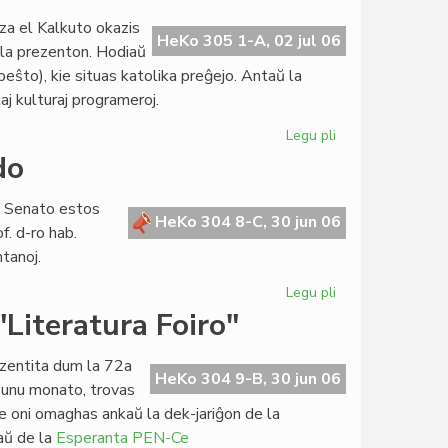
de
za el Kalkuto okazis
Hans
HeKo 305 1-A, 02 jul 06
 la prezenton. Hodiaŭ
Bakker
peŝto), kie situas katolika preĝejo. Antaŭ la
kaj
laj kulturaj programeroj.
tiu
de
Legu pli
pri
UEA
Premiero
do
de
"Krio
a Senato estos
por
HeKo 304 8-C, 30 jun 06
f. d-ro hab.
amo",
tanoj.
pri
Patrino
Legu pli
pri
Tereza
Parlamenta
"Literatura Foiro"
sesio
en
ezentita dum la 72a
Svislando
HeKo 304 9-B, 30 jun 06
 unu monato, trovas
kie oni omaghas ankaŭ la dek-jariĝon de la
kaŭ de la
Esperanta PEN-Ce