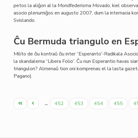
petos la aliĝon al la Mondfederisma Movado, kiel observa
asocio plenumiĝos en augusto 2007, dum la internacia kon
Svislando.
Ĉu Bermuda triangulo en Es
Milito de ĉiu kontraŭ ĉiu inter “Esperanto”-Radikala Asoci
la skandalema “Libera Folio”. Ĉu nun Esperantio havas si
triangulon? Almenaŭ tion oni komprenas el la lasta gazet
Pagano).
Pagination
Unua
Antaŭa
Paĝo
Paĝo
Paĝo
Paĝo
P
452
453
454
455
4
…
paĝo
paĝo