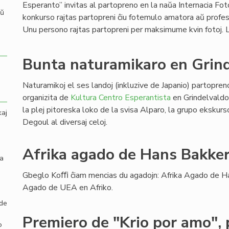
Esperanto” invitas al partopreno en la naŭa Internacia Fot
aŭ
konkurso rajtas partopreni ĉiu fotemulo amatora aŭ profes
Unu persono rajtas partopreni per maksimume kvin fotoj
Bunta naturamikaro en Grin
Naturamikoj el ses landoj (inkluzive de Japanio) partopre
organizita de
Kultura Centro Esperantista
en Grindelvaldo
la plej pitoreska loko de la svisa Alparo, la grupo eksku
kaj
Degoul al diversaj celoj.
Afrika agado de Hans Bakker
la
Gbeglo Koﬃ ĉiam mencias du agadojn: Afrika Agado de Ha
Agado de UEA en Afriko.
 de
Premiero de "Krio por amo", 
o