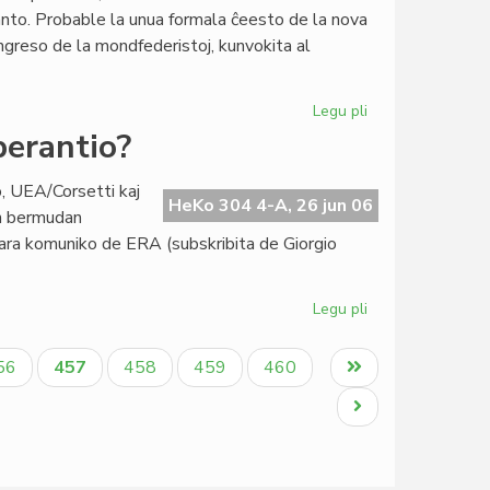
la
nto. Probable la unua formala ĉeesto de la nova
Ruĝa
greso de la mondfederistoj, kunvokita al
Kruco
Legu pli
pri
Esperanto-
perantio?
filio
en
o, UEA/Corsetti kaj
la
HeKo 304 4-A, 26 jun 06
an bermudan
monfederisma
ara komuniko de ERA (subskribita de Giorgio
movado?
Legu pli
pri
Ĉu
Bermuda
aĝo
Aktuala
Paĝo
Paĝo
Paĝo
Last
56
457
458
459
460
triangulo
paĝo
page
en
Next
Esperantio?
page