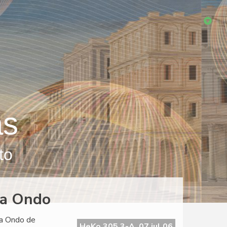
as
to
La Ondo
La Ondo de
HeKo 305 3-A, 07 jul 06