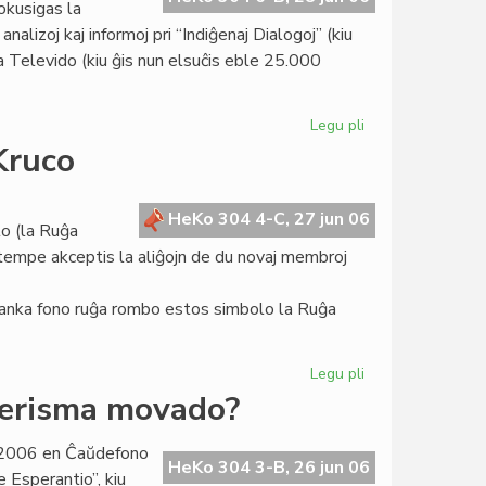
okusigas la
Teatro
alizoj kaj informoj pri “Indiĝenaj Dialogoj” (kiu
Espero
ia Televido (kiu ĝis nun elsuĉis eble 25.000
Legu pli
pri
Heroldo
Kruco
de
Esperanto
2089:
HeKo 304 4-C, 27 jun 06
lo (la Ruĝa
unua
amtempe akceptis la aliĝojn de du novaj membroj
paĝo
anka fono ruĝa rombo estos simbolo la Ruĝa
Legu pli
pri
La
derisma movado?
tria
emblemo
o 2006 en Ĉaŭdefono
de
HeKo 304 3-B, 26 jun 06
 Esperantio”, kiu