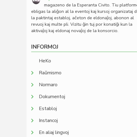
magazeno de la Esperanta Civito. Tiu platfor
ebligas la aliĝon al la eventoj kaj kursoj organizataj 
la paktintaj establoj, aĉeton de eldonaĵoj, abonon al
revuoj kaj multe pli. Vizitu ĝin tuj por konatiĝi kun la
aktivaĵoj kaj eldonaj novaĵoj de la konsorcio.
INFORMOJ
HeKo
Raŭmismo
Normaro
Dokumentoj
Establoj
Instancoj
En aliaj lingvoj