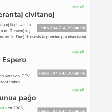
Legu pli
pri
Grass
rantaj civitanoj
en
la
tuloj kiuj havas la
junia
HeKo 304 7-A, 29 jun 06
ato de Ĝenovo) kaj
numero
ov-ĉe-Don). Ili ricevis la premion pro disertacioj
de
"Literatura
Foiro"
Legu pli
pri
Stipendio
o Espero
Lapenna
al
du
HeKo 304 5-B, 28 jun 06
 en Varsovio. TEV
esperantaj
a septembro.
civitanoj
Legu pli
pri
Baldaŭ
 unua paĝo
24a
sezono
anto
en 2006,
de
HeKo 304 6-B, 28 jun 06