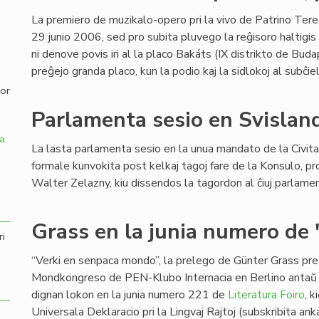
La premiero de muzikalo-opero pri la vivo de Patrino Tere
,
29 junio 2006, sed pro subita pluvego la reĝisoro haltigis
ni denove povis iri al la placo Bakáts (IX distrikto de Buda
preĝejo granda placo, kun la podio kaj la sidlokoj al subĉie
por
Parlamenta sesio en Svislan
a
La lasta parlamenta sesio en la unua mandato de la Civit
formale kunvokita post kelkaj tagoj fare de la Konsulo, pro
Walter Zelazny, kiu dissendos la tagordon al ĉiuj parlamen
Grass en la junia numero de 
ri
“Verki en senpaca mondo”, la prelego de Günter Grass pr
Mondkongreso de PEN-Klubo Internacia en Berlino antaŭ
dignan lokon en la junia numero 221 de
Literatura Foiro
, 
Universala Deklaracio pri la Lingvaj Rajtoj (subskribita an