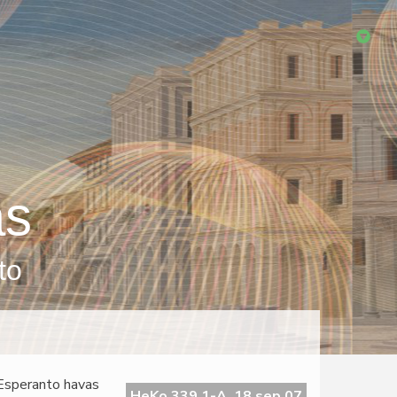
as
to
 Esperanto havas
HeKo 339 1-A, 18 sep 07