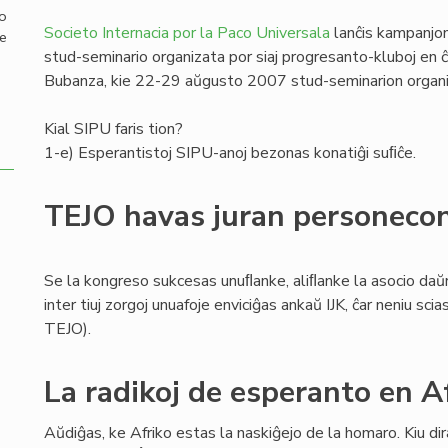
mo
Societo Internacia por la Paco Universala
lanĉis kampanjon
de
stud-seminario organizata por siaj progresanto-kluboj en ĉi
Bubanza, kie 22-29 aŭgusto 2007 stud-seminarion organi
Kial SIPU faris tion?
1-e) Esperantistoj SIPU-anoj bezonas konatiĝi suﬁĉe.
TEJO havas juran personeco
Se la kongreso sukcesas unuﬂanke, aliﬂanke la asocio daŭr
inter tiuj zorgoj unuafoje enviciĝas ankaŭ IJK, ĉar neniu s
TEJO).
La radikoj de esperanto en A
Aŭdiĝas, ke Afriko estas la naskiĝejo de la homaro. Kiu dira