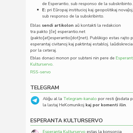
de Esperantio, sub responso de la subskribinto.
E:
pri Eŭropaj institucioj kaj geopolitikaj novaĵoj
sub responso de la subskribinto.
Eblas
sendi
artikolon
aŭ kontakti la redakcion
tra
pakto
[ĉe]
esperantio
.
net
(pakto[at]esperantio[dot]net)
. Publikigo estas rajto 
esperantaj civitanoj kaj paktintaj establoj, laŭdiskrecia
por la ceteraj.
Eblas donaci monon por subteni nin pere de
Esperant
Kulturservo
.
RSS-servo
TELEGRAM
Aliĝu al la
Telegram-kanalo
por resti ĝisdata p
la lastaj HeKomunikoj
kaj por komenti ilin
.
ESPERANTA KULTURSERVO
Esperanta Kulturservo
estas la konsorcia