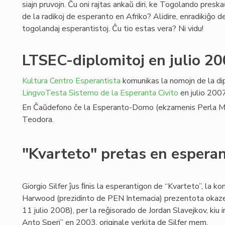
siajn pruvojn. Ĉu oni rajtas ankaŭ diri, ke Togolando presk
de la radikoj de esperanto en Afriko? Alidire, enradikiĝo d
togolandaj esperantistoj. Ĉu tio estas vera? Ni vidu!
LTSEC-diplomitoj en julio 2
Kultura Centro Esperantista
komunikas la nomojn de la dip
LingvoTesta Sistemo de la Esperanta Civito
en julio 2007
En Ĉaŭdefono ĉe la Esperanto-Domo (ekzamenis Perla Marti
Teodora.
"Kvarteto" pretas en espera
Giorgio Silfer ĵus ﬁnis la esperantigon de “Kvarteto”, la 
Harwood (prezidinto de PEN Internacia) prezentota okaz
11 julio 2008), per la reĝisorado de Jordan Slavejkov, kiu i
Anto Speri” en 2003, originale verkita de Silfer mem.