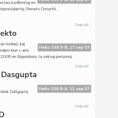
 estas konﬁrmitaj en
icprezidantoj; Renato Corsetti,
Legu pli
pri
Akademio
lekto
sen
surprizo,
as hodiaŭ, kaj
sed...
HeKo 338 9-B, 17 sep 07
majno kiun c-ano
 2008 en Bujumburo, la sekvaj personoj:
Legu pli
pri
AfrES
o Dasgupta
2
en
Burundio:
HeKo 338 8-A, 12 sep 07
robal Daŝgupta,
dua
selekto
Legu pli
pri
Unua
KD
kontesto