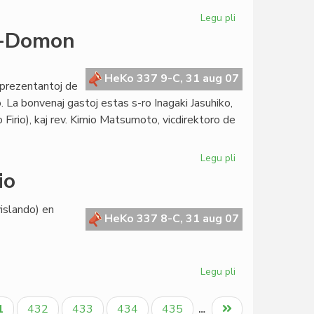
Legu pli
pri
"Kvarteto"
o-Domon
pretas
en
esperanto
HeKo 337 9-C, 31 aug 07
reprezentantoj de
La bonvenaj gastoj estas s-ro Inagaki Jasuhiko,
irio), kaj rev. Kimio Matsumoto, vicdirektoro de
Legu pli
pri
Oomoto
io
vizitas
la
vislando) en
Esperanto-
HeKo 337 8-C, 31 aug 07
Domon
Legu pli
pri
Senata
rezolucio
tuala
Paĝo
Paĝo
Paĝo
Paĝo
Last
1
432
433
434
435
…