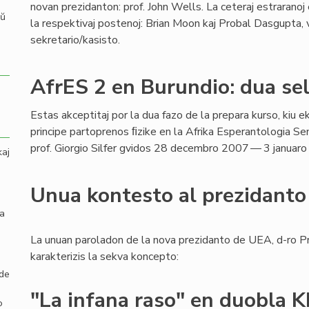
novan prezidanton: prof. John Wells. La ceteraj estraranoj
aŭ
la respektivaj postenoj: Brian Moon kaj Probal Dasgupta, v
sekretario/kasisto.
AfrES 2 en Burundio: dua se
Estas akceptitaj por la dua fazo de la prepara kurso, kiu ek
principe partoprenos ﬁzike en la Afrika Esperantologia Se
prof. Giorgio Silfer gvidos 28 decembro 2007 — 3 januaro
kaj
Unua kontesto al prezidant
la
La unuan paroladon de la nova prezidanto de UEA, d-ro P
karakterizis la sekva koncepto:
 de
"La infana raso" en duobla 
o