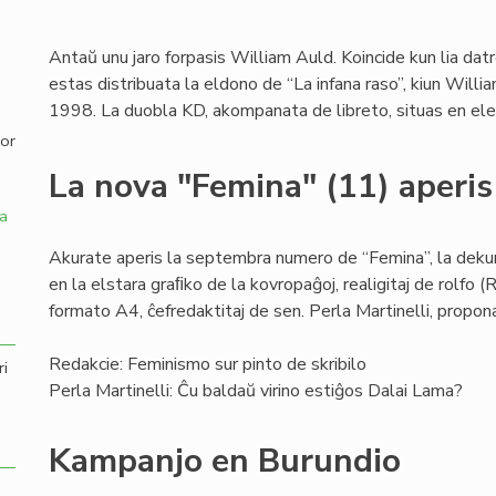
,
Antaŭ unu jaro forpasis William Auld. Koincide kun lia da
estas distribuata la eldono de “La infana raso”, kiun Wi
1998. La duobla KD, akompanata de libreto, situas en el
por
La nova "Femina" (11) aperis
a
Akurate aperis la septembra numero de “Femina”, la dekun
en la elstara graﬁko de la kovropaĝoj, realigitaj de rolfo (Ro
formato A4, ĉefredaktitaj de sen. Perla Martinelli, propo
Redakcie: Feminismo sur pinto de skribilo
ri
Perla Martinelli: Ĉu baldaŭ virino estiĝos Dalai Lama?
Kampanjo en Burundio