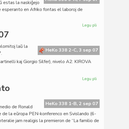
aŭ estas la naskiĝejo
e esperanto en Afriko fontas el laboroj de
Legu pli
pri
La
007
radikoj
de
lomitoj laŭ la
esperanto
HeKo 338 2-C, 3 sep 07
.
en
nelli kaj Giorgio Silfer), nivelo A2: KIROVA
Afriko
Legu pli
pri
LTSEC-
nto
diplomitoj
en
julio
HeKo 338 1-B, 2 sep 07
komedio de Ronald
2007
e de la eŭropa PEN-konferenco en Svislando (6-
nteralie jam realigis la premieron de “La familio de