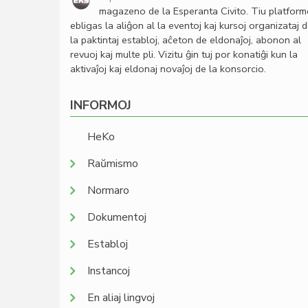
magazeno de la Esperanta Civito. Tiu platfor
ebligas la aliĝon al la eventoj kaj kursoj organizataj 
la paktintaj establoj, aĉeton de eldonaĵoj, abonon al
revuoj kaj multe pli. Vizitu ĝin tuj por konatiĝi kun la
aktivaĵoj kaj eldonaj novaĵoj de la konsorcio.
INFORMOJ
HeKo
Raŭmismo
Normaro
Dokumentoj
Establoj
Instancoj
En aliaj lingvoj