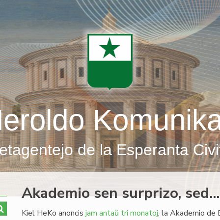
eroldo Komunik
etagentejo de la Esperanta Civi
Akademio sen surprizo, sed...
Kiel HeKo anoncis
jam antaŭ tri monatoj
, la Akademio de