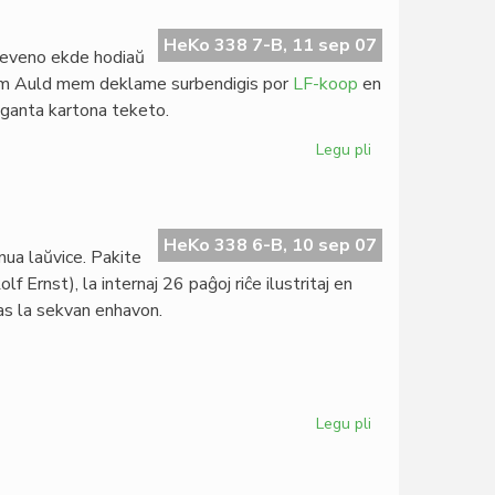
al
prezidanto
HeKo 338 7-B, 11 sep 07
treveno ekde hodiaŭ
Dasgupta
lliam Auld mem deklame surbendigis por
LF-koop
en
eganta kartona teketo.
Legu pli
pri
"La
infana
raso"
en
HeKo 338 6-B, 10 sep 07
ua laŭvice. Pakite
duobla
lf Ernst), la internaj 26 paĝoj riĉe ilustritaj en
KD
nas la sekvan enhavon.
Legu pli
pri
La
nova
"Femina"