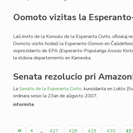
Oomoto vizitas la Esperant
Laŭ invito de la Konsulo de la Esperanta Civito, oﬁcialaj 
Oomoto vizitis hodiaŭ la Esperanto-Domon en Ĉaŭdefono. 
vicprezidanto de EPA (Esperanto-Populariga Asocio Kioto F
la eldona departemento en Kameoka.
Senata rezolucio pri Amazon
La
Senato de la Esperanta Civito
, kunsidanta en Loklo (S
ordinara sesio la 23an de aŭgusto 2007,
i
nformite
Pagination
Unua
Antaŭa
Paĝo
Paĝo
Paĝo
Paĝo
Ak
427
428
429
430
43
…