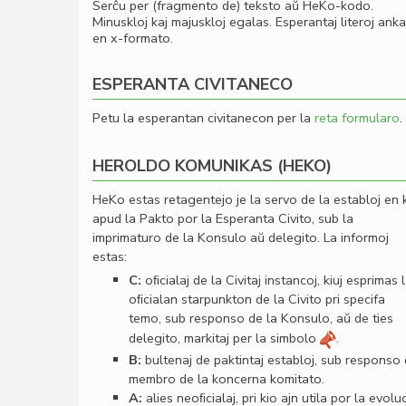
Serĉu per (fragmento de) teksto aŭ HeKo-kodo.
Minuskloj kaj majuskloj egalas. Esperantaj literoj ank
en x-formato.
ESPERANTA CIVITANECO
Petu la esperantan civitanecon per la
reta formularo
.
HEROLDO KOMUNIKAS (HEKO)
HeKo estas retagentejo je la servo de la establoj en 
apud la Pakto por la Esperanta Civito, sub la
imprimaturo de la Konsulo aŭ delegito. La informoj
estas:
C:
oﬁcialaj de la Civitaj instancoj, kiuj esprimas 
oﬁcialan starpunkton de la Civito pri specifa
temo, sub responso de la Konsulo, aŭ de ties
delegito, markitaj per la simbolo
.
B:
bultenaj de paktintaj establoj, sub responso
membro de la koncerna komitato.
A:
alies neoﬁcialaj, pri kio ajn utila por la evolu