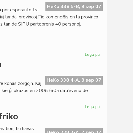
(11)
HeKo 338 5-B, 9 sep 07
 por esperanto tra
aperis
uj landaj provincoj.Tio komenciĝis en la provinco
zitan de SIPU partoprenis 40 personoj.
Legu pli
pri
Kampanjo
n
en
Burundio
HeKo 338 4-A, 8 sep 07
e konas zorgojn. Kaj
cias kie ĝi okazos en 2008 (60a datreveno de
Legu pli
pri
TEJO
friko
havas
juran
s tion, tiu havas
personecon
HeKo 338 3-A, 7 sep 07