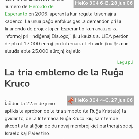
HeKo 304 6-B, 28 jun 06
Es
numero de
Heroldo de
Esperanto
en 2006, aperanta kun regula trisemajna
kadenco. La unua paĝo enfokusigas la demandon pri la
ﬁnancindo de projektoj en Esperantio, kun analizoj kaj
informoj pri “Indiĝenaj Dialogoj” (kiu kaŭzis al UEA perdon
de pli ol 17.000 euroj), pri Internacia Televido (kiu ĝis nun
elsuĉis eble 25.000 eŭrojn) kaj alio.
Legu pli
pri
He
La tria emblemo de la Ruĝa
de
Kruco
Es
20
un
HeKo 304 4-C, 27 jun 06
pa
Ĵaŭdon la 22an de junio
aplikis la aprobon de la tria simbolo (la Ruĝa Kristalo) la
gvidantoj de la Internacia Ruĝa Kruco, kiuj samtempe
akceptis la aliĝojn de du novaj membroj kiel partneraj socioj,
Israelo kaj Palestino.