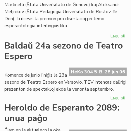
Foi
Martinelli (Ŝtata Universitato de Ĝenovo) kaj Aleksandr
Meljnikov (Ŝtata Pedagogia Universitato de Rostov-ĉe-
Don). Ili ricevis la premion pro disertacioj pri temo
esperantologia-interlingvistika.
Legu pli
pri
Sti
Baldaŭ 24a sezono de Teatro
La
Espero
al
du
es
HeKo 304 5-B, 28 jun 06
civ
Komence de junio ﬁniĝis la 23a
sezono de Teatro Espero en Varsovio. TEV intencas daŭrigi
prezenton de spektakloj ekde la venonta septembro.
Legu pli
pri
Ba
Heroldo de Esperanto 2089:
24
unua paĝo
se
de
Te
Ĉiam en la aktualeco la oka