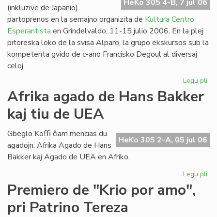
HeKo 305 4-B, 7 jul 06
(inkluzive de Japanio)
partoprenos en la semajno organizita de
Kultura Centro
Esperantista
en Grindelvaldo, 11-15 julio 2006. En la plej
pitoreska loko de la svisa Alparo, la grupo ekskursos sub la
kompetenta gvido de c-ano Francisko Degoul al diversaj
celoj.
Legu pli
pri
Bu
Afrika agado de Hans Bakker
na
kaj tiu de UEA
en
Gr
Gbeglo Koﬃ ĉiam mencias du
HeKo 305 2-A, 05 jul 06
agadojn: Afrika Agado de Hans
Bakker kaj Agado de UEA en Afriko.
Legu pli
pri
Afr
Premiero de "Krio por amo",
ag
pri Patrino Tereza
de
Ha