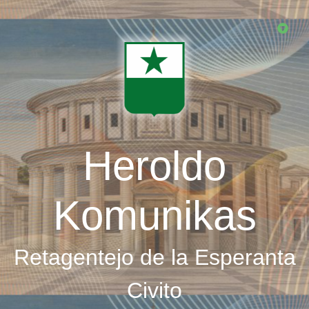
Skip
to
main
content
Heroldo
Komunikas
Retagentejo de la Esperanta
Civito