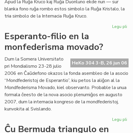
Apud la Ruĝa Kruco kaj Ruĝa Duonluno ekde nun — sur
blanka fono ruĝa rombo estos simbolo la Ruĝa Kristalo, la
tria simbolo de la Internacia Ruĝa Kruco.
Legu pli
pri
La
Esperanto-filio en la
tri
monfederisma movado?
em
de
la
Dum la Somera Universitato
HeKo 304 3-B, 26 jun 06
Ru
pri Mondialismo 23-28 julio
Kr
2006 en Ĉaŭdefono okazos la fonda asembleo de la asocio
“Mondfederistoj de Esperantio”, kiu petos la aliĝon al la
Mondfederisma Movado, kiel observanto. Probable la unua
formala ĉeesto de la nova asocio plenumiĝos en augusto
2007, dum la internacia kongreso de la mondfederistoj,
kunvokita al Svislando.
Legu pli
pri
Es
Ĉu Bermuda triangulo en
fili