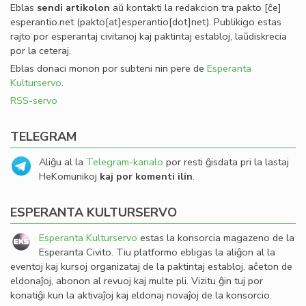
Eblas
sendi
artikolon
aŭ kontakti la redakcion tra
pakto
[ĉe]
esperantio
.
net
(pakto[at]esperantio[dot]net)
. Publikigo estas
rajto por esperantaj civitanoj kaj paktintaj establoj, laŭdiskrecia
por la ceteraj.
Eblas donaci monon por subteni nin pere de
Esperanta
Kulturservo
.
RSS-servo
TELEGRAM
Aliĝu al la
Telegram-kanalo
por resti ĝisdata pri la lastaj
HeKomunikoj
kaj por komenti ilin
.
ESPERANTA KULTURSERVO
Esperanta Kulturservo
estas la konsorcia magazeno de la
Esperanta Civito. Tiu platformo ebligas la aliĝon al la
eventoj kaj kursoj organizataj de la paktintaj establoj, aĉeton de
eldonaĵoj, abonon al revuoj kaj multe pli. Vizitu ĝin tuj por
konatiĝi kun la aktivaĵoj kaj eldonaj novaĵoj de la konsorcio.