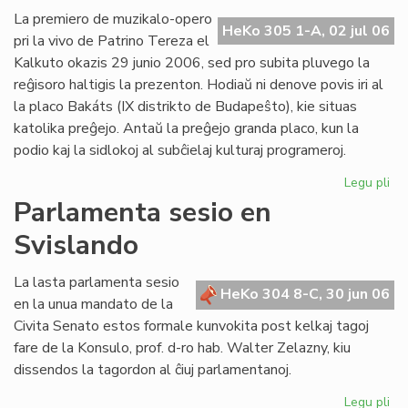
Ba
La premiero de muzikalo-opero
HeKo 305 1-A, 02 jul 06
kaj
pri la vivo de Patrino Tereza el
tiu
Kalkuto okazis 29 junio 2006, sed pro subita pluvego la
de
reĝisoro haltigis la prezenton. Hodiaŭ ni denove povis iri al
UE
la placo Bakáts (IX distrikto de Budapeŝto), kie situas
katolika preĝejo. Antaŭ la preĝejo granda placo, kun la
podio kaj la sidlokoj al subĉielaj kulturaj programeroj.
Legu pli
pri
Pr
Parlamenta sesio en
de
Svislando
"Kr
po
am
La lasta parlamenta sesio
HeKo 304 8-C, 30 jun 06
pri
en la unua mandato de la
Pat
Civita Senato estos formale kunvokita post kelkaj tagoj
Te
fare de la Konsulo, prof. d-ro hab. Walter Zelazny, kiu
dissendos la tagordon al ĉiuj parlamentanoj.
Legu pli
pri