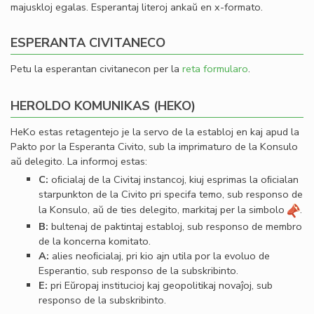
majuskloj egalas. Esperantaj literoj ankaŭ en x-formato.
ESPERANTA CIVITANECO
Petu la esperantan civitanecon per la
reta formularo
.
HEROLDO KOMUNIKAS (HEKO)
HeKo estas retagentejo je la servo de la establoj en kaj apud la
Pakto por la Esperanta Civito, sub la imprimaturo de la Konsulo
aŭ delegito. La informoj estas:
C:
oﬁcialaj de la Civitaj instancoj, kiuj esprimas la oﬁcialan
starpunkton de la Civito pri specifa temo, sub responso de
la Konsulo, aŭ de ties delegito, markitaj per la simbolo
.
B:
bultenaj de paktintaj establoj, sub responso de membro
de la koncerna komitato.
A:
alies neoﬁcialaj, pri kio ajn utila por la evoluo de
Esperantio, sub responso de la subskribinto.
E:
pri Eŭropaj institucioj kaj geopolitikaj novaĵoj, sub
responso de la subskribinto.