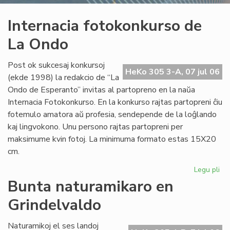
Internacia fotokonkurso de
La Ondo
Post ok sukcesaj konkursoj
HeKo 305 3-A, 07 jul 06
(ekde 1998) la redakcio de “La
Ondo de Esperanto” invitas al partopreno en la naŭa
Internacia Fotokonkurso. En la konkurso rajtas partopreni ĉiu
fotemulo amatora aŭ profesia, sendepende de la loĝlando
kaj lingvokono. Unu persono rajtas partopreni per
maksimume kvin fotoj. La minimuma formato estas 15X20
cm.
Legu pli
pri
Int
Bunta naturamikaro en
fo
Grindelvaldo
de
La
On
Naturamikoj el ses landoj