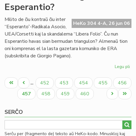
Esperantio?
en
la
mo
Milito de ĉiu kontraŭ ĉiu inter
HeKo 304 4-A, 26 jun 06
mo
“Esperanto”-Radikala Asocio,
UEA/Corsetti kaj la skandalema “Libera Folio”. Ĉu nun
Esperantio havas sian bermudan triangulon? Almenaŭ tion
oni komprenas el la lasta gazetara komuniko de ERA
(subskribita de Giorgio Pagano).
Legu pli
pri
Ĉu
Pagination
Be
Unua
Antaŭa
Paĝo
Paĝo
Paĝo
Paĝo
Paĝo
452
453
454
455
456
…
tri
paĝo
paĝo
en
Aktuala
Paĝo
Paĝo
Paĝo
Next
Last
457
458
459
460
Es
paĝo
page
page
SERĈO
Serĉu per (fragmento de) teksto aŭ HeKo-kodo. Minuskloj kaj