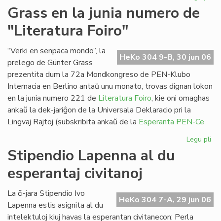
Pa
Grass en la junia numero de
ses
"Literatura Foiro"
en
Sv
“Verki en senpaca mondo”, la
HeKo 304 9-B, 30 jun 06
prelego de Günter Grass
prezentita dum la 72a Mondkongreso de PEN-Klubo
Internacia en Berlino antaŭ unu monato, trovas dignan lokon
en la junia numero 221 de
Literatura Foiro
, kie oni omaghas
ankaŭ la dek-jariĝon de la Universala Deklaracio pri la
Lingvaj Rajtoj (subskribita ankaŭ de la
Esperanta PEN-Ce
Legu pli
pri
Gr
Stipendio Lapenna al du
en
esperantaj civitanoj
la
jun
nu
La ĉi-jara Stipendio Ivo
HeKo 304 7-A, 29 jun 06
de
Lapenna estis asignita al du
"Li
intelektuloj kiuj havas la esperantan civitanecon: Perla