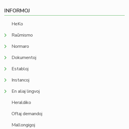
INFORMOJ
HeKo
Raŭmismo
Normaro
Dokumentoj
Establoj
Instancoj
En aliaj lingvoj
Heraldiko
Oftaj demandoj
Mallongigoj