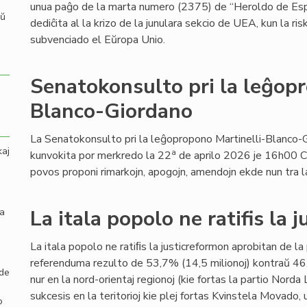
unua paĝo de la marta numero (2375) de “Heroldo de Es
aŭ
dediĉita al la krizo de la junulara sekcio de UEA, kun la ri
subvenciado el Eŭropa Unio.
Senatokonsulto pri la leĝopr
Blanco-Giordano
La Senatokonsulto pri la leĝopropono Martinelli-Blanco-
kaj
a
kunvokita por merkredo la 22
de aprilo 2026 je 16h00 C
povos proponi rimarkojn, apogojn, amendojn ekde nun tra l
la
La itala popolo ne ratifis la 
La itala popolo ne ratiﬁs la justicreformon aprobitan de l
referenduma rezulto de 53,7% (14,5 milionoj) kontraŭ 46,
 de
nur en la nord-orientaj regionoj (kie fortas la partio Norda 
sukcesis en la teritorioj kie plej fortas Kvinstela Movado,
o