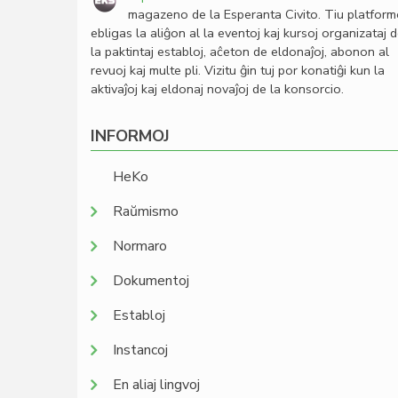
magazeno de la Esperanta Civito. Tiu platfor
ebligas la aliĝon al la eventoj kaj kursoj organizataj 
la paktintaj establoj, aĉeton de eldonaĵoj, abonon al
revuoj kaj multe pli. Vizitu ĝin tuj por konatiĝi kun la
aktivaĵoj kaj eldonaj novaĵoj de la konsorcio.
INFORMOJ
HeKo
Raŭmismo
Normaro
Dokumentoj
Establoj
Instancoj
En aliaj lingvoj