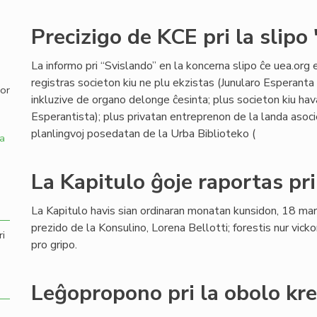
,
Precizigo de KCE pri la slipo
La informo pri “Svislando” en la koncerna slipo ĉe uea.org 
registras societon kiu ne plu ekzistas (Junularo Esperanta 
por
inkluzive de organo delonge ĉesinta; plus societon kiu hav
Esperantista); plus privatan entreprenon de la landa asocie
planlingvoj posedatan de la Urba Biblioteko (
a
La Kapitulo ĝoje raportas pr
La Kapitulo havis sian ordinaran monatan kunsidon, 18 ma
prezido de la Konsulino, Lorena Bellotti; forestis nur vicko
ri
pro gripo.
Leĝopropono pri la obolo kr