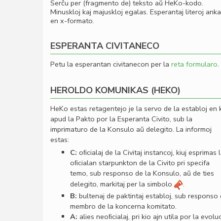
Serĉu per (fragmento de) teksto aŭ HeKo-kodo.
Minuskloj kaj majuskloj egalas. Esperantaj literoj ank
en x-formato.
ESPERANTA CIVITANECO
Petu la esperantan civitanecon per la
reta formularo
.
HEROLDO KOMUNIKAS (HEKO)
HeKo estas retagentejo je la servo de la establoj en 
apud la Pakto por la Esperanta Civito, sub la
imprimaturo de la Konsulo aŭ delegito. La informoj
estas:
C:
oﬁcialaj de la Civitaj instancoj, kiuj esprimas 
oﬁcialan starpunkton de la Civito pri specifa
temo, sub responso de la Konsulo, aŭ de ties
delegito, markitaj per la simbolo
.
B:
bultenaj de paktintaj establoj, sub responso
membro de la koncerna komitato.
A:
alies neoﬁcialaj, pri kio ajn utila por la evolu