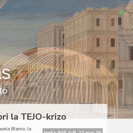
as
to
ri la TEJO-krizo
nuela Blanco, la
HeKo 905 4-B, 27 mar 26