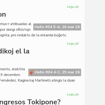
Legu pli
pri
CdI
on
enradikiĝas
en
smus+ atribuadas al
Pavio
HeKo 904 5-A, 16 mar 26
por dungi oﬁcistojn.
ignita, pro redukto de la enlanda buĝeto.
Legu pli
pri
TEJO
ikoj el la
alfrontas
financan
krizon
mento, elektita
HeKo 904 4-C, 15 mar 26
 29 decembro
rnández, Kagina kaj Martinelli atingis la duan
Legu pli
pri
Senata
ongresos Tokipone?
reglamento: