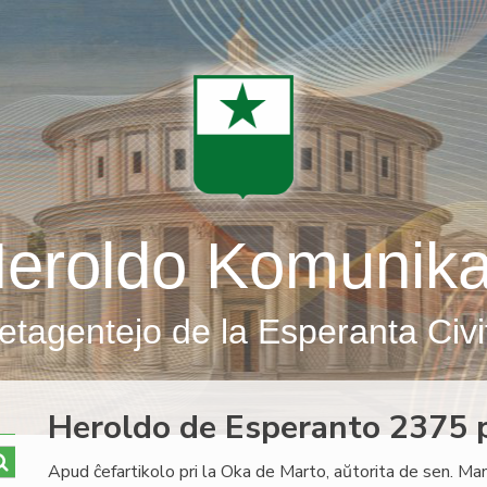
eroldo Komunik
etagentejo de la Esperanta Civi
Heroldo de Esperanto 2375 p
Apud ĉefartikolo pri la Oka de Marto, aŭtorita de sen. Ma