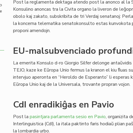
Post la reglamenta dektaga atendo post la anonco al la 
mo
Konsulino anoncas tra la Civita organo la liveron de leĝopr
de
obolo kaj zakato, subskribita de tri Verdaj senatanoj: Perl
la koncerna telematika senatokonsulto estas kunvokota po
proponi amendojn.
EU-malsubvenciado profundi
La emerita Konsulo d-ro Giorgio Silfer delonge antaŭvidis
TEJO, kaze ke Eŭropa Unio fermus la kranon el kiu ﬂuas su
intervjuo aperonta en “Heroldo de Esperanto” li esperas k
Eŭropa Unio kaj de la Universala, trovante propran vojon.
CdI enradikiĝas en Pavio
Post la
pasintjara parlamenta sesio en Pavio
, organizita d
Interlinguistica (CdI), la itala paktinto faris hodiaŭ plian p
la lombardia urbo.