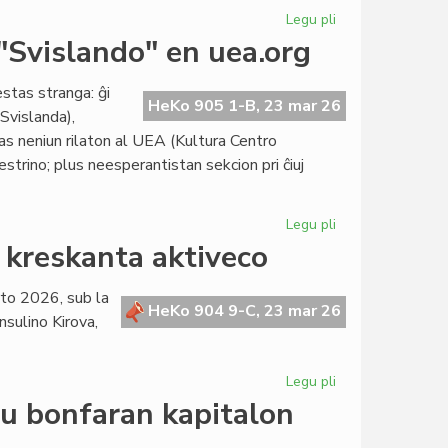
Legu pli
pri
La
 "Svislando" en uea.org
itala
popolo
estas stranga: ĝi
ne
HeKo 905 1-B, 23 mar 26
Svislanda),
ratifis
as neniun rilaton al UEA (Kultura Centro
la
strino; plus neesperantistan sekcion pri ĉiuj
justicreformon
Legu pli
pri
Precizigo
i kreskanta aktiveco
de
KCE
rto 2026, sub la
pri
HeKo 904 9-C, 23 mar 26
nsulino Kirova,
la
slipo
"Svislando"
Legu pli
pri
en
La
eu bonfaran kapitalon
uea.org
Kapitulo
ĝoje