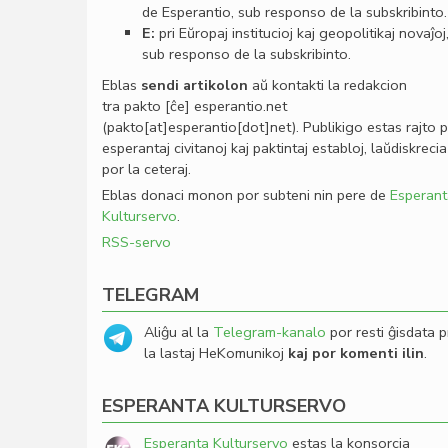
de Esperantio, sub responso de la subskribinto.
E:
pri Eŭropaj institucioj kaj geopolitikaj novaĵoj
sub responso de la subskribinto.
Eblas
sendi
artikolon
aŭ kontakti la redakcion
tra
pakto
[ĉe]
esperantio
.
net
(pakto[at]esperantio[dot]net)
. Publikigo estas rajto 
esperantaj civitanoj kaj paktintaj establoj, laŭdiskrecia
por la ceteraj.
Eblas donaci monon por subteni nin pere de
Esperant
Kulturservo
.
RSS-servo
TELEGRAM
Aliĝu al la
Telegram-kanalo
por resti ĝisdata p
la lastaj HeKomunikoj
kaj por komenti ilin
.
ESPERANTA KULTURSERVO
Esperanta Kulturservo
estas la konsorcia