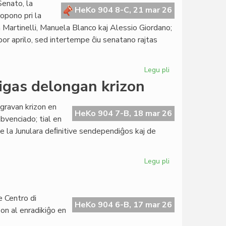
Senato, la
raportas
HeKo 904 8-C, 21 mar 26
opono pri la
pri
a Martinelli, Manuela Blanco kaj Alessio Giordano;
kreskanta
r aprilo, sed intertempe ĉiu senatano rajtas
aktiveco
Legu pli
pri
Leĝopropono
gas delongan krizon
pri
la
 gravan krizon en
obolo
HeKo 904 7-B, 18 mar 26
bvenciado; tial en
kreu
e la Junulara deﬁnitive sendependiĝos kaj de
bonfaran
kapitalon
Legu pli
pri
EU-
malsubvenciado
profundigas
e Centro di
delongan
HeKo 904 6-B, 17 mar 26
aŝon al enradikiĝo en
krizon