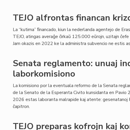
TEJO alfrontas financan kriz
La “kutima” ﬁnancado, kiun la nederlanda agentejo de Era
TEJO, atingas averaĝe ĉirkaŭ 125.000 eŭrojn, uzitajn ĉefe 
Jam okazis en 2022 ke la administra subvencio ne estis as
Senata reglamento: unuaj ind
laborkomisiono
La komisiono por la eventuala reformo de la Senata regla
de la Senato de la Esperanta Civito kunsidanta en Pavio
2026 estas laboranta malrapide kaj atente: gesenatanoj Fe
ĉapitron.
TEJO preparas kofrojn kaj k