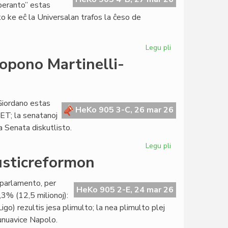
peranto” estas
sko ke eĉ la Universalan trafos la ĉeso de
Legu pli
pri
Heroldo
opono Martinelli-
de
Esperanto
2375
pri
Giordano estas
HeKo 905 3-C, 26 mar 26
la
ET; la senatanoj
TEJO-
a Senata diskutlisto.
krizo
Legu pli
pri
Senatokonsulto
justicreformon
pri
la
a parlamento, per
leĝopropono
HeKo 905 2-E, 24 mar 26
3% (12,5 milionoj):
Martinelli-
Ligo) rezultis jesa plimulto; la nea plimulto plej
Blanco-
 unuavice Napolo.
Giordano