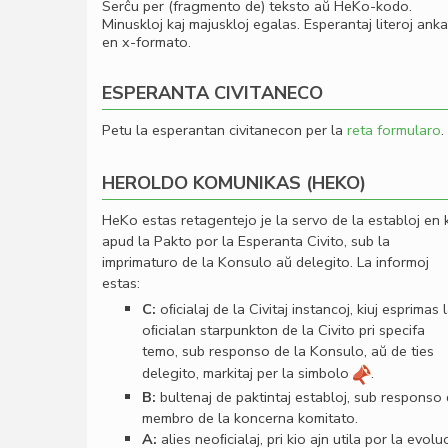
Serĉu per (fragmento de) teksto aŭ HeKo-kodo.
Minuskloj kaj majuskloj egalas. Esperantaj literoj ank
en x-formato.
ESPERANTA CIVITANECO
Petu la esperantan civitanecon per la
reta formularo
.
HEROLDO KOMUNIKAS (HEKO)
HeKo estas retagentejo je la servo de la establoj en 
apud la Pakto por la Esperanta Civito, sub la
imprimaturo de la Konsulo aŭ delegito. La informoj
estas:
C:
oﬁcialaj de la Civitaj instancoj, kiuj esprimas 
oﬁcialan starpunkton de la Civito pri specifa
temo, sub responso de la Konsulo, aŭ de ties
delegito, markitaj per la simbolo
.
B:
bultenaj de paktintaj establoj, sub responso
membro de la koncerna komitato.
A:
alies neoﬁcialaj, pri kio ajn utila por la evolu