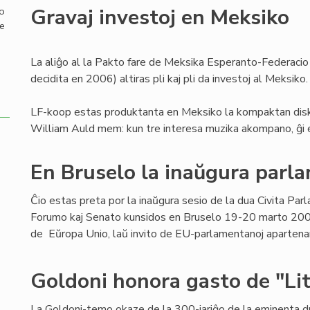
Gravaj investoj en Meksiko
mo
de
La aliĝo al la Pakto fare de Meksika Esperanto-Federacio
decidita en 2006) altiras pli kaj pli da investoj al Meksiko.
LF-koop estas produktanta en Meksiko la kompaktan diskon
William Auld mem: kun tre interesa muzika akompano, ĝi e
En Bruselo la inaŭgura parl
Ĉio estas preta por la inaŭgura sesio de la dua Civita Par
Forumo kaj Senato kunsidos en Bruselo 19-20 marto 200
de Eŭropa Unio, laŭ invito de EU-parlamentanoj apartenan
Goldoni honora gasto de "Lit
La Goldoni-temo okaze de la 300-jariĝo de la eminenta 