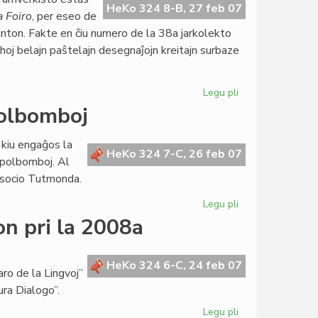
inaŭgura
HeKo 324 8-B, 27 feb 07
a Foiro
, per eseo de
parlamenta
nton. Fakte en ĉiu numero de la 38a jarkolekto
sesio
ghoj belajn paŝtelajn desegnaĵojn kreitajn surbaze
Legu pli
pri
Goldoni
polbomboj
honora
gasto
 kiu engaĝos la
de
HeKo 324 7-C, 26 feb 07
apolbomboj. Al
"Literatura
 Asocio Tutmonda.
Foiro"
Legu pli
pri
Ruĝa
on pri la 2008a
rezolucio
kontraŭ
grapolbomboj
HeKo 324 6-C, 24 feb 07
ro de la Lingvoj”
ura Dialogo”.
Legu pli
pri