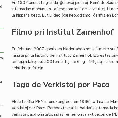
En 1907 unu el la grandaj ĝenevaj pioniroj, René de Sauss
aŭ
internacian monunuon, la “esperanton” de la valutoj. Li no
la hispana
peso
. El tiu ideo (kaj neologismo) ĝermis en L
Filmo pri Institut Zamenhof
En februaro 2007 aperis en Nederlando nova ﬁlmeto sur
minuta pri la historio de Instituto Zamenhof. IZo estas pri
kaj
lernejajn fakojn al 300 lernantoj, de 6- ĝis 16-jaraj. Ili k
nekutimajn fakojn.
la
Tago de Verkistoj por Paco
Ekde la 48a PEN-mondkongreso en 1986, la Tria de Mart
 de
Verkistoj por Paco. Perspektive al la baldaŭa internacia 
verkista pac-komitato, indas rememori la aktivecon de PE
o