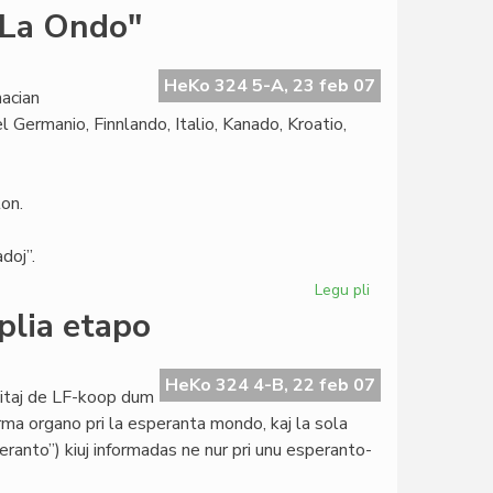
Martinelli
"La Ondo"
proponas
rezolucion
pri
HeKo 324 5-A, 23 feb 07
acian
la
 Germanio, Finnlando, Italio, Kanado, Kroatio,
2008a
on.
doj”.
Legu pli
pri
Internacia
plia etapo
Fotokonkurso
de
"La
HeKo 324 4-B, 22 feb 07
titaj de LF-koop dum
Ondo"
rma organo pri la esperanta mondo, kaj la sola
ranto”) kiuj informadas ne nur pri unu esperanto-