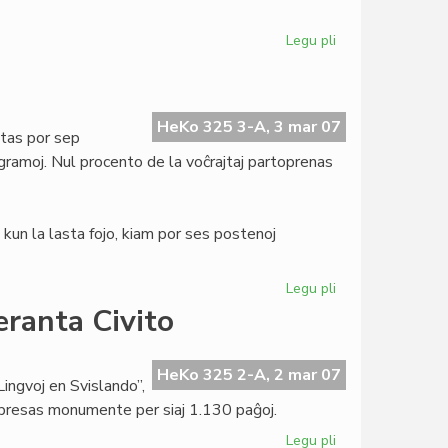
Legu pli
pri
Tago
de
Verkistoj
por
HeKo 325 3-A, 3 mar 07
tas por sep
Paco
gramoj. Nul procento de la voĉrajtaj partoprenas
kun la lasta fojo, kiam por ses postenoj
Legu pli
pri
Demokratia
eranta Civito
fiasko
en
UEA
HeKo 325 2-A, 2 mar 07
Lingvoj en Svislando”,
mpresas monumente per siaj 1.130 paĝoj.
Legu pli
pri