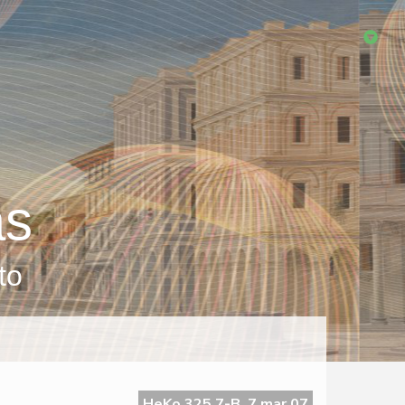
as
to
HeKo 325 7-B, 7 mar 07