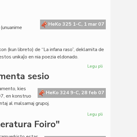
Svisa
enciklopedio
pri
la
HeKo 325 1-C, 1 mar 07
 (unuanime
Esperanta
Civito
 (kun libreto) de “La infana raso”, deklamita de
stos unikaĵo en nia poezia eldonado.
Legu pli
pri
Gravaj
amenta sesio
investoj
en
lamento, kies
Meksiko
HeKo 324 9-C, 28 feb 07
7, en konstruo
taj al malsamaj grupoj.
Legu pli
pri
En
eratura Foiro"
Bruselo
la
dramverkisto estas