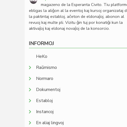
magazeno de la Esperanta Civito. Tiu platfor
ebligas la aliĝon al la eventoj kaj kursoj organizataj 
la paktintaj establoj, aĉeton de eldonaĵoj, abonon al
revuoj kaj multe pli. Vizitu ĝin tuj por konatiĝi kun la
aktivaĵoj kaj eldonaj novaĵoj de la konsorcio.
INFORMOJ
HeKo
Raŭmismo
Normaro
Dokumentoj
Establoj
Instancoj
En aliaj lingvoj