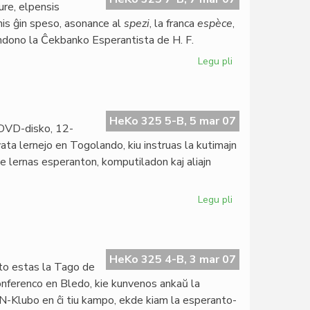
ure, elpensis
mis ĝin speso, asonance al
spezi
, la franca
espèce
,
ondono la Ĉekbanko Esperantista de H. F.
Legu pli
pri
La
speso
estus
centjara
HeKo 325 5-B, 5 mar 07
 DVD-disko, 12-
vata lernejo en Togolando, kiu instruas la kutimajn
rome lernas esperanton, komputiladon kaj aliajn
Legu pli
pri
Filmo
pri
Institut
Zamenhof
HeKo 325 4-B, 3 mar 07
o estas la Tago de
konferenco en Bledo, kie kunvenos ankaŭ la
N-Klubo en ĉi tiu kampo, ekde kiam la esperanto-