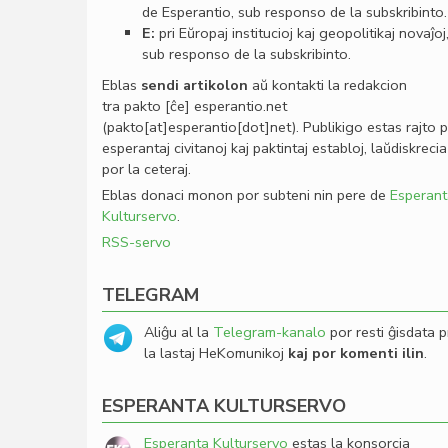
de Esperantio, sub responso de la subskribinto.
E:
pri Eŭropaj institucioj kaj geopolitikaj novaĵoj
sub responso de la subskribinto.
Eblas
sendi
artikolon
aŭ kontakti la redakcion
tra
pakto
[ĉe]
esperantio
.
net
(pakto[at]esperantio[dot]net)
. Publikigo estas rajto 
esperantaj civitanoj kaj paktintaj establoj, laŭdiskrecia
por la ceteraj.
Eblas donaci monon por subteni nin pere de
Esperant
Kulturservo
.
RSS-servo
TELEGRAM
Aliĝu al la
Telegram-kanalo
por resti ĝisdata p
la lastaj HeKomunikoj
kaj por komenti ilin
.
ESPERANTA KULTURSERVO
Esperanta Kulturservo
estas la konsorcia