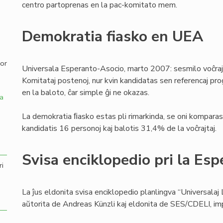
centro partoprenas en la pac-komitato mem.
,
Demokratia fiasko en UEA
por
Universala Esperanto-Asocio, marto 2007: sesmilo voĉraj
Komitataj postenoj, nur kvin kandidatas sen referencaj pro
en la baloto, ĉar simple ĝi ne okazas.
a
La demokratia ﬁasko estas pli rimarkinda, se oni komparas 
kandidatis 16 personoj kaj balotis 31,4% de la voĉrajtaj.
Svisa enciklopedio pri la Esp
ri
La ĵus eldonita svisa enciklopedio planlingva “Universalaj 
aŭtorita de Andreas Künzli kaj eldonita de SES/CDELI, i