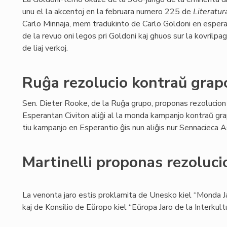
unu el la akcentoj en la februara numero 225 de
Literatur
Carlo Minnaja, mem tradukinto de Carlo Goldoni en espera
de la revuo oni legos pri Goldoni kaj ghuos sur la kovrilpa
de liaj verkoj.
Ruĝa rezolucio kontraŭ gra
Sen. Dieter Rooke, de la Ruĝa grupo, proponas rezolucion
Esperantan Civiton aliĝi al la monda kampanjo kontraŭ gr
tiu kampanjo en Esperantio ĝis nun aliĝis nur Sennacieca
Martinelli proponas rezoluci
La venonta jaro estis proklamita de Unesko kiel “Monda Ja
kaj de Konsilio de Eŭropo kiel “Eŭropa Jaro de la Interkult