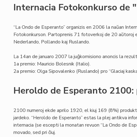
Internacia Fotokonkurso de 
“La Ondo de Esperanto” organizis en 2006 la naŭan Intern
Fotokonkurson. Partoprenis 71 fotoverkoj de 20 aŭtoroj el
Nederlando, Pollando kaj Ruslando.
La 14an de januaro 2007 la juĝkomisiono anoncis la rezult
1a premio: Mauricio Bolesnik (Italio).
2a premio: Olga Sipovalenko (Ruslando) pro “Glaciaj kaska
Heroldo de Esperanto 2100: 
2100 numeroj ekde aprilo 1920, el kiuj 169 (8%) produk
jardeko. “Heroldo de Esperanto” estas la plej antikva info
internacia (se escepti la monatan revuon “La Ondo de Espe
movado, sed pri ĉiuj.