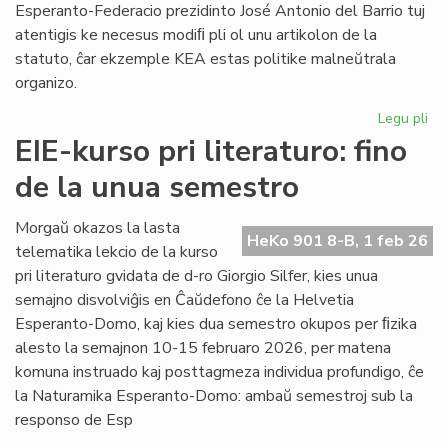
Esperanto-Federacio prezidinto José Antonio del Barrio tuj
atentigis ke necesus modiﬁ pli ol unu artikolon de la
statuto, ĉar ekzemple KEA estas politike malneŭtrala
organizo.
Legu pli
pri
Ba
EIE-kurso pri literaturo: fino
kaj
de la unua semestro
Ma
ten
en
Morgaŭ okazos la lasta
HeKo 901 8-B, 1 feb 26
la
telematika lekcio de la kurso
Un
pri literaturo gvidata de d-ro Giorgio Silfer, kies unua
semajno disvolviĝis en Ĉaŭdefono ĉe la Helvetia
Esperanto-Domo, kaj kies dua semestro okupos per ﬁzika
alesto la semajnon 10-15 februaro 2026, per matena
komuna instruado kaj posttagmeza individua profundigo, ĉe
la Naturamika Esperanto-Domo: ambaŭ semestroj sub la
responso de Esp