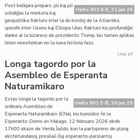
ĉe
Post kelkjara preparo, pli kaj pli
HeKo 901 6-E, 31 jan 26
la
solidiĝas la merkata kaj
ita
geopolitika frakturo inter la du bordoj de la Atlantiko,
Pa
specife inter Usono kaj Eŭropa Unio; frakturo kiu profundiĝis
danke al la bizareco de prezidento Trump, kiu tamen aplikas
linion neeviteblan en la nuna historia fazo.
Legu pli
pri
Geo
Longa tagordo por la
sc
Asembleo de Esperanta
pli
kaj
Naturamikaro
pli
kon
Estas longa la tagordo por la
ĉe
HeKo 901 5-B, 30 jan 25
ordinara Asembleo de
la
Atl
Esperanta Naturamikaro (ENa), kiu kunsidos ĉe la
Esperanto-Domo en Malago, 12 februaro 2026 ekde
17h00 okaze de Verda Ĵaŭdo, kun la partopreno de pluraj
eksterlandanoj, preskaŭ ĉiuj esperanto-parolantoj.