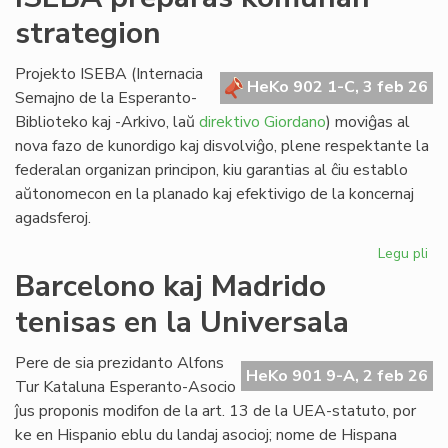
lin
strategion
po
ve
nat
Projekto ISEBA (Internacia
HeKo 902 1-C, 3 feb 26
bo
Semajno de la Esperanto-
al
Biblioteko kaj -Arkivo, laŭ
direktivo Giordano
) moviĝas al
NA
nova fazo de kunordigo kaj disvolviĝo, plene respektante la
federalan organizan principon, kiu garantias al ĉiu establo
aŭtonomecon en la planado kaj efektivigo de la koncernaj
agadsferoj.
Legu pli
pri
IS
Barcelono kaj Madrido
pr
tenisas en la Universala
ko
str
Pere de sia prezidanto Alfons
HeKo 901 9-A, 2 feb 26
Tur Kataluna Esperanto-Asocio
ĵus proponis modifon de la art. 13 de la UEA-statuto, por
ke en Hispanio eblu du landaj asocioj; nome de Hispana