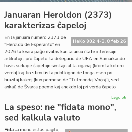
Januaran Heroldon (2373)
karakterizas ĉapeloj
En la januara numero 2373 de
HeKo 902 4-B, 8 feb 26
“Heroldo de Esperanto” en
2026 la kvara paĝo rivalas kun la unua rilate interesajn
artikolojn, pro ĉapelo: la delegacio de UEA en Samarkando
havis surkape ĉapelojn similajn al la ciganaj (krom la koloro:
verda) kaj tio stimulis la publikigon de longa eseo pri
brazilaj kaleoj (kun permeso de “Tutmondaj Voĉoj”), sed
ankaŭ de Ŝvarca poemo kaj anekdotoj pri verda ĉapelo
Legu pli
pri
Ja
La speso: ne "fidata mono",
He
sed kalkula valuto
(2
kar
ĉap
Fidata
mono estas pagilo,