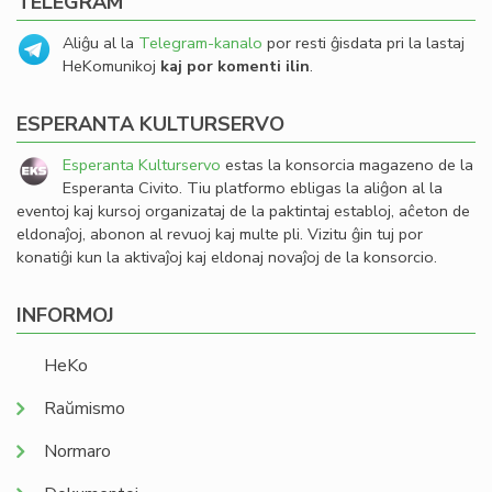
TELEGRAM
Aliĝu al la
Telegram-kanalo
por resti ĝisdata pri la lastaj
HeKomunikoj
kaj por komenti ilin
.
ESPERANTA KULTURSERVO
Esperanta Kulturservo
estas la konsorcia magazeno de la
Esperanta Civito. Tiu platformo ebligas la aliĝon al la
eventoj kaj kursoj organizataj de la paktintaj establoj, aĉeton de
eldonaĵoj, abonon al revuoj kaj multe pli. Vizitu ĝin tuj por
konatiĝi kun la aktivaĵoj kaj eldonaj novaĵoj de la konsorcio.
INFORMOJ
HeKo
Raŭmismo
Normaro