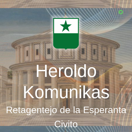
Skip
to
main
content
Heroldo
Komunikas
Retagentejo de la Esperanta
Civito