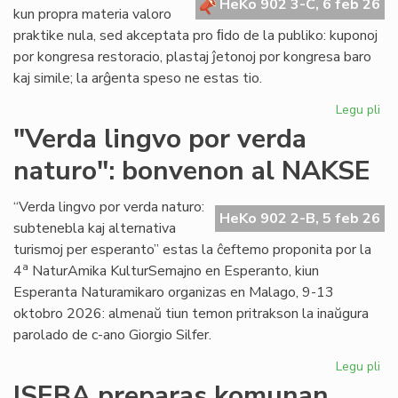
HeKo 902 3-C, 6 feb 26
kun propra materia valoro
praktike nula, sed akceptata pro ﬁdo de la publiko: kuponoj
por kongresa restoracio, plastaj ĵetonoj por kongresa baro
kaj simile; la arĝenta speso ne estas tio.
Legu pli
pri
La
"Verda lingvo por verda
sp
naturo": bonvenon al NAKSE
ne
"fi
mo
“Verda lingvo por verda naturo:
HeKo 902 2-B, 5 feb 26
se
subtenebla kaj alternativa
kal
turismoj per esperanto” estas la ĉeftemo proponita por la
val
a
4
NaturAmika KulturSemajno en Esperanto, kiun
Esperanta Naturamikaro organizas en Malago, 9-13
oktobro 2026: almenaŭ tiun temon pritrakson la inaŭgura
parolado de c-ano Giorgio Silfer.
Legu pli
pri
"V
ISEBA preparas komunan