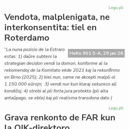
Legu pli
pri
Lo
Vendota, malplenigata, ne
ta
interkonsentita: tiel en
po
la
Roterdamo
As
de
“
La nuna pozicio de la Estraro
Es
HeKo 901 5-A, 29 jan 26
estas: 1) daŭre subteni la
Na
strategian decidon vendi la domon, konforme al la
rekomendoj de la Komitato ekde 2021 kaj la rekonﬁrmo
en Brno (2025); 2) kiel nun, same ne akcepti malpli ol
1.150.000 eŭrojn; 3) vendi nur kun klaraj sekureco aŭ
kondiĉoj; 4) strebi al pli forta jura protekto (pli alta
antaŭpago, se eble) kaj pli realisma transdona dato (
Legu pli
pri
Ve
Grava renkonto de FAR kun
mal
la OIK-direktoro
ne