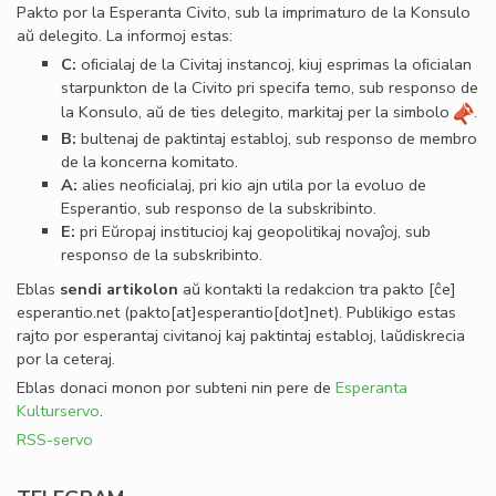
Pakto por la Esperanta Civito, sub la imprimaturo de la Konsulo
aŭ delegito. La informoj estas:
C:
oﬁcialaj de la Civitaj instancoj, kiuj esprimas la oﬁcialan
starpunkton de la Civito pri specifa temo, sub responso de
la Konsulo, aŭ de ties delegito, markitaj per la simbolo
.
B:
bultenaj de paktintaj establoj, sub responso de membro
de la koncerna komitato.
A:
alies neoﬁcialaj, pri kio ajn utila por la evoluo de
Esperantio, sub responso de la subskribinto.
E:
pri Eŭropaj institucioj kaj geopolitikaj novaĵoj, sub
responso de la subskribinto.
Eblas
sendi
artikolon
aŭ kontakti la redakcion tra
pakto
[ĉe]
esperantio
.
net
(pakto[at]esperantio[dot]net)
. Publikigo estas
rajto por esperantaj civitanoj kaj paktintaj establoj, laŭdiskrecia
por la ceteraj.
Eblas donaci monon por subteni nin pere de
Esperanta
Kulturservo
.
RSS-servo