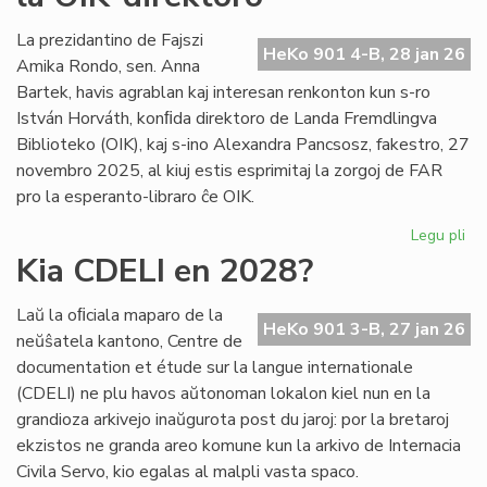
int
tiel
La prezidantino de Fajszi
HeKo 901 4-B, 28 jan 26
en
Amika Rondo, sen. Anna
Ro
Bartek, havis agrablan kaj interesan renkonton kun s-ro
István Horváth, konﬁda direktoro de Landa Fremdlingva
Biblioteko (OIK), kaj s-ino Alexandra Pancsosz, fakestro, 27
novembro 2025, al kiuj estis esprimitaj la zorgoj de FAR
pro la esperanto-libraro ĉe OIK.
Legu pli
pri
Gr
Kia CDELI en 2028?
re
de
Laŭ la oﬁciala maparo de la
FA
HeKo 901 3-B, 27 jan 26
neŭŝatela kantono, Centre de
ku
documentation et étude sur la langue internationale
la
(CDELI) ne plu havos aŭtonoman lokalon kiel nun en la
OI
grandioza arkivejo inaŭgurota post du jaroj: por la bretaroj
dir
ekzistos ne granda areo komune kun la arkivo de Internacia
Civila Servo, kio egalas al malpli vasta spaco.