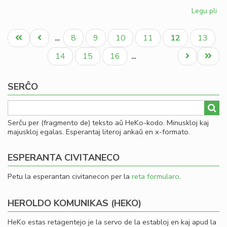
Legu pli
pri
Kia
Pagination
CD
Unua
Antaŭa
Paĝo
Paĝo
Paĝo
Paĝo
Aktuala
Paĝo
8
9
10
11
12
13
…
en
paĝo
paĝo
paĝo
20
Paĝo
Paĝo
Paĝo
Next
Last
14
15
16
…
page
page
SERĈO
Serĉu per (fragmento de) teksto aŭ HeKo-kodo. Minuskloj kaj
majuskloj egalas. Esperantaj literoj ankaŭ en x-formato.
ESPERANTA CIVITANECO
Petu la esperantan civitanecon per la
reta formularo
.
HEROLDO KOMUNIKAS (HEKO)
HeKo estas retagentejo je la servo de la establoj en kaj apud la