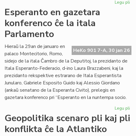
Legu pli
pri
EIE
Esperanto en gazetara
ku
konferenco ĉe la itala
pri
lit
Parlamento
fin
de
Hieraŭ la 29an de januaro en
la
HeKo 901 7-A, 30 jan 26
palaco Montecitorio, Romo,
un
se
sidejo de la itala Ĉambro de la Deputitoj, la prezidanto de
Itala Esperanto-Federacio, d-ino Laura Brazzabeni, kaj la
prezidanto rekspektive estrarano de Itala Esperantista
Junularo, Gabriele Esposito Guido kaj Alessio Giordano
(ankaŭ senatano de la Esperanta Civito), prelegis en
gazetara konferenco pri “Esperanto en la nuntempa socio.
Legu pli
pri
Es
Geopolitika scenaro pli kaj pli
en
konflikta ĉe la Atlantiko
ga
ko