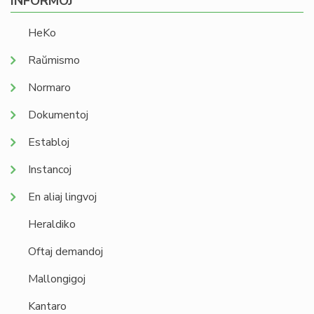
INFORMOJ
HeKo
Raŭmismo
Normaro
Dokumentoj
Establoj
Instancoj
En aliaj lingvoj
Heraldiko
Oftaj demandoj
Mallongigoj
Kantaro