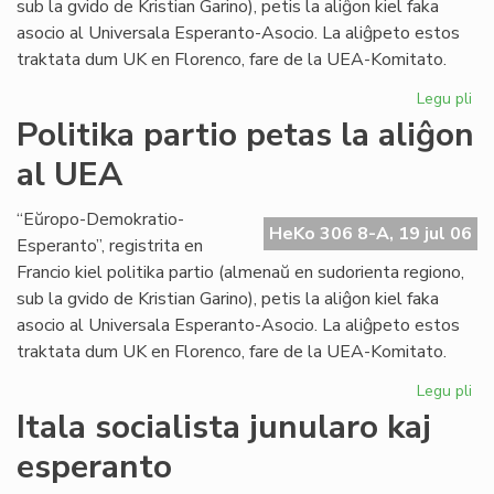
sub la gvido de Kristian Garino), petis la aliĝon kiel faka
asocio al Universala Esperanto-Asocio. La aliĝpeto estos
traktata dum UK en Florenco, fare de la UEA-Komitato.
Legu pli
pri
Pol
Politika partio petas la aliĝon
par
al UEA
pe
la
ali
“Eŭropo-Demokratio-
HeKo 306 8-A, 19 jul 06
al
Esperanto”, registrita en
UE
Francio kiel politika partio (almenaŭ en sudorienta regiono,
sub la gvido de Kristian Garino), petis la aliĝon kiel faka
asocio al Universala Esperanto-Asocio. La aliĝpeto estos
traktata dum UK en Florenco, fare de la UEA-Komitato.
Legu pli
pri
Pol
Itala socialista junularo kaj
par
esperanto
pe
la