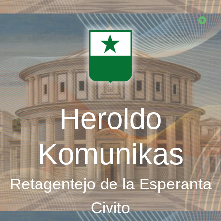
Skip
to
main
content
Heroldo
Komunikas
Retagentejo de la Esperanta
Civito