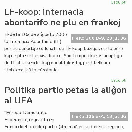
Legu pli
pri
Int
LF-koop: internacia
abo
abontarifo ne plu en frankoj
ne
plu
en
Ekde la 10a de aŭgusto 2006
HeKo 306 B-9, 20 jul 06
fra
la Internacia Abontarifo (IT)
por ĉiu periodaĵo eldonata de LF-koop baziĝos sur la eŭro,
kaj ne plu sur la svisa franko. Samtempe okazos adaptigo
de IT al la sendo- kaj produktokostoj, post kelkjara
stabileco laŭ la eŭrotarifo.
Legu pli
pri
LF-
Politika partio petas la aliĝon
ko
al UEA
int
abo
ne
“Eŭropo-Demokratio-
HeKo 306 8-A, 19 jul 06
plu
Esperanto”, registrita en
en
Francio kiel politika partio (almenaŭ en sudorienta regiono,
fra