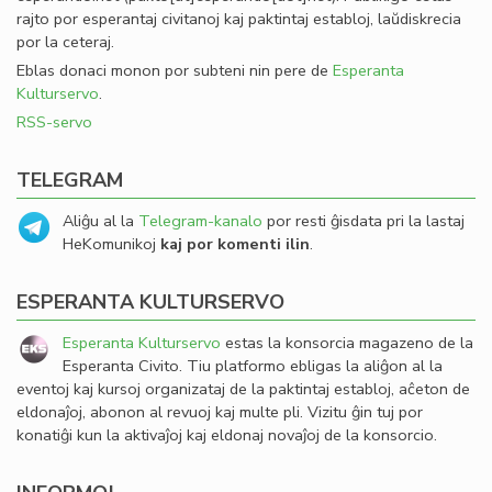
rajto por esperantaj civitanoj kaj paktintaj establoj, laŭdiskrecia
por la ceteraj.
Eblas donaci monon por subteni nin pere de
Esperanta
Kulturservo
.
RSS-servo
TELEGRAM
Aliĝu al la
Telegram-kanalo
por resti ĝisdata pri la lastaj
HeKomunikoj
kaj por komenti ilin
.
ESPERANTA KULTURSERVO
Esperanta Kulturservo
estas la konsorcia magazeno de la
Esperanta Civito. Tiu platformo ebligas la aliĝon al la
eventoj kaj kursoj organizataj de la paktintaj establoj, aĉeton de
eldonaĵoj, abonon al revuoj kaj multe pli. Vizitu ĝin tuj por
konatiĝi kun la aktivaĵoj kaj eldonaj novaĵoj de la konsorcio.