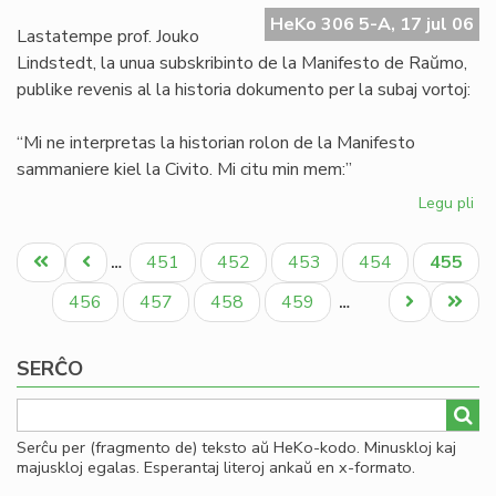
Ma
HeKo 306 5-A, 17 jul 06
de
Lastatempe prof. Jouko
Ra
Lindstedt, la unua subskribinto de la Manifesto de Raŭmo,
publike revenis al la historia dokumento per la subaj vortoj:
“Mi ne interpretas la historian rolon de la Manifesto
sammaniere kiel la Civito. Mi citu min mem:”
Legu pli
pri
La
Pagination
"er
Unua
Antaŭa
Paĝo
Paĝo
Paĝo
Paĝo
Aktual
451
452
453
454
455
…
en
paĝo
paĝo
paĝo
la
Paĝo
Paĝo
Paĝo
Paĝo
Next
Last
456
457
458
459
…
Ma
page
page
de
SERĈO
Ra
Serĉu per (fragmento de) teksto aŭ HeKo-kodo. Minuskloj kaj
majuskloj egalas. Esperantaj literoj ankaŭ en x-formato.