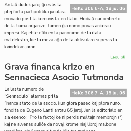
ali
Antaŭ dudek jaroj ĝi estis la
HeKo 306 6-A, 18 jul 06
al
plej forta partipolitika junulara
UE
movado post la komunista, en Italio. Hodiaŭ nur ombreto
de la tiama organizo, tamen ĝia nomo povas ankorau
impresi. Kaj eble eﬁki en la panoramo de la itala
maldekstro, kie la meza aĝo de la aktivularo superas la
kvindekan jaron.
Legu pli
pri
Ita
Grava financa krizo en
soc
Sennacieca Asocio Tutmonda
jun
kaj
es
La lasta numero de
HeKo 306 7-A, 18 jul 06
“Sennaciulo” alarmas pri la
ﬁnanca stato de la asocio, kun glora paseo kaj plora nuno,
fondita de Eugeno Lanti antau 85 jaroj. Jen la editorialo en
sia esenco: “Pro la faktoj ke ni perdis multajn membrojn (*)
kaj ne alvenas suﬁĉe da novaj, krome niaj libroj malbone