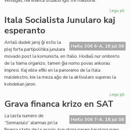
vendiĝas, nia ﬁnanca situacio iĝis tre malbona.
Legu pli
pri
Gr
Itala Socialista Junularo kaj
fi
esperanto
kri
en
Se
Antaŭ dudek jaroj ĝi estis la
HeKo 306 6-A, 18 jul 06
As
plej forta partipolitika junulara
Tu
movado post la komunista, en Italio. Hodiaŭ nur ombreto
de la tiama organizo, tamen ĝia nomo povas ankorau
impresi. Kaj eble eﬁki en la panoramo de la itala
maldekstro, kie la meza aĝo de la aktivularo superas la
kvindekan jaron.
Legu pli
pri
Ita
Grava financa krizo en SAT
Soc
Jun
La lasta numero de
kaj
HeKo 306 7-A, 18 jul 06
“Sennaciulo” alarmas pri la
es
ﬁnanca stato de la asocio, kun glora paseo kaj plora nuno,