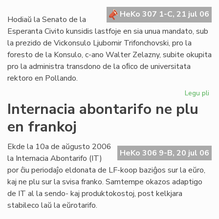
kr
HeKo 307 1-C, 21 jul 06
de
Hodiaŭ la Senato de la
la
Esperanta Civito kunsidis lastfoje en sia unua mandato, sub
Civ
la prezido de Vickonsulo Ljubomir Trifonchovski, pro la
foresto de la Konsulo, c-ano Walter Zelazny, subite okupita
pro la administra transdono de la oﬁco de universitata
rektoro en Pollando.
Legu pli
pri
La
Internacia abontarifo ne plu
Se
en frankoj
su
fe
sia
Ekde la 10a de aŭgusto 2006
HeKo 306 9-B, 20 jul 06
un
la Internacia Abontarifo (IT)
ma
por ĉiu periodaĵo eldonata de LF-koop baziĝos sur la eŭro,
kaj ne plu sur la svisa franko. Samtempe okazos adaptigo
de IT al la sendo- kaj produktokostoj, post kelkjara
stabileco laŭ la eŭrotarifo.