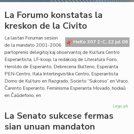
La Forumo konstatas la
kreskon de la Civito
La lastan Foruman sesion
HeKo 307 2-C, 22 jul 06
de la mandato 2001-2006
partoprenis delegitoj kaj observantoj de Kultura Centro
Esperantista, LF-koop, la redakcioj de Literatura Foiro,
Heroldo de Esperanto, Debrecena Bulteno, Esperanta
PEN-Centro, Itala Interlingvistika Centro, Esperantista
Domo de Kulturo en Razgrado, Societo “Sukceso” en Vraco,
Ĉarento Esperanto, Feminisma Esperanta Movado, hodiaŭ
en Ĉaŭdefono, en
Legu pli
pri
La
La Senato sukcese fermas
Fo
sian unuan mandaton
ko
la