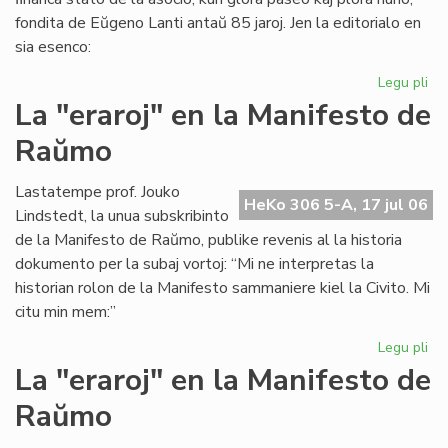
fondita de Eŭgeno Lanti antaŭ 85 jaroj. Jen la editorialo en
sia esenco:
Legu pli
pri
Gr
La "eraroj" en la Manifesto de
fi
Raŭmo
kri
en
SA
Lastatempe prof. Jouko
HeKo 306 5-A, 17 jul 06
Lindstedt, la unua subskribinto
de la Manifesto de Raŭmo, publike revenis al la historia
dokumento per la subaj vortoj: “Mi ne interpretas la
historian rolon de la Manifesto sammaniere kiel la Civito. Mi
citu min mem:”
Legu pli
pri
La
La "eraroj" en la Manifesto de
"er
Raŭmo
en
la