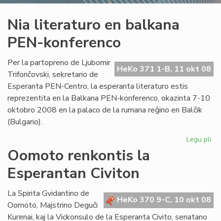
Nia literaturo en balkana
PEN-konferenco
Per la partopreno de Ljubomir
HeKo 371 1-B, 11 okt 08
Trifonĉovski, sekretario de
Esperanta PEN-Centro, la esperanta literaturo estis
reprezentita en la Balkana PEN-konferenco, okazinta 7-10
oktobro 2008 en la palaco de la rumana reĝino en Balĉik
(Bulgario).
Legu pli
pri
Ni
Oomoto renkontis la
lit
Esperantan Civiton
en
ba
PE
La Spirita Gvidantino de
HeKo 370 9-C, 10 okt 08
ko
Oomoto, Majstrino Deguĉi
Kurenai, kaj la Vickonsulo de la Esperanta Civito, senatano