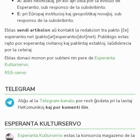
A:
alies neoﬁcialaj, pri kio ajn utila por la evoluo de
Esperantio, sub responso de la subskribinto.
E:
pri Eŭropaj institucioj kaj geopolitikaj novaĵoj, sub
responso de la subskribinto.
Eblas
sendi
artikolon
aŭ kontakti la redakcion tra
pakto
[ĉe]
esperantio
.
net
(pakto[at]esperantio[dot]net)
. Publikigo estas
rajto por esperantaj civitanoj kaj paktintaj establoj, laŭdiskrecia
por la ceteraj.
Eblas donaci monon por subteni nin pere de
Esperanta
Kulturservo
.
RSS-servo
TELEGRAM
Aliĝu al la
Telegram-kanalo
por resti ĝisdata pri la lastaj
HeKomunikoj
kaj por komenti ilin
.
ESPERANTA KULTURSERVO
Esperanta Kulturservo
estas la konsorcia magazeno de la