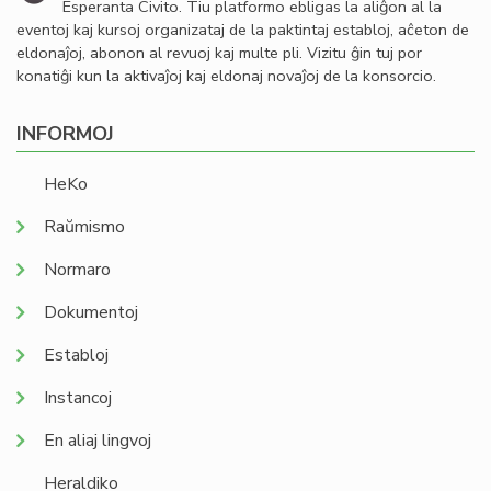
Esperanta Civito. Tiu platformo ebligas la aliĝon al la
eventoj kaj kursoj organizataj de la paktintaj establoj, aĉeton de
eldonaĵoj, abonon al revuoj kaj multe pli. Vizitu ĝin tuj por
konatiĝi kun la aktivaĵoj kaj eldonaj novaĵoj de la konsorcio.
INFORMOJ
HeKo
Raŭmismo
Normaro
Dokumentoj
Establoj
Instancoj
En aliaj lingvoj
Heraldiko