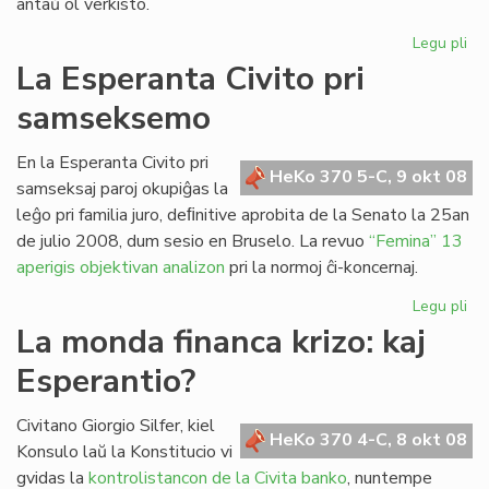
antaŭ ol verkisto.
Legu pli
pri
Le
La Esperanta Civito pri
Clé
samseksemo
No
la
En la Esperanta Civito pri
HeKo 370 5-C, 9 okt 08
samseksaj paroj okupiĝas la
leĝo pri familia juro, deﬁnitive aprobita de la Senato la 25an
de julio 2008, dum sesio en Bruselo. La revuo
“Femina” 13
aperigis objektivan analizon
pri la normoj ĉi-koncernaj.
Legu pli
pri
La
La monda financa krizo: kaj
Es
Esperantio?
Civ
pri
sa
Civitano Giorgio Silfer, kiel
HeKo 370 4-C, 8 okt 08
Konsulo laŭ la Konstitucio vi
gvidas la
kontrolistancon de la Civita banko
, nuntempe