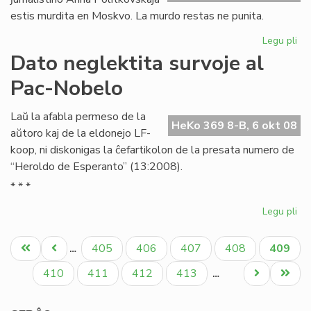
estis murdita en Moskvo. La murdo restas ne punita.
Legu pli
pri
An
Dato neglektita survoje al
Pol
Pac-Nobelo
du
jar
po
Laŭ la afabla permeso de la
HeKo 369 8-B, 6 okt 08
aŭtoro kaj de la eldonejo LF-
koop, ni diskonigas la ĉefartikolon de la presata numero de
“Heroldo de Esperanto” (13:2008).
* * *
Legu pli
pri
Da
Pagination
neg
Unua
Antaŭa
Paĝo
Paĝo
Paĝo
Paĝo
Aktual
405
406
407
408
409
…
sur
paĝo
paĝo
paĝo
al
Paĝo
Paĝo
Paĝo
Paĝo
Next
Last
410
411
412
413
…
Pa
page
page
No