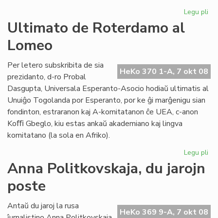
Legu pli
pri
Pli
Ultimato de Roterdamo al
me
Lomeo
de
Kal
Kni
Per letero subskribita de sia
HeKo 370 1-A, 7 okt 08
prezidanto, d-ro Probal
Dasgupta, Universala Esperanto-Asocio hodiaŭ ultimatis al
Unuiĝo Togolanda por Esperanto, por ke ĝi marĝenigu sian
fondinton, estraranon kaj A-komitatanon ĉe UEA, c-anon
Koﬃ Gbeglo, kiu estas ankaŭ akademiano kaj lingva
komitatano (la sola en Afriko).
Legu pli
pri
Ul
Anna Politkovskaja, du jarojn
de
poste
Ro
al
Lo
Antaŭ du jaroj la rusa
HeKo 369 9-A, 7 okt 08
ĵurnalistino Anna Politkovskaja