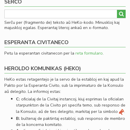
SERĈO
Serĉu per (fragmento de) teksto aŭ HeKo-kodo. Minuskloj kaj
majuskloj egalas. Esperantaj literoj ankaŭ en x-formato.
ESPERANTA CIVITANECO
Petu la esperantan civitanecon per la
reta formularo
.
HEROLDO KOMUNIKAS (HEKO)
HeKo estas retagentejo je la servo de la establoj en kaj apud la
Pakto por la Esperanta Civito, sub la imprimaturo de la Konsulo
aŭ delegito. La informoj estas:
C:
oﬁcialaj de la Civitaj instancoj, kiuj esprimas la oﬁcialan
starpunkton de la Civito pri specifa temo, sub responso de
la Konsulo, aŭ de ties delegito, markitaj per la simbolo
.
B:
bultenaj de paktintaj establoj, sub responso de membro
de la koncerna komitato.