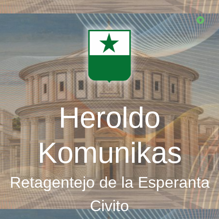
Skip
to
main
content
Heroldo
Komunikas
Retagentejo de la Esperanta
Civito