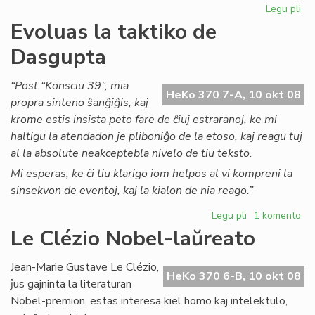
Legu pli
pri
Pa
Evoluas la taktiko de
No
Dasgupta
iri
ser
ko
“Post “Konsciu 39”, mia
HeKo 370 7-A, 10 okt 08
pek
propra sinteno ŝanĝiĝis, kaj
krome estis insista peto fare de ĉiuj estraranoj, ke mi
haltigu la atendadon je pliboniĝo de la etoso, kaj reagu tuj
al la absolute neakceptebla nivelo de tiu teksto.
Mi esperas, ke ĉi tiu klarigo iom helpos al vi kompreni la
sinsekvon de eventoj, kaj la kialon de nia reago.”
Legu pli
pri
1 komento
Evoluas
Le Clézio Nobel-laŭreato
la
taktiko
Jean-Marie Gustave Le Clézio,
de
HeKo 370 6-B, 10 okt 08
ĵus gajninta la literaturan
Dasgupta
Nobel-premion, estas interesa kiel homo kaj intelektulo,