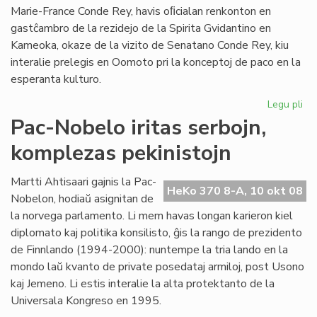
Marie-France Conde Rey, havis oﬁcialan renkonton en
gastĉambro de la rezidejo de la Spirita Gvidantino en
Kameoka, okaze de la vizito de Senatano Conde Rey, kiu
interalie prelegis en Oomoto pri la konceptoj de paco en la
esperanta kulturo.
Legu pli
pri
Oo
Pac-Nobelo iritas serbojn,
ren
komplezas pekinistojn
la
Es
Civ
Martti Ahtisaari gajnis la Pac-
HeKo 370 8-A, 10 okt 08
Nobelon, hodiaŭ asignitan de
la norvega parlamento. Li mem havas longan karieron kiel
diplomato kaj politika konsilisto, ĝis la rango de prezidento
de Finnlando (1994-2000): nuntempe la tria lando en la
mondo laŭ kvanto de private posedataj armiloj, post Usono
kaj Jemeno. Li estis interalie la alta protektanto de la
Universala Kongreso en 1995.