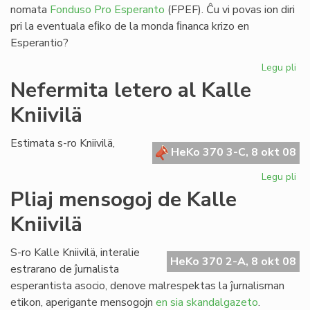
nomata
Fonduso Pro Esperanto
(FPEF). Ĉu vi povas ion diri
pri la eventuala eﬁko de la monda ﬁnanca krizo en
Esperantio?
Legu pli
pri
La
Nefermita letero al Kalle
mo
Kniivilä
fi
kri
kaj
Estimata s-ro Kniivilä,
HeKo 370 3-C, 8 okt 08
Es
Legu pli
pri
Ne
Pliaj mensogoj de Kalle
let
Kniivilä
al
Kal
Kni
S-ro Kalle Kniivilä, interalie
HeKo 370 2-A, 8 okt 08
estrarano de ĵurnalista
esperantista asocio, denove malrespektas la ĵurnalisman
etikon, aperigante mensogojn
en sia skandalgazeto
.