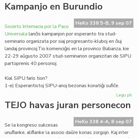
La
Kampanjo en Burundio
no
"F
(11
HeKo 338 5-B, 9 sep 07
Societo Internacia por la Paco
ape
Universala
lanĉis kampanjon por esperanto tra stud-
seminario organizata por siaj progresanto-kluboj en ĉiuj
landaj provincoj.Tio komenciĝis en la provinco Bubanza, kie
22-29 aŭgusto 2007 stud-seminarion organizitan de SIPU
partoprenis 40 personoj.
Kial SIPU faris tion?
1-e) Esperantistoj SIPU-anoj bezonas konatiĝi suﬁĉe.
Legu pli
pri
Ka
TEJO havas juran personecon
en
Bu
HeKo 338 4-A, 8 sep 07
Se la kongreso sukcesas
unuﬂanke, aliﬂanke la asocio daŭre konas zorgojn. Kaj inter