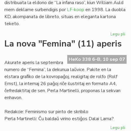
distribuata la eldono de “La infana raso”, kiun William Auld
mem deklame surbendigis por
LF-koop
en 1998. La duobla
KD, akompanata de libreto, situas en eleganta kartona
teketo.
Legu pli
pri
"L
La nova "Femina" (11) aperis
inf
ra
en
HeKo 338 6-B, 10 sep 07
Akurate aperis la septembra
du
numero de “Femina”, la dekunua laŭvice. Pakite en la
KD
elstara graﬁko de la kovropaĝoj, realigitaj de rolfo (Rolf
Ernst), la internaj 26 paĝoj riĉe ilustritaj en formato A4,
ĉefredaktitaj de sen. Perla Martinelli, proponas la sekvan
enhavon.
Redakcie: Feminismo sur pinto de skribilo
Perla Martinelli: Ĉu baldaŭ virino estiĝos Dalai Lama?
Legu pli
pri