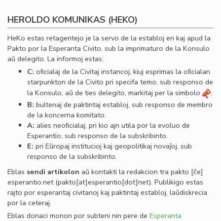
HEROLDO KOMUNIKAS (HEKO)
HeKo estas retagentejo je la servo de la establoj en kaj apud la
Pakto por la Esperanta Civito, sub la imprimaturo de la Konsulo
aŭ delegito. La informoj estas:
C:
oﬁcialaj de la Civitaj instancoj, kiuj esprimas la oﬁcialan
starpunkton de la Civito pri specifa temo, sub responso de
la Konsulo, aŭ de ties delegito, markitaj per la simbolo
.
B:
bultenaj de paktintaj establoj, sub responso de membro
de la koncerna komitato.
A:
alies neoﬁcialaj, pri kio ajn utila por la evoluo de
Esperantio, sub responso de la subskribinto.
E:
pri Eŭropaj institucioj kaj geopolitikaj novaĵoj, sub
responso de la subskribinto.
Eblas
sendi
artikolon
aŭ kontakti la redakcion tra
pakto
[ĉe]
esperantio
.
net
(pakto[at]esperantio[dot]net)
. Publikigo estas
rajto por esperantaj civitanoj kaj paktintaj establoj, laŭdiskrecia
por la ceteraj.
Eblas donaci monon por subteni nin pere de
Esperanta