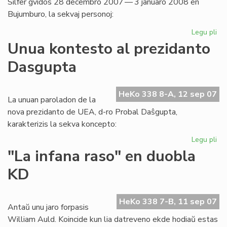
Silfer gvidos 28 decembro 2007 — 3 januaro 2008 en
Bujumburo, la sekvaj personoj:
Legu pli
pri
Af
Unua kontesto al prezidanto
2
Dasgupta
en
Bur
du
HeKo 338 8-A, 12 sep 07
se
La unuan paroladon de la
nova prezidanto de UEA, d-ro Probal Daŝgupta,
karakterizis la sekva koncepto:
Legu pli
pri
Un
"La infana raso" en duobla
ko
KD
al
pr
Da
HeKo 338 7-B, 11 sep 07
Antaŭ unu jaro forpasis
William Auld. Koincide kun lia datreveno ekde hodiaŭ estas