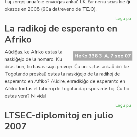
tiuj zorgoj unuafoje enviciĝas ankaŭ IJK, ĉar neniu scias kie ĝi
okazos en 2008 (60a datreveno de TEJO).
Legu pli
pri
TE
La radikoj de esperanto en
ha
Afriko
jur
pe
Aŭdiĝas, ke Afriko estas la
HeKo 338 3-A, 7 sep 07
naskiĝejo de la homaro. Kiu
diras tion, tiu havas siajn pruvojn. Ĉu oni rajtas ankaŭ diri, ke
Togolando preskaŭ estas la naskiĝejo de la radikoj de
esperanto en Afriko? Alidire, enradikiĝo de esperanto en
Afriko fontas el laboroj de togolandaj esperantistoj. Ĉu tio
estas vera? Ni vidu!
Legu pli
pri
La
LTSEC-diplomitoj en julio
rad
2007
de
es