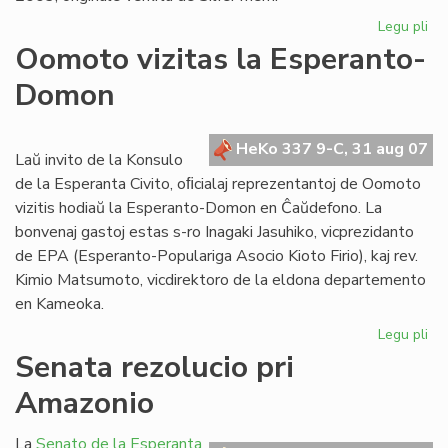
Legu pli
pri
"Kv
Oomoto vizitas la Esperanto-
pr
Domon
en
es
HeKo 337 9-C, 31 aug 07
Laŭ invito de la Konsulo
de la Esperanta Civito, oﬁcialaj reprezentantoj de Oomoto
vizitis hodiaŭ la Esperanto-Domon en Ĉaŭdefono. La
bonvenaj gastoj estas s-ro Inagaki Jasuhiko, vicprezidanto
de EPA (Esperanto-Populariga Asocio Kioto Firio), kaj rev.
Kimio Matsumoto, vicdirektoro de la eldona departemento
en Kameoka.
Legu pli
pri
Oo
Senata rezolucio pri
viz
Amazonio
la
Es
Do
La
Senato de la Esperanta