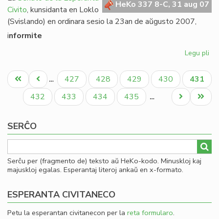
HeKo 337 8-C, 31 aug 07
Civito
, kunsidanta en Loklo
(Svislando) en ordinara sesio la 23an de aŭgusto 2007,
i
nformite
Legu pli
pri
Se
Pagination
rez
Unua
Antaŭa
Paĝo
Paĝo
Paĝo
Paĝo
Aktual
427
428
429
430
431
…
pri
paĝo
paĝo
paĝo
Am
Paĝo
Paĝo
Paĝo
Paĝo
Next
Last
432
433
434
435
…
page
page
SERĈO
Serĉu per (fragmento de) teksto aŭ HeKo-kodo. Minuskloj kaj
majuskloj egalas. Esperantaj literoj ankaŭ en x-formato.
ESPERANTA CIVITANECO
Petu la esperantan civitanecon per la
reta formularo
.