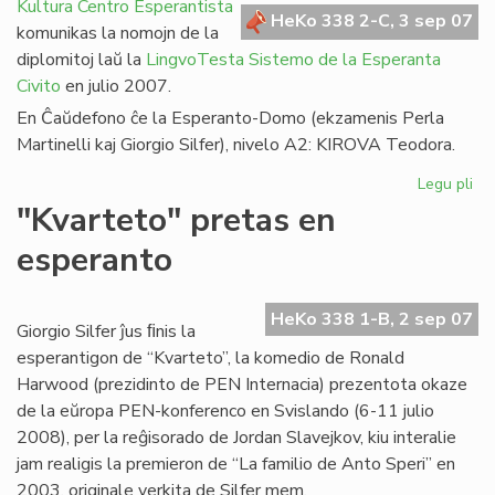
en
Kultura Centro Esperantista
HeKo 338 2-C, 3 sep 07
Afr
komunikas la nomojn de la
diplomitoj laŭ la
LingvoTesta Sistemo de la Esperanta
Civito
en julio 2007.
En Ĉaŭdefono ĉe la Esperanto-Domo (ekzamenis Perla
Martinelli kaj Giorgio Silfer), nivelo A2: KIROVA Teodora.
Legu pli
pri
LT
"Kvarteto" pretas en
dip
esperanto
en
jul
20
HeKo 338 1-B, 2 sep 07
Giorgio Silfer ĵus ﬁnis la
esperantigon de “Kvarteto”, la komedio de Ronald
Harwood (prezidinto de PEN Internacia) prezentota okaze
de la eŭropa PEN-konferenco en Svislando (6-11 julio
2008), per la reĝisorado de Jordan Slavejkov, kiu interalie
jam realigis la premieron de “La familio de Anto Speri” en
2003, originale verkita de Silfer mem.