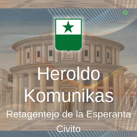
Skip
to
main
content
Heroldo
Komunikas
Retagentejo de la Esperanta
Civito