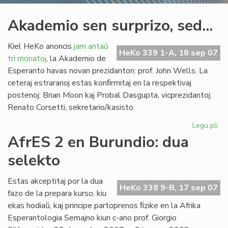
Akademio sen surprizo, sed...
Kiel HeKo anoncis
jam antaŭ
HeKo 339 1-A, 18 sep 07
tri monatoj
, la Akademio de
Esperanto havas novan prezidanton: prof. John Wells. La
ceteraj estraranoj estas konﬁrmitaj en la respektivaj
postenoj: Brian Moon kaj Probal Dasgupta, vicprezidantoj;
Renato Corsetti, sekretario/kasisto.
Legu pli
pri
Ak
AfrES 2 en Burundio: dua
se
selekto
sur
sed
Estas akceptitaj por la dua
HeKo 338 9-B, 17 sep 07
fazo de la prepara kurso, kiu
ekas hodiaŭ, kaj principe partoprenos ﬁzike en la Afrika
Esperantologia Semajno kiun c-ano prof. Giorgio