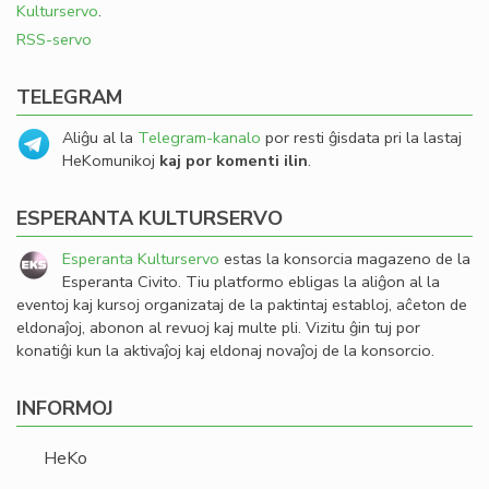
Kulturservo
.
RSS-servo
TELEGRAM
Aliĝu al la
Telegram-kanalo
por resti ĝisdata pri la lastaj
HeKomunikoj
kaj por komenti ilin
.
ESPERANTA KULTURSERVO
Esperanta Kulturservo
estas la konsorcia magazeno de la
Esperanta Civito. Tiu platformo ebligas la aliĝon al la
eventoj kaj kursoj organizataj de la paktintaj establoj, aĉeton de
eldonaĵoj, abonon al revuoj kaj multe pli. Vizitu ĝin tuj por
konatiĝi kun la aktivaĵoj kaj eldonaj novaĵoj de la konsorcio.
INFORMOJ
HeKo