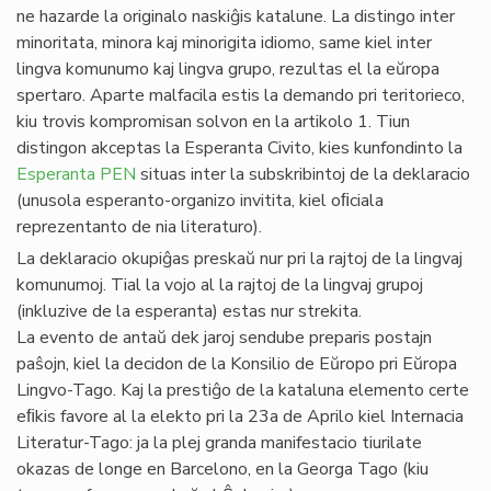
ne hazarde la originalo naskiĝis katalune. La distingo inter
minoritata, minora kaj minorigita idiomo, same kiel inter
lingva komunumo kaj lingva grupo, rezultas el la eŭropa
spertaro. Aparte malfacila estis la demando pri teritorieco,
kiu trovis kompromisan solvon en la artikolo 1. Tiun
distingon akceptas la Esperanta Civito, kies kunfondinto la
Esperanta PEN
situas inter la subskribintoj de la deklaracio
(unusola esperanto-organizo invitita, kiel oﬁciala
reprezentanto de nia literaturo).
La deklaracio okupiĝas preskaŭ nur pri la rajtoj de la lingvaj
komunumoj. Tial la vojo al la rajtoj de la lingvaj grupoj
(inkluzive de la esperanta) estas nur strekita.
La evento de antaŭ dek jaroj sendube preparis postajn
paŝojn, kiel la decidon de la Konsilio de Eŭropo pri Eŭropa
Lingvo-Tago. Kaj la prestiĝo de la kataluna elemento certe
eﬁkis favore al la elekto pri la 23a de Aprilo kiel Internacia
Literatur-Tago: ja la plej granda manifestacio tiurilate
okazas de longe en Barcelono, en la Georga Tago (kiu