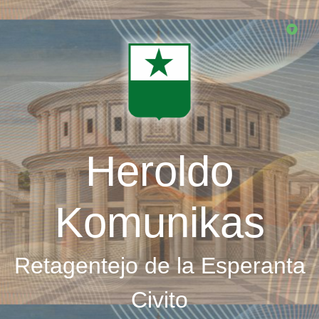
Skip
to
main
content
Heroldo
Komunikas
Retagentejo de la Esperanta
Civito