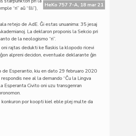
s starpunkton pri la
HeKo 757 7-A, 18 mar 21
ple “ri” aŭ “ŝli”),
iala retejo de AdE. Ĝi estas unuanima: 35 jesaj
Akademianoj. La deklaron proponis la Sekcio pri
nto de la neologismo “ri”.
 oni rajtas dedukti ke ﬁaskis la klopodo ricevi
raĝon alpreni decidon, eventuale deklarante ĝin
to de Esperantio, kiu en dato 29 februaro 2020
s) respondis nee al la demando “Ĉu la Lingva
a Esperanta Civito oni uzu transgenran
pronomon.
 konkuron por koopti kiel eble plej multe da