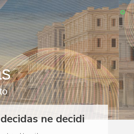
as
to
decidas ne decidi