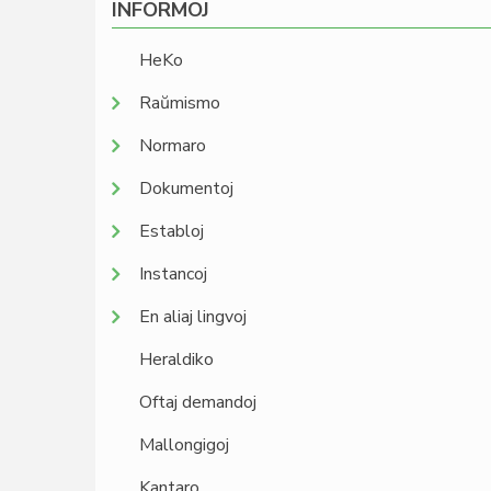
INFORMOJ
HeKo
Raŭmismo
Normaro
Dokumentoj
Establoj
Instancoj
En aliaj lingvoj
Heraldiko
Oftaj demandoj
Mallongigoj
Kantaro