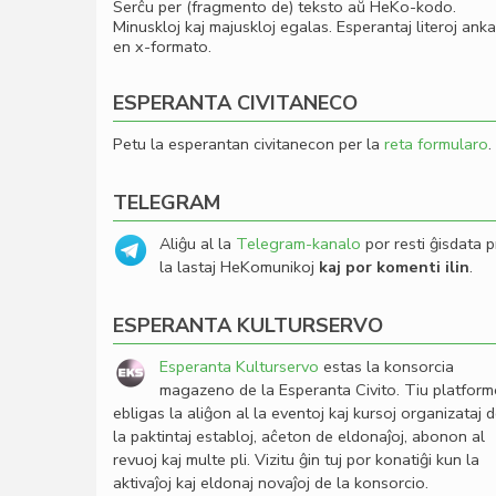
Serĉu per (fragmento de) teksto aŭ HeKo-kodo.
Minuskloj kaj majuskloj egalas. Esperantaj literoj ank
en x-formato.
ESPERANTA CIVITANECO
Petu la esperantan civitanecon per la
reta formularo
.
TELEGRAM
Aliĝu al la
Telegram-kanalo
por resti ĝisdata p
la lastaj HeKomunikoj
kaj por komenti ilin
.
ESPERANTA KULTURSERVO
Esperanta Kulturservo
estas la konsorcia
magazeno de la Esperanta Civito. Tiu platfor
ebligas la aliĝon al la eventoj kaj kursoj organizataj 
la paktintaj establoj, aĉeton de eldonaĵoj, abonon al
revuoj kaj multe pli. Vizitu ĝin tuj por konatiĝi kun la
aktivaĵoj kaj eldonaj novaĵoj de la konsorcio.