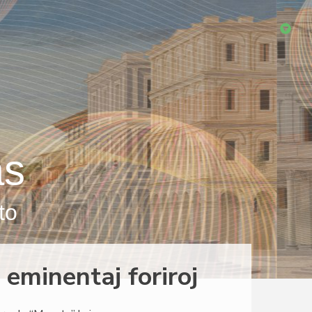
as
to
eminentaj foriroj