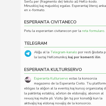
Serĉu per (fragmento de) teksto aŭ HeKo-kodo.
Minuskloj kaj majuskloj egalas. Esperantaj literoj ank
en x-formato.
ESPERANTA CIVITANECO
Petu la esperantan civitanecon per la
reta formularo
.
TELEGRAM
Aliĝu al la
Telegram-kanalo
por resti ĝisdata p
la lastaj HeKomunikoj
kaj por komenti ilin
.
ESPERANTA KULTURSERVO
Esperanta Kulturservo
estas la konsorcia
magazeno de la Esperanta Civito. Tiu platfor
ebligas la aliĝon al la eventoj kaj kursoj organizataj 
la paktintaj establoj, aĉeton de eldonaĵoj, abonon al
revuoj kaj multe pli. Vizitu ĝin tuj por konatiĝi kun la
aktivaĵoj kaj eldonaj novaĵoj de la konsorcio.