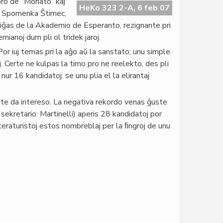
oro de “Monato” kaj
HeKo 323 2-A, 6 feb 07
o; Spomenka Ŝtimec,
etiriĝas de la Akademio de Esperanto, rezignante pri
mianoj dum pli ol tridek jaroj.
 Por iuj temas pri la aĝo aŭ la sanstato; unu simple
. Certe ne kulpas la timo pro ne reelekto, des pli
ur 16 kandidatoj: se unu plia el la elirantaj
e da intereso. La negativa rekordo venas ĝuste
sekretario: Martinelli) aperis 28 kandidatoj por
literaturistoj estos nombreblaj per la ﬁngroj de unu