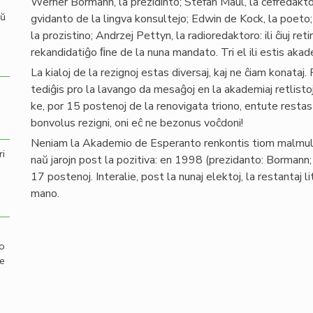
Werner Bormann, la prezidinto; Stefan Maul, la ĉefredakt
aŭ
gvidanto de la lingva konsultejo; Edwin de Kock, la poet
la prozistino; Andrzej Pettyn, la radioredaktoro: ili ĉiuj r
rekandidatiĝo ﬁne de la nuna mandato. Tri el ili estis akade
La kialoj de la rezignoj estas diversaj, kaj ne ĉiam konataj.
tediĝis pro la lavango da mesaĝoj en la akademiaj retlistoj
ke, por 15 postenoj de la renovigata triono, entute restas n
bonvolus rezigni, oni eĉ ne bezonus voĉdoni!
Neniam la Akademio de Esperanto renkontis tiom malmult
ri
naŭ jarojn post la pozitiva: en 1998 (prezidanto: Bormann; 
17 postenoj. Interalie, post la nunaj elektoj, la restantaj 
mano.
mo
de