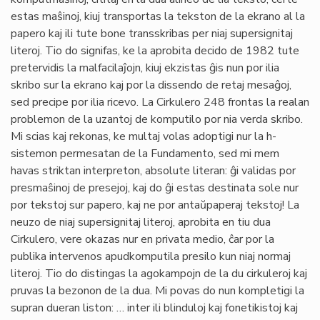
estas maŝinoj, kiuj transportas la tekston de la ekrano al la
papero kaj ili tute bone transskribas per niaj supersignitaj
literoj. Tio do signifas, ke la aprobita decido de 1982 tute
pretervidis la malfacilaĵojn, kiuj ekzistas ĝis nun por ilia
skribo sur la ekrano kaj por la dissendo de retaj mesaĝoj,
sed precipe por ilia ricevo. La Cirkulero 248 frontas la realan
problemon de la uzantoj de komputilo por nia verda skribo.
Mi scias kaj rekonas, ke multaj volas adoptigi nur la h-
sistemon permesatan de la Fundamento, sed mi mem
havas striktan interpreton, absolute literan: ĝi validas por
presmaŝinoj de presejoj, kaj do ĝi estas destinata sole nur
por tekstoj sur papero, kaj ne por antaŭpaperaj tekstoj! La
neuzo de niaj supersignitaj literoj, aprobita en tiu dua
Cirkulero, vere okazas nur en privata medio, ĉar por la
publika intervenos apudkomputila presilo kun niaj normaj
literoj. Tio do distingas la agokampojn de la du cirkuleroj kaj
pruvas la bezonon de la dua. Mi povas do nun kompletigi la
supran dueran liston: … inter ili blinduloj kaj fonetikistoj kaj