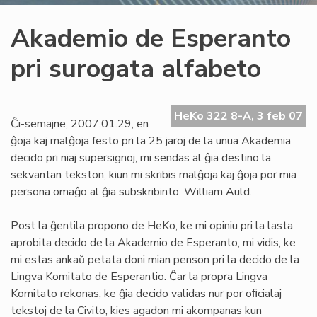
Akademio de Esperanto
pri surogata alfabeto
HeKo 322 8-A, 3 feb 07
Ĉi-semajne, 2007.01.29, en
ĝoja kaj malĝoja festo pri la 25 jaroj de la unua Akademia
decido pri niaj supersignoj, mi sendas al ĝia destino la
sekvantan tekston, kiun mi skribis malĝoja kaj ĝoja por mia
persona omaĝo al ĝia subskribinto: William Auld.
Post la ĝentila propono de HeKo, ke mi opiniu pri la lasta
aprobita decido de la Akademio de Esperanto, mi vidis, ke
mi estas ankaŭ petata doni mian penson pri la decido de la
Lingva Komitato de Esperantio. Ĉar la propra Lingva
Komitato rekonas, ke ĝia decido validas nur por oﬁcialaj
tekstoj de la Civito, kies agadon mi akompanas kun