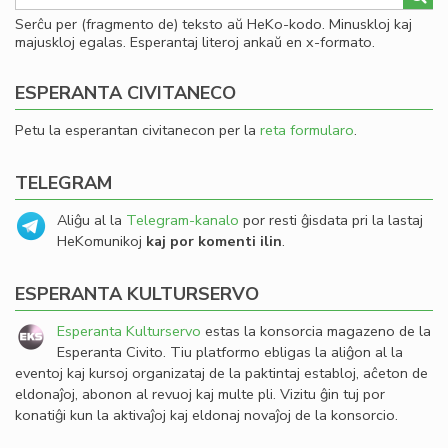
Serĉu per (fragmento de) teksto aŭ HeKo-kodo. Minuskloj kaj
majuskloj egalas. Esperantaj literoj ankaŭ en x-formato.
ESPERANTA CIVITANECO
Petu la esperantan civitanecon per la
reta formularo
.
TELEGRAM
Aliĝu al la
Telegram-kanalo
por resti ĝisdata pri la lastaj
HeKomunikoj
kaj por komenti ilin
.
ESPERANTA KULTURSERVO
Esperanta Kulturservo
estas la konsorcia magazeno de la
Esperanta Civito. Tiu platformo ebligas la aliĝon al la
eventoj kaj kursoj organizataj de la paktintaj establoj, aĉeton de
eldonaĵoj, abonon al revuoj kaj multe pli. Vizitu ĝin tuj por
konatiĝi kun la aktivaĵoj kaj eldonaj novaĵoj de la konsorcio.