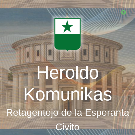
Skip
to
main
content
Heroldo
Komunikas
Retagentejo de la Esperanta
Civito