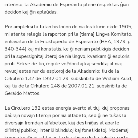
intereso, la Akademio de Esperanto plene respektas ĝian
decidon kaj ĝin aplaŭdas.
Por ampleksi la tutan historion de nia Institucio ekde 1905,
mi atente relegis la raporton pri la [tiama] Lingva Komitato,
enhavatan de la Enciklopedio de Esperanto (HEA, 1979, p.
340-344) kaj mi konstatis, ke ĝi neniam publikigis decidon
pri la supersignitaj literoj de nia lingvo, kvankam ĝi esploris
pri ili. Sekve de tio, regule voĉdonitaj kaj senditaj al niaj
revuoj estas nur du esploroj de la Akademio: tiu de la
Cirkulero 132 de 1982.01.29, subskribita de William Auld,
kaj tiu de la Cirkulero 248 de 2007.01.21, subskribita de
Geraldo Mattos.
La Cirkulero 132 estas energia averto al tiuj, kiuj proponas
daŭrajn novajn literojn por nia alfabeto, sed ĝi ne tuŝas la
diversajn fremdajn alfabetojn, kiuj destiniĝas al aparte
diﬁnitaj publikoj, inter ili blinduloj kaj fonetikistoj. Modernaj
komputmaŝinoj, cititaj en la dua alineo de lia teksto, certe