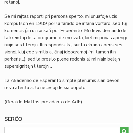
retanoj.
Se mi rajtas raporti pri persona sperto, mi unuafoje uzis
komputilon en 1989 por la farado de infana vortaro, sed tuj
komencis ĝin uzi ankaŭ por Esperanto. Mi devis demandi de
la kreintoj de la programo de mi uzata, kiel mi povas aperigi
niajn ses literojn. Ili respondis, kaj sur la ekrano aperis ses
signoj, kiuj ege similis al ĉinaj ideogramoj (mi tamen ilin
parkeris…), sed la presilo plene redonis al mi niajn belajn
supersignitajn literojn…
La Akademio de Esperanto simple plenumis sian devon
resti atenta al la necesoj de sia popolo.
(Geraldo Mattos, prezidanto de AdE)
SERĈO