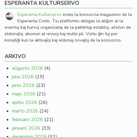
ESPERANTA KULTURSERVO
Esperanta Kulturservo
estas la konsorcia magazeno de la
Esperanta Civito. Tiu platformo ebligas la aliĝon al la
eventoj kaj kursoj organizataj de la paktintaj establoj, aĉeton de
eldonaĵoj, abonon al revuoj kaj multe pli. Vizitu ĝin tuj por
konatiĝi kun la aktivaĵoj kaj eldonaj novaĵoj de la konsorcio.
ARKIVO
aŭgusto 2026
(4)
julio 2026
(19)
junio 2026
(23)
majo 2026
(21)
aprilo 2026
(26)
marto 2026
(24)
februaro 2026
(21)
januaro 2026
(33)
decembro 2025
(31)