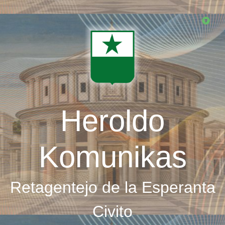
Skip
to
main
content
Heroldo
Komunikas
Retagentejo de la Esperanta
Civito