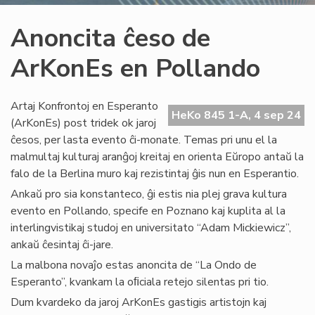
Anoncita ĉeso de
ArKonEs en Pollando
Artaj Konfrontoj en Esperanto
HeKo 845 1-A, 4 sep 24
(ArKonEs) post tridek ok jaroj
ĉesos, per lasta evento ĉi-monate. Temas pri unu el la
malmultaj kulturaj aranĝoj kreitaj en orienta Eŭropo antaŭ la
falo de la Berlina muro kaj rezistintaj ĝis nun en Esperantio.
Ankaŭ pro sia konstanteco, ĝi estis nia plej grava kultura
evento en Pollando, specife en Poznano kaj kuplita al la
interlingvistikaj studoj en universitato “Adam Mickiewicz”,
ankaŭ ĉesintaj ĉi-jare.
La malbona novaĵo estas anoncita de “La Ondo de
Esperanto”, kvankam la oﬁciala retejo silentas pri tio.
Dum kvardeko da jaroj ArKonEs gastigis artistojn kaj