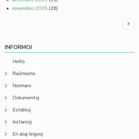
novembro 2025
(28)
Pagination
Next
page
INFORMOJ
HeKo
Raŭmismo
Normaro
Dokumentoj
Establoj
Instancoj
En aliaj lingvoj