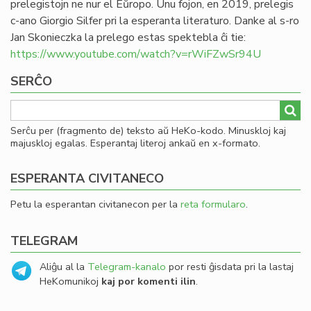
prelegistojn ne nur el Eŭropo. Unu fojon, en 2019, prelegis
c-ano Giorgio Silfer pri la esperanta literaturo. Danke al s-ro
Jan Skonieczka la prelego estas spektebla ĉi tie:
https://www.youtube.com/watch?v=rWiFZwSr94U
SERĈO
Serĉu per (fragmento de) teksto aŭ HeKo-kodo. Minuskloj kaj
majuskloj egalas. Esperantaj literoj ankaŭ en x-formato.
ESPERANTA CIVITANECO
Petu la esperantan civitanecon per la
reta formularo
.
TELEGRAM
Aliĝu al la
Telegram-kanalo
por resti ĝisdata pri la lastaj
HeKomunikoj
kaj por komenti ilin
.