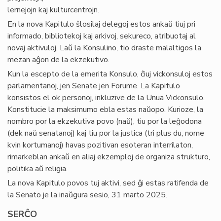
lernejojn kaj kulturcentrojn.
En la nova Kapitulo ŝlosilaj delegoj estos ankaŭ tiuj pri
informado, bibliotekoj kaj arkivoj, sekureco, atribuotaj al
novaj aktivuloj. Laŭ la Konsulino, tio draste malaltigos la
mezan aĝon de la ekzekutivo.
Kun la escepto de la emerita Konsulo, ĉiuj vickonsuloj estos
parlamentanoj, jen Senate jen Forume. La Kapitulo
konsistos el ok personoj, inkluzive de la Unua Vickonsulo.
Konstitucie la maksimumo ebla estas naŭopo. Kurioze, la
nombro por la ekzekutiva povo (naŭ), tiu por la leĝodona
(dek naŭ senatanoj) kaj tiu por la justica (tri plus du, nome
kvin kortumanoj) havas pozitivan esoteran interrilaton,
rimarkeblan ankaŭ en aliaj ekzemploj de organiza strukturo,
politika aŭ religia.
La nova Kapitulo povos tuj aktivi, sed ĝi estas ratifenda de
la Senato je la inaŭgura sesio, 31 marto 2025.
SERĈO