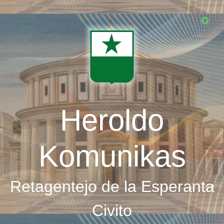
Skip
to
main
content
Heroldo
Komunikas
Retagentejo de la Esperanta
Civito