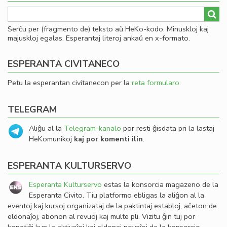
Serĉu per (fragmento de) teksto aŭ HeKo-kodo. Minuskloj kaj
majuskloj egalas. Esperantaj literoj ankaŭ en x-formato.
ESPERANTA CIVITANECO
Petu la esperantan civitanecon per la
reta formularo
.
TELEGRAM
Aliĝu al la
Telegram-kanalo
por resti ĝisdata pri la lastaj
HeKomunikoj
kaj por komenti ilin
.
ESPERANTA KULTURSERVO
Esperanta Kulturservo
estas la konsorcia magazeno de la
Esperanta Civito. Tiu platformo ebligas la aliĝon al la
eventoj kaj kursoj organizataj de la paktintaj establoj, aĉeton de
eldonaĵoj, abonon al revuoj kaj multe pli. Vizitu ĝin tuj por