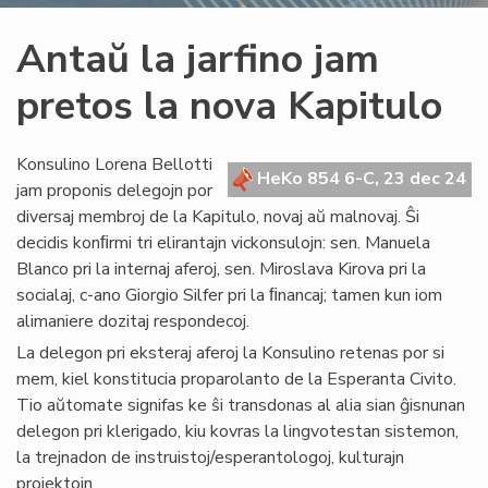
Antaŭ la jarfino jam
pretos la nova Kapitulo
Konsulino Lorena Bellotti
HeKo 854 6-C, 23 dec 24
jam proponis delegojn por
diversaj membroj de la Kapitulo, novaj aŭ malnovaj. Ŝi
decidis konﬁrmi tri elirantajn vickonsulojn: sen. Manuela
Blanco pri la internaj aferoj, sen. Miroslava Kirova pri la
socialaj, c-ano Giorgio Silfer pri la ﬁnancaj; tamen kun iom
alimaniere dozitaj respondecoj.
La delegon pri eksteraj aferoj la Konsulino retenas por si
mem, kiel konstitucia proparolanto de la Esperanta Civito.
Tio aŭtomate signifas ke ŝi transdonas al alia sian ĝisnunan
delegon pri klerigado, kiu kovras la lingvotestan sistemon,
la trejnadon de instruistoj/esperantologoj, kulturajn
projektojn,