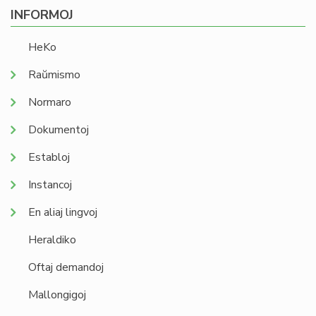
INFORMOJ
HeKo
Raŭmismo
Normaro
Dokumentoj
Establoj
Instancoj
En aliaj lingvoj
Heraldiko
Oftaj demandoj
Mallongigoj