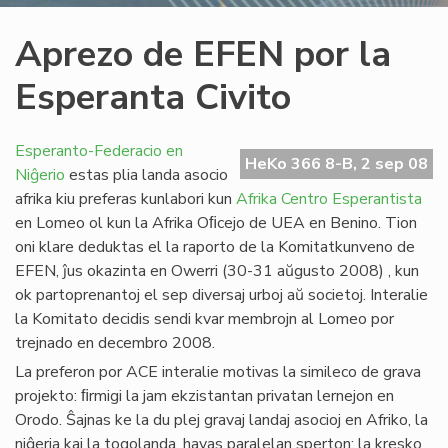
Aprezo de EFEN por la
Esperanta Civito
Esperanto-Federacio en
HeKo 366 8-B, 2 sep 08
Niĝerio
estas plia landa asocio
afrika kiu preferas kunlabori kun
Afrika Centro Esperantista
en Lomeo ol kun la Afrika Oﬁcejo de UEA en Benino. Tion
oni klare deduktas el la raporto de la Komitatkunveno de
EFEN, ĵus okazinta en Owerri (30-31 aŭgusto 2008) , kun
ok partoprenantoj el sep diversaj urboj aŭ societoj. Interalie
la Komitato decidis sendi kvar membrojn al Lomeo por
trejnado en decembro 2008.
La preferon por ACE interalie motivas la simileco de grava
projekto: ﬁrmigi la jam ekzistantan privatan lernejon en
Orodo. Ŝajnas ke la du plej gravaj landaj asocioj en Afriko, la
niĝeria kaj la togolanda, havas paralelan sperton: la kresko