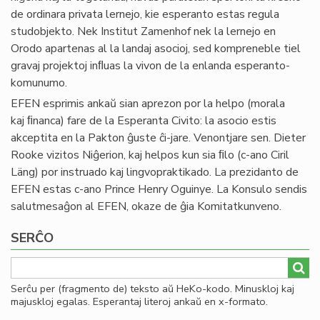
de ordinara privata lernejo, kie esperanto estas regula
studobjekto. Nek Institut Zamenhof nek la lernejo en
Orodo apartenas al la landaj asocioj, sed kompreneble tiel
gravaj projektoj inﬂuas la vivon de la enlanda esperanto-
komunumo.
EFEN esprimis ankaŭ sian aprezon por la helpo (morala
kaj ﬁnanca) fare de la Esperanta Civito: la asocio estis
akceptita en la Pakton ĝuste ĉi-jare. Venontjare sen. Dieter
Rooke vizitos Niĝerion, kaj helpos kun sia ﬁlo (c-ano Ciril
Läng) por instruado kaj lingvopraktikado. La prezidanto de
EFEN estas c-ano Prince Henry Oguinye. La Konsulo sendis
salutmesaĝon al EFEN, okaze de ĝia Komitatkunveno.
SERĈO
Serĉu per (fragmento de) teksto aŭ HeKo-kodo. Minuskloj kaj
majuskloj egalas. Esperantaj literoj ankaŭ en x-formato.