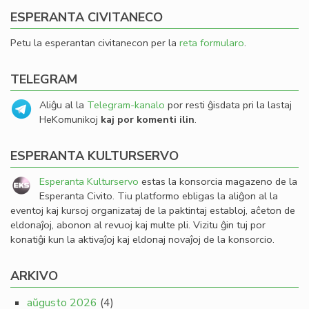
ESPERANTA CIVITANECO
Petu la esperantan civitanecon per la
reta formularo
.
TELEGRAM
Aliĝu al la
Telegram-kanalo
por resti ĝisdata pri la lastaj
HeKomunikoj
kaj por komenti ilin
.
ESPERANTA KULTURSERVO
Esperanta Kulturservo
estas la konsorcia magazeno de la
Esperanta Civito. Tiu platformo ebligas la aliĝon al la
eventoj kaj kursoj organizataj de la paktintaj establoj, aĉeton de
eldonaĵoj, abonon al revuoj kaj multe pli. Vizitu ĝin tuj por
konatiĝi kun la aktivaĵoj kaj eldonaj novaĵoj de la konsorcio.
ARKIVO
aŭgusto 2026
(4)