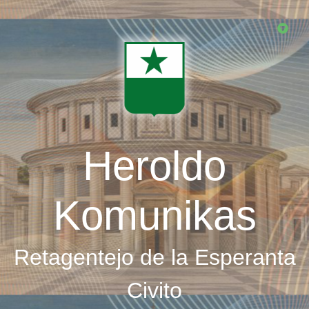
Skip
to
main
content
Heroldo
Komunikas
Retagentejo de la Esperanta
Civito