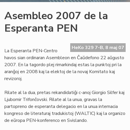
Asembleo 2007 de la
Esperanta PEN
HeKo 329 7-B, 8 maj 07
La Esperanta PEN-Centro
havos sian ordinaran Asembleon en Ĉaŭdefono 22 aŭgusto
2007. En la tagordo plej rimarkindaj estas la punktoj pri la
aranĝoj en 2008 kaj la elektoj de la novaj Komitato kaj
revizoroj.
Rilate al la dua, pretas rekandidatiĝi c-anoj Giorgio Silfer kaj
Ljubomir Trifonĉovski. Rilate al la unua, gravas la
partopreno de esperanta delegacio en la unua internacia
kongreso de literaturaj tradukistoj (WALTIC) kaj la organizo
de eŭropa PEN-konferenco en Svislando.