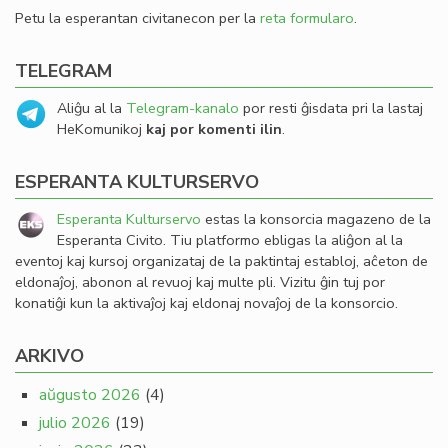
Petu la esperantan civitanecon per la
reta formularo
.
TELEGRAM
Aliĝu al la
Telegram-kanalo
por resti ĝisdata pri la lastaj
HeKomunikoj
kaj por komenti ilin
.
ESPERANTA KULTURSERVO
Esperanta Kulturservo
estas la konsorcia magazeno de la
Esperanta Civito. Tiu platformo ebligas la aliĝon al la
eventoj kaj kursoj organizataj de la paktintaj establoj, aĉeton de
eldonaĵoj, abonon al revuoj kaj multe pli. Vizitu ĝin tuj por
konatiĝi kun la aktivaĵoj kaj eldonaj novaĵoj de la konsorcio.
ARKIVO
aŭgusto 2026
(4)
julio 2026
(19)