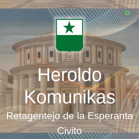
Skip
to
main
content
Heroldo
Komunikas
Retagentejo de la Esperanta
Civito