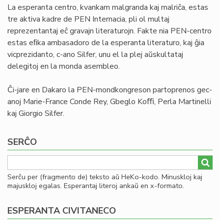
La esperanta centro, kvankam malgranda kaj malriĉa, estas
tre aktiva kadre de PEN Internacia, pli ol multaj
reprezentantaj eĉ gravajn literaturojn. Fakte nia PEN-centro
estas eﬁka ambasadoro de la esperanta literaturo, kaj ĝia
vicprezidanto, c-ano Silfer, unu el la plej aŭskultataj
delegitoj en la monda asembleo.
Ĉi-jare en Dakaro la PEN-mondkongreson partoprenos gec-
anoj Marie-France Conde Rey, Gbeglo Koﬃ, Perla Martinelli
kaj Giorgio Silfer.
SERĈO
Serĉu per (fragmento de) teksto aŭ HeKo-kodo. Minuskloj kaj
majuskloj egalas. Esperantaj literoj ankaŭ en x-formato.
ESPERANTA CIVITANECO