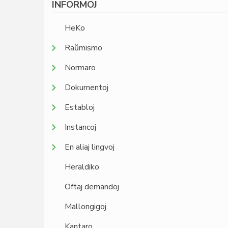
INFORMOJ
HeKo
Raŭmismo
Normaro
Dokumentoj
Establoj
Instancoj
En aliaj lingvoj
Heraldiko
Oftaj demandoj
Mallongigoj
Kantaro