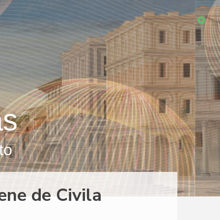
as
to
ene de Civila