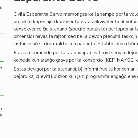
aŭ
Civila Esperanta Servo memorigas ke la tempo por la volo
projekto kaj en ajna kontinento estas ekvivalenta al volo
konsekvence ĉiu stabano (specife buralisto) partoprenant
dimensio) havas la rajton sed ne la devon plenumi taskojn 
instanco aŭ sia kontrakto kun paktinta establo, dum daŭra
Estas rekomendo por la stabanoj: a) eviti civilservan deĵ
koincida kun aranĝo grava por la konsorcio (KEF, NAKSE, k
ri
Estas devigoj por la stabanoj: b) informi frue la koncernan 
deĵoro kaj c) eviti kolizion kun jam programita engaĝo ene 
mo
de