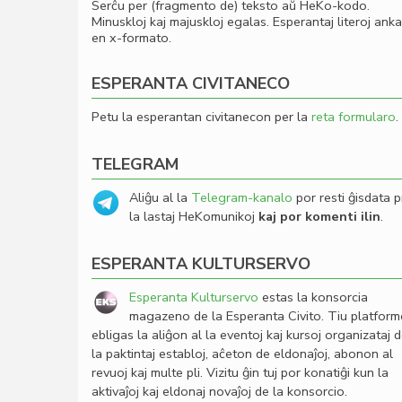
Serĉu per (fragmento de) teksto aŭ HeKo-kodo.
Minuskloj kaj majuskloj egalas. Esperantaj literoj ank
en x-formato.
ESPERANTA CIVITANECO
Petu la esperantan civitanecon per la
reta formularo
.
TELEGRAM
Aliĝu al la
Telegram-kanalo
por resti ĝisdata p
la lastaj HeKomunikoj
kaj por komenti ilin
.
ESPERANTA KULTURSERVO
Esperanta Kulturservo
estas la konsorcia
magazeno de la Esperanta Civito. Tiu platfor
ebligas la aliĝon al la eventoj kaj kursoj organizataj 
la paktintaj establoj, aĉeton de eldonaĵoj, abonon al
revuoj kaj multe pli. Vizitu ĝin tuj por konatiĝi kun la
aktivaĵoj kaj eldonaj novaĵoj de la konsorcio.