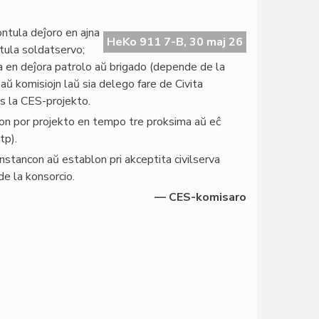
ntula deĵoro en ajna
HeKo 911 7-B, 30 maj 26
ntula soldatservo;
a en deĵora patrolo aŭ brigado (depende de la
aŭ komisiojn laŭ sia delego fare de Civita
s la CES-projekto.
oron por projekto en tempo tre proksima aŭ eĉ
tp).
instancon aŭ establon pri akceptita civilserva
de la konsorcio.
— CES-komisaro