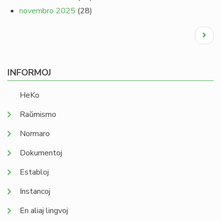
novembro 2025
(28)
Pagination
Next
page
INFORMOJ
HeKo
Raŭmismo
Normaro
Dokumentoj
Establoj
Instancoj
En aliaj lingvoj