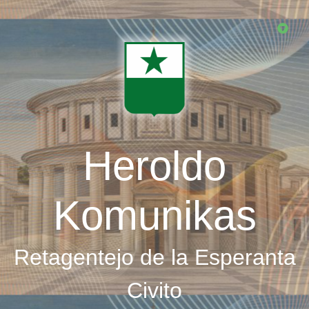
Skip
to
main
content
Heroldo
Komunikas
Retagentejo de la Esperanta
Civito