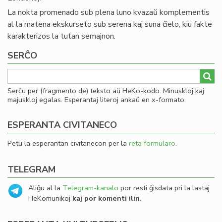
La nokta promenado sub plena luno kvazaŭ komplementis
al la matena ekskurseto sub serena kaj suna ĉielo, kiu fakte
karakterizos la tutan semajnon.
SERĈO
Serĉu per (fragmento de) teksto aŭ HeKo-kodo. Minuskloj kaj
majuskloj egalas. Esperantaj literoj ankaŭ en x-formato.
ESPERANTA CIVITANECO
Petu la esperantan civitanecon per la
reta formularo
.
TELEGRAM
Aliĝu al la
Telegram-kanalo
por resti ĝisdata pri la lastaj
HeKomunikoj
kaj por komenti ilin
.