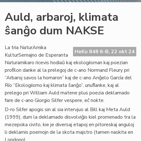
Auld, arbaroj, klimata
ŝanĝo dum NAKSE
La tria NaturAmika
HeKo 848 6-B, 22 okt 24
KulturSemajno de Esperanta
Naturamikaro ricevis hodiaŭ kaj ekologiisman kaj poezian
proﬁlon danke al la prelegoj de c-ano Normand Fleury pri
“Arbaroj savos la homaron” kaj de c-ano Anĝelo García del
Río “Ekologiismo kaj klimata ŝanĝo”, unuﬂanke, kaj al
prelego pri William Auld matene plus poezia deklamado
fare de c-ano Giorgio Silfer vespere, eĉ nokte.
D-ro Silfer apogis sin al sia intervjuo al Bill kaj Meta Auld
(1999), dum la deklamado disvolviĝis kiel promenado tra la
mezepoka civito, kie je diversaj etapoj en pitoreskaj anguloj
li deklamis poemojn de la skota majstro (tamen naskita en
Londono).