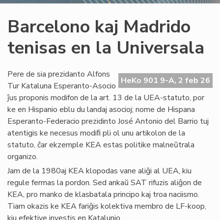
Barcelono kaj Madrido
tenisas en la Universala
Pere de sia prezidanto Alfons
HeKo 901 9-A, 2 feb 26
Tur Kataluna Esperanto-Asocio
ĵus proponis modifon de la art. 13 de la UEA-statuto, por
ke en Hispanio eblu du landaj asocioj; nome de Hispana
Esperanto-Federacio prezidinto José Antonio del Barrio tuj
atentigis ke necesus modiﬁ pli ol unu artikolon de la
statuto, ĉar ekzemple KEA estas politike malneŭtrala
organizo.
Jam de la 1980aj KEA klopodas vane aliĝi al UEA, kiu
regule fermas la pordon. Sed ankaŭ SAT rifuzis aliĝon de
KEA, pro manko de klasbatala principo kaj troa naciismo.
Tiam okazis ke KEA fariĝis kolektiva membro de LF-koop,
kiu efektive investis en Katalunio.