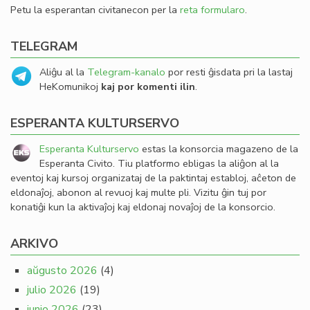
Petu la esperantan civitanecon per la
reta formularo
.
TELEGRAM
Aliĝu al la
Telegram-kanalo
por resti ĝisdata pri la lastaj
HeKomunikoj
kaj por komenti ilin
.
ESPERANTA KULTURSERVO
Esperanta Kulturservo
estas la konsorcia magazeno de la
Esperanta Civito. Tiu platformo ebligas la aliĝon al la
eventoj kaj kursoj organizataj de la paktintaj establoj, aĉeton de
eldonaĵoj, abonon al revuoj kaj multe pli. Vizitu ĝin tuj por
konatiĝi kun la aktivaĵoj kaj eldonaj novaĵoj de la konsorcio.
ARKIVO
aŭgusto 2026
(4)
julio 2026
(19)
junio 2026
(23)