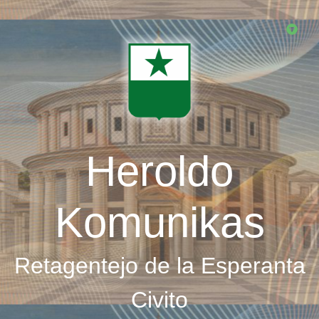
Skip
to
main
content
Heroldo
Komunikas
Retagentejo de la Esperanta
Civito