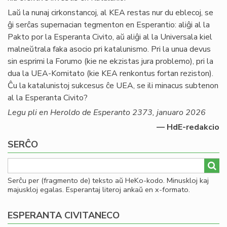
Laŭ la nunaj cirkonstancoj, al KEA restas nur du eblecoj, se
ĝi serĉas supernacian tegmenton en Esperantio: aliĝi al la
Pakto por la Esperanta Civito, aŭ aliĝi al la Universala kiel
malneŭtrala faka asocio pri katalunismo. Pri la unua devus
sin esprimi la Forumo (kie ne ekzistas jura problemo), pri la
dua la UEA-Komitato (kie KEA renkontus fortan reziston).
Ĉu la katalunistoj sukcesus ĉe UEA, se ili minacus subtenon
al la Esperanta Civito?
Legu pli en Heroldo de Esperanto 2373, januaro 2026
— HdE-redakcio
SERĈO
Serĉu per (fragmento de) teksto aŭ HeKo-kodo. Minuskloj kaj
majuskloj egalas. Esperantaj literoj ankaŭ en x-formato.
ESPERANTA CIVITANECO