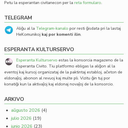
Petu la esperantan civitanecon per la
reta formularo
.
TELEGRAM
Aliĝu al la
Telegram-kanalo
por resti ĝisdata pri la lastaj
HeKomunikoj
kaj por komenti ilin
.
ESPERANTA KULTURSERVO
Esperanta Kulturservo
estas la konsorcia magazeno de la
Esperanta Civito. Tiu platformo ebligas la aliĝon al la
eventoj kaj kursoj organizataj de la paktintaj establoj, aĉeton de
eldonaĵoj, abonon al revuoj kaj multe pli. Vizitu ĝin tuj por
konatiĝi kun la aktivaĵoj kaj eldonaj novaĵoj de la konsorcio.
ARKIVO
aŭgusto 2026
(4)
julio 2026
(19)
junio 2026
(23)