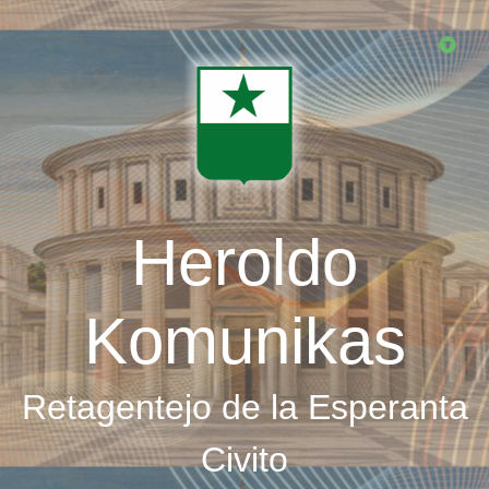
Skip
to
main
content
Heroldo
Komunikas
Retagentejo de la Esperanta
Civito