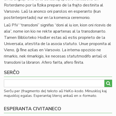
Roterdamo por la ﬁzika preparo de la frajto destinita al
Varsovio. Laŭ la anonco oni parolos en esperanto (kun
postinterpretado) nur en la komenca ceremonio.
Laŭ PIV “transdoni” signifas “doni al iu ion, kion oni ricevis de
alia”, nome ion kio ne rekte apartenas al la transdonanto.
Tamen Biblioteko Hodler estas aŭ estis proprieto de la
Universala, atestita de la asocia statuto. Unue proponita al
Vieno, ĝi ﬁne azilas en Varsovio. La interna opozicio ne
rimarkis, nek rimarkigis, ke necesas statutmodifo antaŭ ol
transdoni la libraron. Afero farita, afero ﬁnita.
SERĈO
Serĉu per (fragmento de) teksto aŭ HeKo-kodo. Minuskloj kaj
majuskloj egalas. Esperantaj literoj ankaŭ en x-formato.
ESPERANTA CIVITANECO