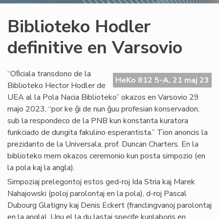
Biblioteko Hodler
definitive en Varsovio
“Oﬁciala transdono de la
HeKo 812 5-A, 21 maj 23
Biblioteko Hector Hodler de
UEA al la Pola Nacia Biblioteko” okazos en Varsovio 29
majo 2023, “por ke ĝi de nun ĝuu profesian konservadon,
sub la respondeco de la PNB kun konstanta kuratora
funkciado de dungita fakulino esperantista.” Tion anoncis la
prezidanto de la Universala, prof. Duncan Charters. En la
biblioteko mem okazos ceremonio kun posta simpozio (en
la pola kaj la angla).
Simpoziaj prelegontoj estos ged-roj Ida Stria kaj Marek
Nahajowski (poloj parolontaj en la pola), d-roj Pascal
Dubourg Glatigny kaj Denis Eckert (franclingvanoj parolontaj
en la angla). Unu el la du lastaj specife kunlaboris en