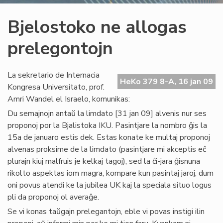
Bjelostoko ne allogas
prelegontojn
La sekretario de Internacia
HeKo 379 8-A, 16 jan 09
Kongresa Universitato, prof.
Amri Wandel el Israelo, komunikas:
Du semajnojn antaŭ la limdato [31 jan 09] alvenis nur ses
proponoj por la Bjalistoka IKU. Pasintjare la nombro ĝis la
15a de januaro estis dek. Estas konate ke multaj proponoj
alvenas proksime de la limdato (pasintjare mi akceptis eĉ
plurajn kiuj malfruis je kelkaj tagoj), sed la ĉi-jara ĝisnuna
rikolto aspektas iom magra, kompare kun pasintaj jaroj, dum
oni povus atendi ke la jubilea UK kaj la speciala situo logus
pli da proponoj ol averaĝe.
Se vi konas taŭgajn prelegantojn, eble vi povas instigi ilin