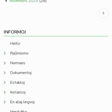
novembro 2025
(28)
Pagination
Next
page
INFORMOJ
HeKo
Raŭmismo
Normaro
Dokumentoj
Establoj
Instancoj
En aliaj lingvoj
Heraldiko