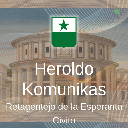
Skip
to
main
content
Heroldo
Komunikas
Retagentejo de la Esperanta
Civito