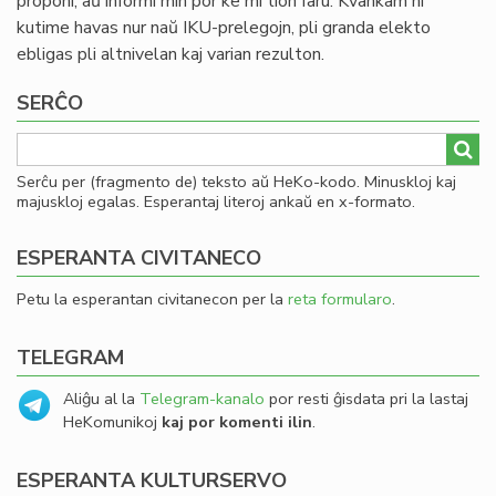
proponi, aŭ informi min por ke mi tion faru. Kvankam ni
kutime havas nur naŭ IKU-prelegojn, pli granda elekto
ebligas pli altnivelan kaj varian rezulton.
SERĈO
Serĉu per (fragmento de) teksto aŭ HeKo-kodo. Minuskloj kaj
majuskloj egalas. Esperantaj literoj ankaŭ en x-formato.
ESPERANTA CIVITANECO
Petu la esperantan civitanecon per la
reta formularo
.
TELEGRAM
Aliĝu al la
Telegram-kanalo
por resti ĝisdata pri la lastaj
HeKomunikoj
kaj por komenti ilin
.
ESPERANTA KULTURSERVO