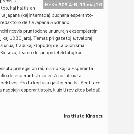
prenis la
HeKo 909 4-B, 11 maj 26
too, kaj haltis en
n la japana (kaj internacia) budhana esperanto-
l redaktoro de
La Japana Budhano
.
ncini ricevis pruntodone ununurajn ekzemplerojn
 kaj 1930 jaroj. Temas pri gazetoj altvaloraj
s la unuaj tradukaj klopodoj de la budhisma
 Kinsecu, teamo de junaj intelektuloj kun
onsulo prelegis pri raŭmismo kaj la Esperanta
zoﬁo de esperantisteco en Azio, al kiu la
pektivoj. Pro la kortuŝa gastigemo kaj ĝentileco
 nagojajn esperantistojn, kiujn li revizitos baldaŭ.
— Instituto Kinsecu