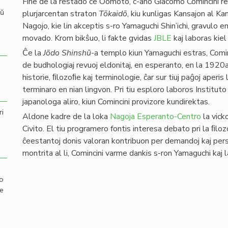
Fine de la restado ĉe Oomoto, c-ano Giacomo Comincini re
aŭ
plurjarcentan straton
Tōkaidō
, kiu kunligas Kansajon al Kan
Nagojo, kie lin akceptis s-ro Yamaguchi Shin’ichi, gravulo e
movado. Krom bikŝuo, li fakte gvidas
JBLE
kaj laboras kie
Ĉe la
Jōdo Shinshū
-a templo kiun Yamaguchi estras, Comi
de budhologiaj revuoj eldonitaj, en esperanto, en la 1920aj
historie, ﬁlozoﬁe kaj terminologie, ĉar sur tiuj paĝoj aperi
terminaro en nian lingvon. Pri tiu esploro laboros Instituto
japanologa aliro, kiun Comincini provizore kundirektas.
ri
Aldone kadre de la loka
Nagoja Esperanto-Centro
la vick
Civito. El tiu programero fontis interesa debato pri la ﬁlo
ĉeestantoj donis valoran kontribuon per demandoj kaj pers
montrita al li, Comincini varme dankis s-ron Yamaguchi kaj la
mo
de