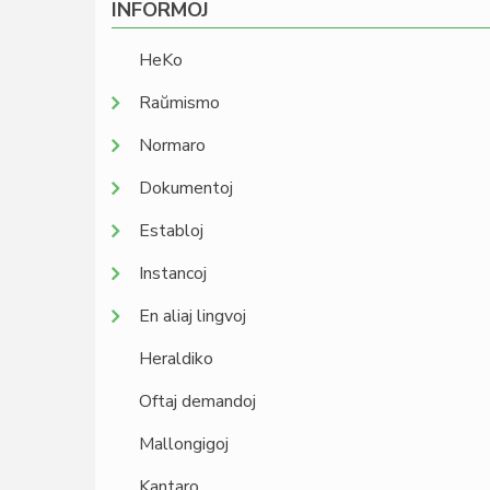
INFORMOJ
HeKo
Raŭmismo
Normaro
Dokumentoj
Establoj
Instancoj
En aliaj lingvoj
Heraldiko
Oftaj demandoj
Mallongigoj
Kantaro