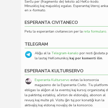
Serĉu per (fragmento de) teksto aŭ HeKo-kodo.
Minuskloj kaj majuskloj egalas. Esperantaj literoj ank
en x-formato.
ESPERANTA CIVITANECO
Petu la esperantan civitanecon per la
reta formularo
.
TELEGRAM
Aliĝu al la
Telegram-kanalo
por resti ĝisdata p
la lastaj HeKomunikoj
kaj por komenti ilin
.
ESPERANTA KULTURSERVO
Esperanta Kulturservo
estas la konsorcia
magazeno de la Esperanta Civito. Tiu platfor
ebligas la aliĝon al la eventoj kaj kursoj organizataj 
la paktintaj establoj, aĉeton de eldonaĵoj, abonon al
revuoj kaj multe pli. Vizitu ĝin tuj por konatiĝi kun la
aktivaĵoj kaj eldonaj novaĵoj de la konsorcio.