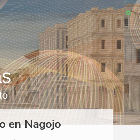
as
to
o en Nagojo