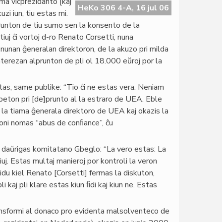
ama vicprezidanto [kaj
HeKo 306 4-A, 16 jul 06
zi iun, tiu estas mi.
 prunton de tiu sumo sen la konsento de la
 tiuj ĉi vortoj d-ro Renato Corsetti, nuna
 nunan ĝeneralan direktoron, de la akuzo pri milda
terezan alprunton de pli ol 18.000 eŭroj por la
as, same publike: “Tio ĉi ne estas vera. Neniam
s peton pri [de]prunto al la estraro de UEA. Eble
kaj la tiama ĝenerala direktoro de UEA kaj okazis la
a oni nomas “abus de conﬁance”, ĉu
 daŭrigas komitatano Gbeglo: “La vero estas: La
uj. Estas multaj manieroj por kontroli la veron
Vidu kiel Renato [Corsetti] fermas la diskuton,
kaj pli klare estas kiun ﬁdi kaj kiun ne. Estas
ransformi al donaco pro evidenta malsolventeco de