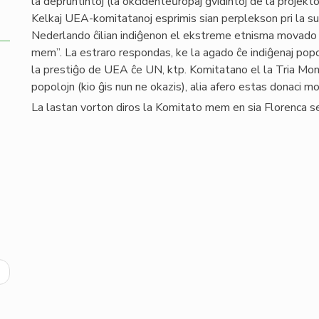
la depruntintoj (la okcidenteŭropaj gvidintoj de la projekt
Kelkaj UEA-komitatanoj esprimis sian perplekson pri la sub
Nederlando ĉilian indiĝenon el ekstreme etnisma movado por
mem”. La estraro respondas, ke la agado ĉe indiĝenaj pop
la prestiĝo de UEA ĉe UN, ktp. Komitatano el la Tria Mond
popolojn (kio ĝis nun ne okazis), alia afero estas donaci 
La lastan vorton diros la Komitato mem en sia Florenca s
ext
age