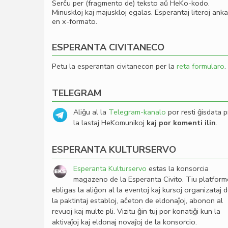
Serĉu per (fragmento de) teksto aŭ HeKo-kodo.
Minuskloj kaj majuskloj egalas. Esperantaj literoj ank
en x-formato.
ESPERANTA CIVITANECO
Petu la esperantan civitanecon per la
reta formularo
.
TELEGRAM
Aliĝu al la
Telegram-kanalo
por resti ĝisdata p
la lastaj HeKomunikoj
kaj por komenti ilin
.
ESPERANTA KULTURSERVO
Esperanta Kulturservo
estas la konsorcia
magazeno de la Esperanta Civito. Tiu platfor
ebligas la aliĝon al la eventoj kaj kursoj organizataj 
la paktintaj establoj, aĉeton de eldonaĵoj, abonon al
revuoj kaj multe pli. Vizitu ĝin tuj por konatiĝi kun la
aktivaĵoj kaj eldonaj novaĵoj de la konsorcio.