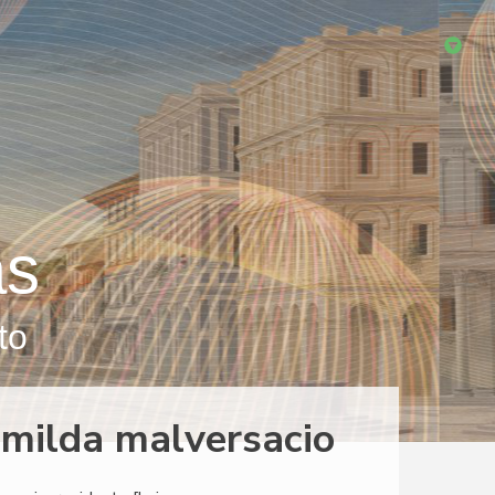
as
to
 milda malversacio