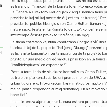
“Se iu respondecas pri tiu prunto, tiu estas mi, kiu estis ti
aŭ
estrarano pri ﬁnancoj]. Se la komitato en Florenco volas aku
La Ĝenerala Direktoro, kiel oni jam klarigis, neniam farus
prezidanto kaj mi, kaj poste de ĉiuj ceteraj estraranoj.” Per
prezidanto, publike liberigis s-ron Osmo Buller, tiaman kaj
malversacio, levita en la Komitato de UEA koncerne senin
intertempe ĉesinta projekto “Indiĝenaj Dialogoj”.
La tiama estrarano kaj nuna komitatano Gbeglo Koﬃ insist
la iniciatintoj de la projekto “Indiĝenaj Dialogoj” prezenti
ri
estis ia interkonsento inter la iniciatintoj de la projekto 
prunto. En jura medio oni eĉ parolus pri io kion en la franc
“konﬁdekspluato” en esperanto?”.
Post la formulado de sia akuzo kontraŭ s-ro Osmo Buller,
estraro simple konstatis, ke oni pruntis monon de UEA al i
ĉirkaŭ tiu ĉi afero. Provu kelkajn kaj vi malkovros multon. 
mo
malhelpante respondon al miaj demandoj. En nia movado pli 
de
bone tiel.”
La senintereza alprunto, kiun la nuna estraro proponas t