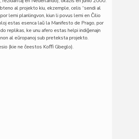
o, rezidantaj en Nederlando), okazis en junio 2000.
teno al projekto kiu, ekzemple, celis “sendi al
 lerni planlingvon, kiun li povus lerni en Ĉilio
oloj estas esenca laŭ la Manifesto de Prago, por
o replikas, ke unu afero estas helpi indiĝenajn
monon al eŭropanoj sub preteksta projekto.
esio (kie ne ĉeestos Koﬃ Gbeglo).