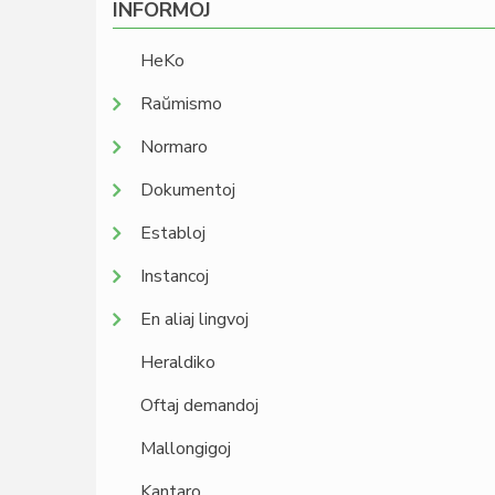
INFORMOJ
HeKo
Raŭmismo
Normaro
Dokumentoj
Establoj
Instancoj
En aliaj lingvoj
Heraldiko
Oftaj demandoj
Mallongigoj
Kantaro