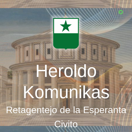
Skip
to
main
content
Heroldo
Komunikas
Retagentejo de la Esperanta
Civito