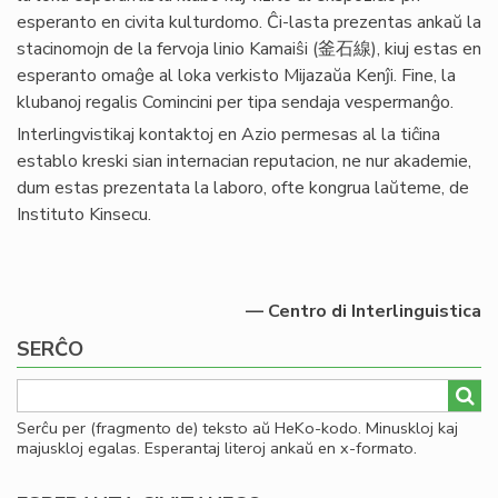
esperanto en civita kulturdomo. Ĉi-lasta prezentas ankaŭ la
stacinomojn de la fervoja linio Kamaiŝi (釜石線), kiuj estas en
esperanto omaĝe al loka verkisto Mijazaŭa Kenĵi. Fine, la
klubanoj regalis Comincini per tipa sendaja vespermanĝo.
Interlingvistikaj kontaktoj en Azio permesas al la tiĉina
establo kreski sian internacian reputacion, ne nur akademie,
dum estas prezentata la laboro, ofte kongrua laŭteme, de
Instituto Kinsecu.
— Centro di Interlinguistica
SERĈO
Serĉu per (fragmento de) teksto aŭ HeKo-kodo. Minuskloj kaj
majuskloj egalas. Esperantaj literoj ankaŭ en x-formato.