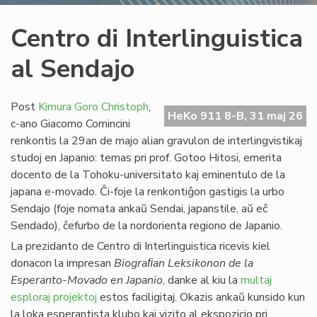
Centro di Interlinguistica
al Sendajo
Post
Kimura Goro Christoph
,
HeKo 911 8-B, 31 maj 26
c-ano Giacomo Comincini
renkontis la 29an de majo alian gravulon de interlingvistikaj
studoj en Japanio: temas pri prof. Gotoo Hitosi, emerita
docento de la Tohoku-universitato kaj eminentulo de la
japana e-movado. Ĉi-foje la renkontiĝon gastigis la urbo
Sendajo (foje nomata ankaŭ Sendai, japanstile, aŭ eĉ
Sendado), ĉefurbo de la nordorienta regiono de Japanio.
La prezidanto de Centro di Interlinguistica ricevis kiel
donacon la impresan
Biograﬁan Leksikonon de la
Esperanto-Movado en Japanio
, danke al kiu la
multaj
esploraj projektoj
estos faciligitaj. Okazis ankaŭ kunsido kun
la loka esperantista klubo kaj vizito al ekspozicio pri