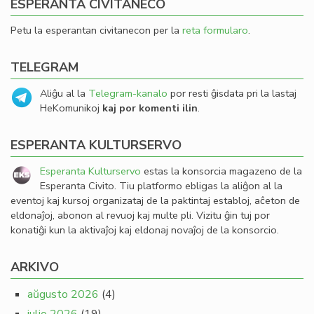
ESPERANTA CIVITANECO
Petu la esperantan civitanecon per la
reta formularo
.
TELEGRAM
Aliĝu al la
Telegram-kanalo
por resti ĝisdata pri la lastaj
HeKomunikoj
kaj por komenti ilin
.
ESPERANTA KULTURSERVO
Esperanta Kulturservo
estas la konsorcia magazeno de la
Esperanta Civito. Tiu platformo ebligas la aliĝon al la
eventoj kaj kursoj organizataj de la paktintaj establoj, aĉeton de
eldonaĵoj, abonon al revuoj kaj multe pli. Vizitu ĝin tuj por
konatiĝi kun la aktivaĵoj kaj eldonaj novaĵoj de la konsorcio.
ARKIVO
aŭgusto 2026
(4)