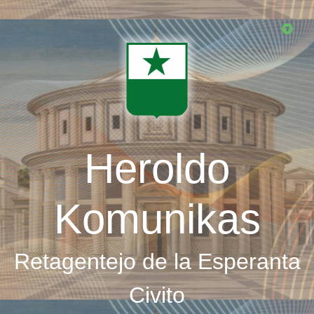
Skip
to
main
content
Heroldo
Komunikas
Retagentejo de la Esperanta
Civito