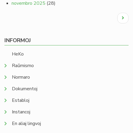
novembro 2025
(28)
Pagination
Next
page
INFORMOJ
HeKo
Raŭmismo
Normaro
Dokumentoj
Establoj
Instancoj
En aliaj lingvoj