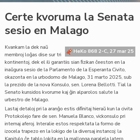
Certe kvoruma la Senata
sesio en Malago
Kvankam la dek naŭ
HeKo 868 2-C, 27 mar 25
membroj loĝas dise sur tri
kontinentoj, dek el ili garantiis sian ﬁzikan ĉeeston en la
inaŭgura sesio de la Parlamento de la Esperanta Civito,
okazonta en la urbodomo de Malago, 31 marto 2025, sub
la prezido de la nova Konsulo, sen. Lorena Bellotti. Tial la
Senato kunsidos kvorume kaj ĝin alparolos salute la
urbestro de Malago.
Lastaj detaloj pri la aranĝo estis diﬁnitaj hieraŭ kun la civita
Protokolejo fare de sen. Manuela Blanco, vickonsulo pri
internaj aferoj. Interalie estos respektata la formo de
izocela trapezo en la lokigo de la diversaj instancoj: la
Kapitulo ĉe tablo lokita en la mallonga paralela latero,