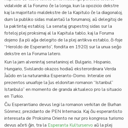
vidalvide al la Forumo ĉe la longa, kun la opozicio dekstre
kaj la majoritato maldekstre de la Kapitulo ĉe la diagonaloj,
dum la publiko sidas malantaŭ la forumanoj, aŭ delegitoj de
la paktintaj establoj. La senataj grupestroj sidas sur la
foteloj plej proksimaj al la Kapitula tablo, kaj la Foruma
dojeno (la pli aĝa delegito de la plej antikva establo, ĉi-foje
“Heroldo de Esperanto”, fondita en 1920) sur la unua seĝo
dekstre en la Foruma latero.
Kun la jam alvenintaj senataninoj el Bulgario, Hispanio,
Hungario, Svislando okazos hodiaŭ eksterordinara Verda
Ĵaŭdo en la naturamika Esperanto-Domo. Interalie oni
prezentos unuafoje la ĵus eldonitan romanon “Istanbul”
Istanbulo” en momento de granda aktualeco pro la situacio
en Turkio.
Ĉiu Esperantiano devus legi la romanon verkitan de Burhan
Sönmez, prezidanto de PEN Internacia. Kaj ĉiu esperantisto
interesata de Proksima Oriento ne nur pro kongresa turismo
devus aĉeti ĝin, tra la
Esperanta Kulturservo
aŭ la plej