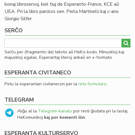
bonaj libroservoj, kiel tiuj de Esperanto-France, KCE aŭ
UEA. Pri la libro parolos sen. Perla Martinelli kaj c-ano
Giorgio Silfer.
SERĈO
Serĉu per (fragmento de) teksto aŭ HeKo-kodo. Minuskloj kaj
majuskloj egalas. Esperantaj literoj ankaŭ en x-formato.
ESPERANTA CIVITANECO
Petu la esperantan civitanecon per la
reta formularo
.
TELEGRAM
Aliĝu al la
Telegram-kanalo
por resti ĝisdata pri la lastaj
HeKomunikoj
kaj por komenti ilin
.
ESPERANTA KULTURSERVO