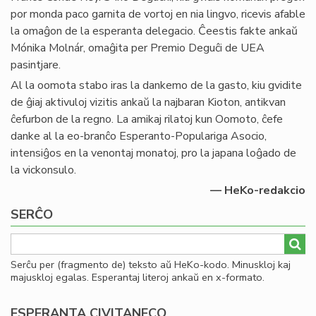
por monda paco garnita de vortoj en nia lingvo, ricevis afable
la omaĝon de la esperanta delegacio. Ĉeestis fakte ankaŭ
Mónika Molnár, omaĝita per Premio Deguĉi de UEA
pasintjare.
Al la oomota stabo iras la dankemo de la gasto, kiu gvidite
de ĝiaj aktivuloj vizitis ankaŭ la najbaran Kioton, antikvan
ĉefurbon de la regno. La amikaj rilatoj kun Oomoto, ĉefe
danke al la eo-branĉo Esperanto-Populariga Asocio,
intensiĝos en la venontaj monatoj, pro la japana loĝado de
la vickonsulo.
— HeKo-redakcio
SERĈO
Serĉu per (fragmento de) teksto aŭ HeKo-kodo. Minuskloj kaj
majuskloj egalas. Esperantaj literoj ankaŭ en x-formato.
ESPERANTA CIVITANECO