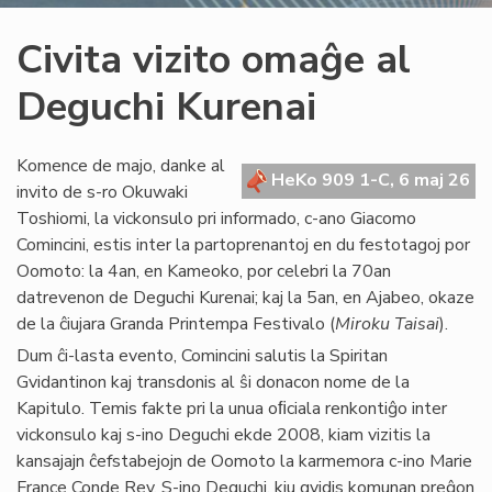
Civita vizito omaĝe al
Deguchi Kurenai
Komence de majo, danke al
HeKo 909 1-C, 6 maj 26
invito de s-ro Okuwaki
Toshiomi, la vickonsulo pri informado, c-ano Giacomo
Comincini, estis inter la partoprenantoj en du festotagoj por
Oomoto: la 4an, en Kameoko, por celebri la 70an
datrevenon de Deguchi Kurenai; kaj la 5an, en Ajabeo, okaze
de la ĉiujara Granda Printempa Festivalo (
Miroku Taisai
).
Dum ĉi-lasta evento, Comincini salutis la Spiritan
Gvidantinon kaj transdonis al ŝi donacon nome de la
Kapitulo. Temis fakte pri la unua oﬁciala renkontiĝo inter
vickonsulo kaj s-ino Deguchi ekde 2008, kiam vizitis la
kansajajn ĉefstabejojn de Oomoto la karmemora c-ino Marie
France Conde Rey. S-ino Deguchi, kiu gvidis komunan preĝon