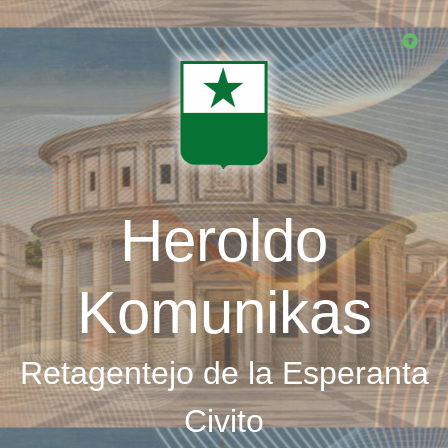
Skip
to
main
content
Heroldo
Komunikas
Retagentejo de la Esperanta
Civito