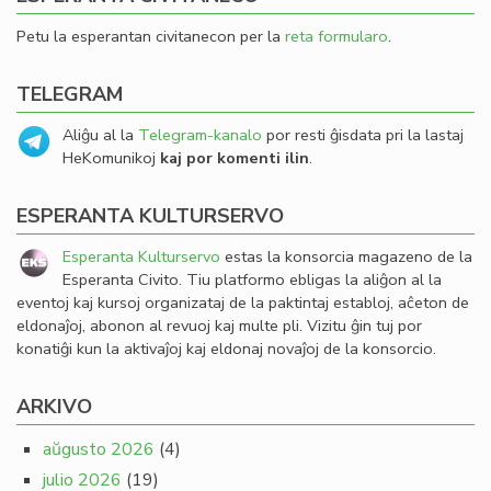
Petu la esperantan civitanecon per la
reta formularo
.
TELEGRAM
Aliĝu al la
Telegram-kanalo
por resti ĝisdata pri la lastaj
HeKomunikoj
kaj por komenti ilin
.
ESPERANTA KULTURSERVO
Esperanta Kulturservo
estas la konsorcia magazeno de la
Esperanta Civito. Tiu platformo ebligas la aliĝon al la
eventoj kaj kursoj organizataj de la paktintaj establoj, aĉeton de
eldonaĵoj, abonon al revuoj kaj multe pli. Vizitu ĝin tuj por
konatiĝi kun la aktivaĵoj kaj eldonaj novaĵoj de la konsorcio.
ARKIVO
aŭgusto 2026
(4)
julio 2026
(19)