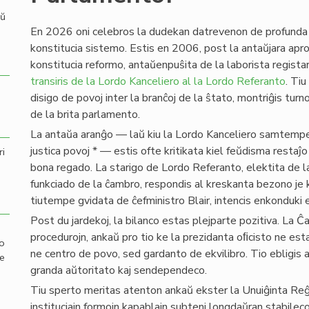
aŭ
En 2026 oni celebros la dudekan datrevenon de profunda 
konstitucia sistemo. Estis en 2006, post la antaŭjara apr
konstitucia reformo, antaŭenpuŝita de la laborista regista
transiris de la Lordo Kanceliero al la Lordo Referanto
. Tiu
disigo de povoj inter la branĉoj de la ŝtato, montriĝis tu
de la brita parlamento.
La antaŭa aranĝo — laŭ kiu la Lordo Kanceliero samtempe 
justica povoj * — estis ofte kritikata kiel feŭdisma resta
ri
bona regado. La starigo de Lordo Referanto, elektita de l
funkciado de la ĉambro, respondis al kreskanta bezono je 
tiutempe gvidata de ĉefministro Blair, intencis enkonduki 
Post du jardekoj, la bilanco estas plejparte pozitiva. La Ĉ
procedurojn, ankaŭ pro tio ke la prezidanta oﬁcisto ne esta
mo
ne centro de povo, sed gardanto de ekvilibro. Tio ebligis al
de
granda aŭtoritato kaj sendependeco.
Tiu sperto meritas atenton ankaŭ ekster la Unuiĝinta Reĝl
instituciajn formojn kapablajn subteni longdaŭran stabilec