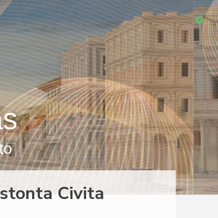
as
to
stonta Civita