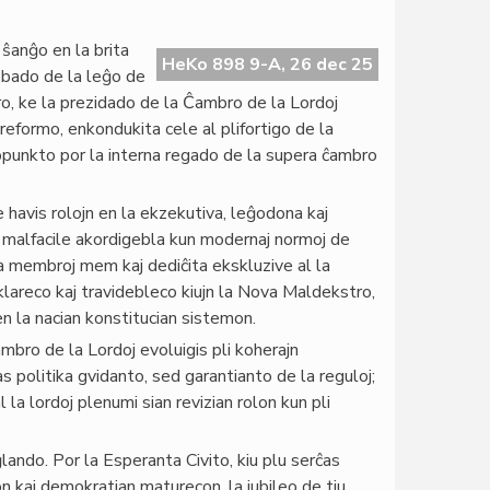
ŝanĝo en la brita
HeKo 898 9-A, 26 dec 25
obado de la leĝo de
ro, ke la prezidado de la Ĉambro de la Lordoj
 reformo, enkondukita cele al plifortigo de la
rnopunkto por la interna regado de la supera ĉambro
havis rolojn en la ekzekutiva, leĝodona kaj
ĵo malfacile akordigebla kun modernaj normoj de
a membroj mem kaj dediĉita ekskluzive al la
klareco kaj travidebleco kiujn la Nova Maldekstro,
en la nacian konstitucian sistemon.
ambro de la Lordoj evoluigis pli koherajn
s politika gvidanto, sed garantianto de la reguloj;
 la lordoj plenumi sian revizian rolon kun pli
ando. Por la Esperanta Civito, kiu plu serĉas
on kaj demokratian maturecon, la jubileo de tiu