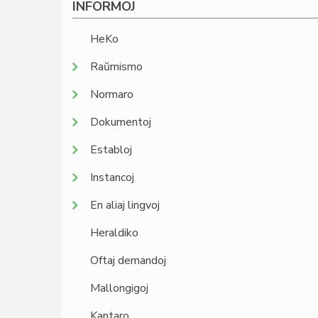
INFORMOJ
HeKo
Raŭmismo
Normaro
Dokumentoj
Establoj
Instancoj
En aliaj lingvoj
Heraldiko
Oftaj demandoj
Mallongigoj
Kantaro