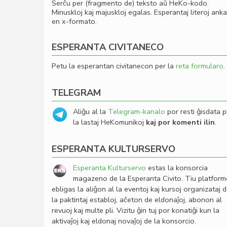
Serĉu per (fragmento de) teksto aŭ HeKo-kodo.
Minuskloj kaj majuskloj egalas. Esperantaj literoj ank
en x-formato.
ESPERANTA CIVITANECO
Petu la esperantan civitanecon per la
reta formularo
.
TELEGRAM
Aliĝu al la
Telegram-kanalo
por resti ĝisdata p
la lastaj HeKomunikoj
kaj por komenti ilin
.
ESPERANTA KULTURSERVO
Esperanta Kulturservo
estas la konsorcia
magazeno de la Esperanta Civito. Tiu platfor
ebligas la aliĝon al la eventoj kaj kursoj organizataj 
la paktintaj establoj, aĉeton de eldonaĵoj, abonon al
revuoj kaj multe pli. Vizitu ĝin tuj por konatiĝi kun la
aktivaĵoj kaj eldonaj novaĵoj de la konsorcio.