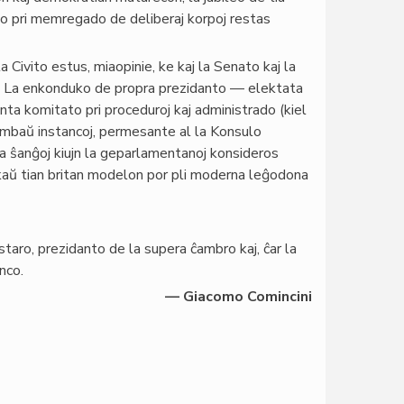
 pri memregado de deliberaj korpoj restas
 Civito estus, miaopinie, ke kaj la Senato kaj la
. La enkonduko de propra prezidanto — elektata
ta komitato pri proceduroj kaj administrado (kiel
 ambaŭ instancoj, permesante al la Konsulo
 la ŝanĝoj kiujn la geparlamentanoj konsideros
kaŭ tian britan modelon por pli moderna leĝodona
staro, prezidanto de la supera ĉambro kaj, ĉar la
anco.
— Giacomo Comincini