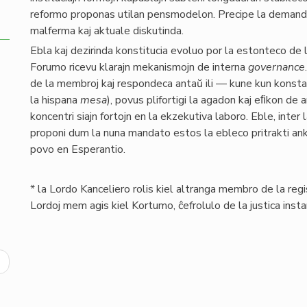
reformo proponas utilan pensmodelon. Precipe la demando
malferma kaj aktuale diskutinda.
Ebla kaj dezirinda konstitucia evoluo por la estonteco de la
Forumo ricevu klarajn mekanismojn de interna
governance
de la membroj kaj respondeca antaŭ ili — kune kun konstan
la hispana
mesa
), povus plifortigi la agadon kaj eﬁkon de
koncentri siajn fortojn en la ekzekutiva laboro. Eble, inter
proponi dum la nuna mandato estos la ebleco pritrakti an
povo en Esperantio.
* la Lordo Kanceliero rolis kiel altranga membro de la regi
Lordoj mem agis kiel Kortumo, ĉefrolulo de la justica inst
ext
age