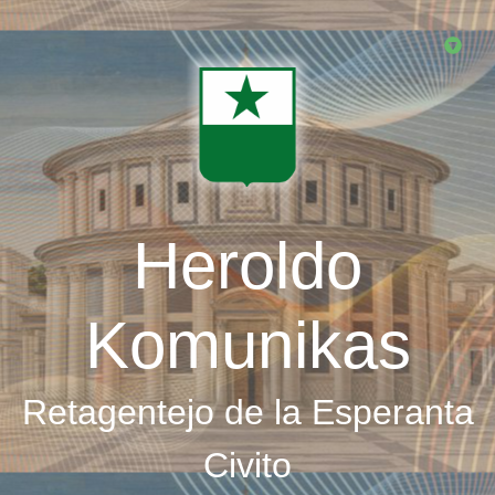
Skip
to
main
content
Heroldo
Komunikas
Retagentejo de la Esperanta
Civito