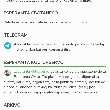
majuskloj egalas. Esperantaj literoj ankaŭ en x-formato.
ESPERANTA CIVITANECO
Petu la esperantan civitanecon per la
reta formularo
.
TELEGRAM
Aliĝu al la
Telegram-kanalo
por resti ĝisdata pri la lastaj
HeKomunikoj
kaj por komenti ilin
.
ESPERANTA KULTURSERVO
Esperanta Kulturservo
estas la konsorcia magazeno de la
Esperanta Civito. Tiu platformo ebligas la aliĝon al la
eventoj kaj kursoj organizataj de la paktintaj establoj, aĉeton de
eldonaĵoj, abonon al revuoj kaj multe pli. Vizitu ĝin tuj por
konatiĝi kun la aktivaĵoj kaj eldonaj novaĵoj de la konsorcio.
ARKIVO