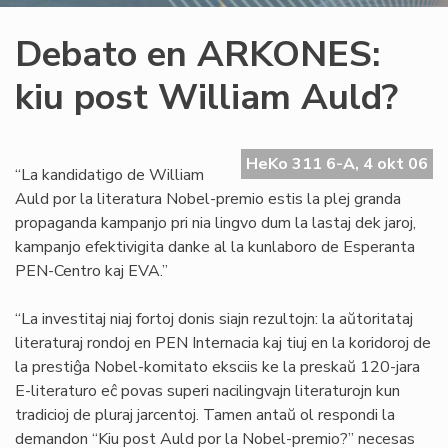
Debato en ARKONES:
kiu post William Auld?
HeKo 311 6-A, 4 okt 06
“La kandidatigo de William
Auld por la literatura Nobel-premio estis la plej granda
propaganda kampanjo pri nia lingvo dum la lastaj dek jaroj,
kampanjo efektivigita danke al la kunlaboro de Esperanta
PEN-Centro kaj EVA.”
“La investitaj niaj fortoj donis siajn rezultojn: la aŭtoritataj
literaturaj rondoj en PEN Internacia kaj tiuj en la koridoroj de
la prestiĝa Nobel-komitato eksciis ke la preskaŭ 120-jara
E-literaturo eĉ povas superi nacilingvajn literaturojn kun
tradicioj de pluraj jarcentoj. Tamen antaŭ ol respondi la
demandon “Kiu post Auld por la Nobel-premio?” necesas