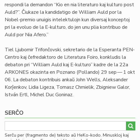
respondi la demandon “Kio en nia literaturo kaj kulturo post
Auld?”. Ĉiukaze la kandidatigo de William Auld por la
Nobel-premio unuigis intelektulojn kun diversaj konceptoj
pri la evoluo de la E-kulturo, do jen unu plia kontribuo de
Auld por Nia Afero.”
Tiel Ljubomir Trifonĉovski, sekretario de la Esperanta PEN-
Centro kaj ĉefredaktoro de Literatura Foiro, konkludis la
debaton pri “William Auld kaj E-kulturo” kadre de la 22a
ARKONES okazinta en Poznano (Pollando) 29 sep — 1 okt
06. La debaton kontribuis ankaŭ John Wells, Aleksander
Korĵenkov, Lidia Ligeza, Tomasz Chmielik, Zbigniew Galor,
István Ertl, Michel Duc Goninaz.
SERĈO
Serĉu per (fragmento de) teksto aŭ HeKo-kodo. Minuskloj kaj