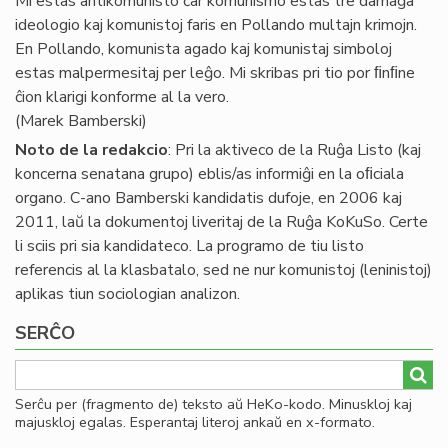
Mi estas antikomunisto ĉar komunismo estas tre damaĝa
ideologio kaj komunistoj faris en Pollando multajn krimojn.
En Pollando, komunista agado kaj komunistaj simboloj
estas malpermesitaj per leĝo. Mi skribas pri tio por ﬁnﬁne
ĉion klarigi konforme al la vero.
(Marek Bamberski)
Noto de la redakcio
: Pri la aktiveco de la Ruĝa Listo (kaj
koncerna senatana grupo) eblis/as informiĝi en la oﬁciala
organo. C-ano Bamberski kandidatis dufoje, en 2006 kaj
2011, laŭ la dokumentoj liveritaj de la Ruĝa KoKuSo. Certe
li sciis pri sia kandidateco. La programo de tiu listo
referencis al la klasbatalo, sed ne nur komunistoj (leninistoj)
aplikas tiun sociologian analizon.
SERĈO
Serĉu per (fragmento de) teksto aŭ HeKo-kodo. Minuskloj kaj
majuskloj egalas. Esperantaj literoj ankaŭ en x-formato.