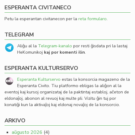
ESPERANTA CIVITANECO
Petu la esperantan civitanecon per la
reta formularo
.
TELEGRAM
Aliĝu al la
Telegram-kanalo
por resti ĝisdata pri la lastaj
HeKomunikoj
kaj por komenti ilin
.
ESPERANTA KULTURSERVO
Esperanta Kulturservo
estas la konsorcia magazeno de la
Esperanta Civito. Tiu platformo ebligas la aliĝon al la
eventoj kaj kursoj organizataj de la paktintaj establoj, aĉeton de
eldonaĵoj, abonon al revuoj kaj multe pli. Vizitu ĝin tuj por
konatiĝi kun la aktivaĵoj kaj eldonaj novaĵoj de la konsorcio.
ARKIVO
aŭgusto 2026
(4)