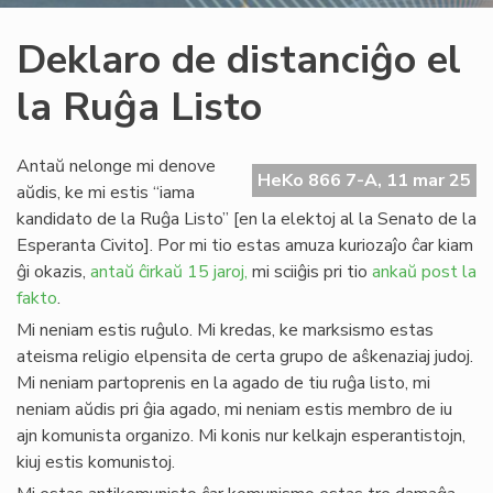
Deklaro de distanciĝo el
la Ruĝa Listo
Antaŭ nelonge mi denove
HeKo 866 7-A, 11 mar 25
aŭdis, ke mi estis “iama
kandidato de la Ruĝa Listo” [en la elektoj al la Senato de la
Esperanta Civito]. Por mi tio estas amuza kuriozaĵo ĉar kiam
ĝi okazis,
antaŭ ĉirkaŭ 15 jaroj,
mi sciiĝis pri tio
ankaŭ post la
fakto
.
Mi neniam estis ruĝulo. Mi kredas, ke marksismo estas
ateisma religio elpensita de certa grupo de aŝkenaziaj judoj.
Mi neniam partoprenis en la agado de tiu ruĝa listo, mi
neniam aŭdis pri ĝia agado, mi neniam estis membro de iu
ajn komunista organizo. Mi konis nur kelkajn esperantistojn,
kiuj estis komunistoj.