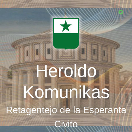
Skip
to
main
content
Heroldo
Komunikas
Retagentejo de la Esperanta
Civito