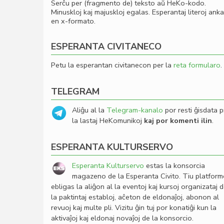
Serĉu per (fragmento de) teksto aŭ HeKo-kodo.
Minuskloj kaj majuskloj egalas. Esperantaj literoj ank
en x-formato.
ESPERANTA CIVITANECO
Petu la esperantan civitanecon per la
reta formularo
.
TELEGRAM
Aliĝu al la
Telegram-kanalo
por resti ĝisdata p
la lastaj HeKomunikoj
kaj por komenti ilin
.
ESPERANTA KULTURSERVO
Esperanta Kulturservo
estas la konsorcia
magazeno de la Esperanta Civito. Tiu platfor
ebligas la aliĝon al la eventoj kaj kursoj organizataj 
la paktintaj establoj, aĉeton de eldonaĵoj, abonon al
revuoj kaj multe pli. Vizitu ĝin tuj por konatiĝi kun la
aktivaĵoj kaj eldonaj novaĵoj de la konsorcio.