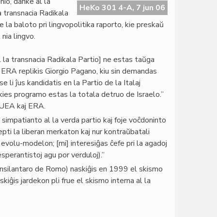
io, danke al la
HeKo 301 4-A, 7 jun 06
ia transnacia Radikala
la baloto pri lingvopolitika raporto, kie preskaŭ
nia lingvo.
 la transnacia Radikala Partio] ne estas taŭga
e ERA replikis Giorgio Pagano, kiu sin demandas
li ĵus kandidatis en la Partio de la Italaj
kies programo estas la totala detruo de Israelo.”
r UEA kaj ERA.
simpatianto al la verda partio kaj foje voĉdoninto
cepti la liberan merkaton kaj nur kontraŭbatali
a evolu-modelon; [mi] interesiĝas ĉefe pri la agadoj
sperantistoj agu por verduloj).”
 konsilantaro de Romo) naskiĝis en 1999 el skismo
kiĝis jardekon pli frue el skismo interna al la