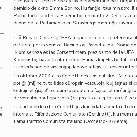
S-ro Marco Cappato ree estas parlamentano de Eŭropa Un
aŭ
demisio de s-ino Emma Bonino, kiu fariĝis itala ministro. Il
Partio forte subtenis esperanton en marto 2004, okaze de 
duono de la Parlamento en Strasburgo montriĝis favora al 
Laŭ Renato Corsetti, “ERA [esperanto-asocio referenca al
partnero por io serioza. Bonino kaj Pannella jes.” Nome d
“kiom serioza estas Corsetti mem, prezidanto de la UEA, se 
Komunistoj, havanta rilatojn kun Hamas kaj Hezbollah, en 
La interŝanĝo de sinceraĵoj denove altigis la tension inte
ri
En oktobro 2004 d-ro Corsetti deklaris publike: “Mi estas 
por ĝi; [mi] ne tute ﬁdas eŭropajn verdulojn, kiuj ŝajnas ak
kelkajn el ĝiaj eﬁkoj, dum la problemo ŝajnas al mi ŝanĝi l
de verduloj por Esperanto (kaj pro tio akceptas ankaŭ ke e
La partio en kiu d-ro Corsetti ĵus kandidatis (por la urba
mo
interna al Rifondazione Comunista (Bertinotti), kiu mem nas
de
tiama Partito Comunista Italiano (Occhetto-D’Alema).