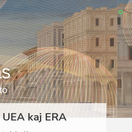
as
to
r UEA kaj ERA