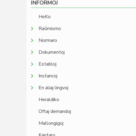
INFORMOJ
HeKo
Raŭmismo
Normaro
Dokumentoj
Establoj
Instancoj
En aliaj lingvoj
Heraldiko
Oftaj demandoj
Mallongigoj
Kantaro