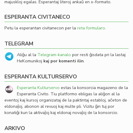
majuskloj egalas. Esperantaj literoj ankaŭ en x-formato.
ESPERANTA CIVITANECO
Petu la esperantan civitanecon per la
reta formularo
.
TELEGRAM
Aliĝu al la
Telegram-kanalo
por resti ĝisdata pri la lastaj
HeKomunikoj
kaj por komenti ilin
.
ESPERANTA KULTURSERVO
Esperanta Kulturservo
estas la konsorcia magazeno de la
Esperanta Civito. Tiu platformo ebligas la aliĝon al la
eventoj kaj kursoj organizataj de la paktintaj establoj, aĉeton de
eldonaĵoj, abonon al revuoj kaj multe pli. Vizitu ĝin tuj por
konatiĝi kun la aktivaĵoj kaj eldonaj novaĵoj de la konsorcio.
ARKIVO