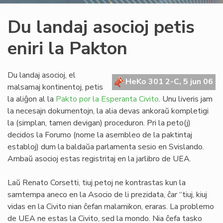
Du landaj asocioj petis
eniri la Pakton
Du landaj asocioj, el
HeKo 301 2-C, 5 jun 06
malsamaj kontinentoj, petis
la aliĝon al la
Pakto por la Esperanta Civito
. Unu liveris jam
la necesajn dokumentojn, la alia devas ankoraŭ kompletigi
la (simplan, tamen devigan) proceduron. Pri la peto(j)
decidos la Forumo (nome la asembleo de la paktintaj
establoj) dum la baldaŭa parlamenta sesio en Svislando.
Ambaŭ asocioj estas registritaj en la jarlibro de UEA.
Laŭ Renato Corsetti, tiuj petoj ne kontrastas kun la
samtempa aneco en la Asocio de li prezidata, ĉar “tiuj, kiuj
vidas en la Civito nian ĉefan malamikon, eraras. La problemo
de UEA ne estas la Civito, sed la mondo. Nia ĉefa tasko