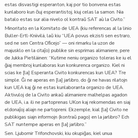
estas disvastigi esperanton, kaj por tio bonvena estas
kunlaboro kun ĉiuj esperantistoj, kiuj celas la samon. Nia
batalo estas sur alia nivelo ol kontraŭ SAT aù la Civito.”
Minoritato en la Komitato de UEA (kiu referencas al la linio
Buller-Ertl-Kniivilä, laŭ kiu “UEA povus ekzisti sen estraro,
sed ne sen Centra Oﬁcejo” — oni rimarku la uzon de
majusklo en la citaĵo) publike sin esprimas alimaniere, pere
de Jukka Pietiläinen: “Kutime neniu organizo toleras ke iu el
ĝiaj membroj kunlaboras kun konkurenca organizo. Kiel ni
scias ke [la] Esperanta Civito konkurencas kun UEA? Tre
simple. Ĝi ne aperas en [la] jarlibro, do ĝi ne havas rilatojn
kun UEA kaj ĝi ne estas kunlaboranta organizo de UEA.
Aktivuloj de la Civito ankaŭ alimaniere malhelpas agadon
de UEA, i.a. ili ne partoprenas UKon kaj rekomendas en siaj
eldonaĵoj aliajn ne partopreni. Ekzemple, kial [la] Civito ne
publikigas siajn informojn (kontraŭ pago) en la jarlibro? Ech
SAT nuntempe aperas en [la] jarlibro.”
Sen. Ljubomir Trifonchovski, kiu okupiĝas, kiel unua