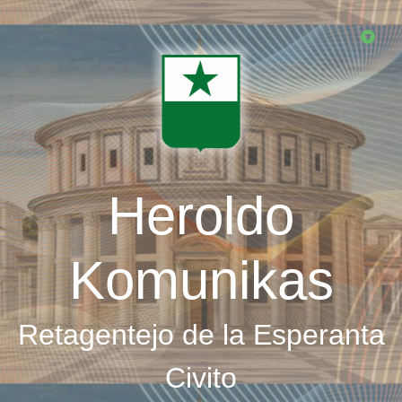
Skip
to
main
content
Heroldo
Komunikas
Retagentejo de la Esperanta
Civito