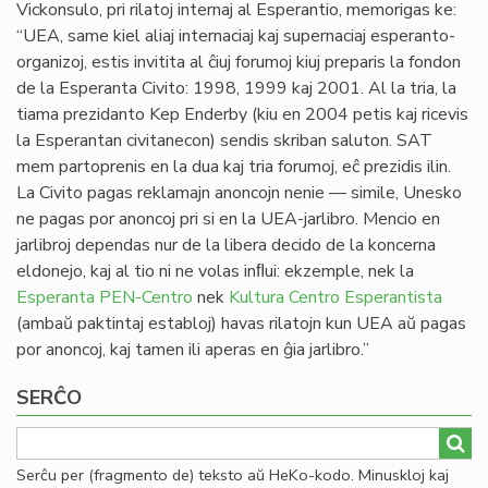
Vickonsulo, pri rilatoj internaj al Esperantio, memorigas ke:
“UEA, same kiel aliaj internaciaj kaj supernaciaj esperanto-
organizoj, estis invitita al ĉiuj forumoj kiuj preparis la fondon
de la Esperanta Civito: 1998, 1999 kaj 2001. Al la tria, la
tiama prezidanto Kep Enderby (kiu en 2004 petis kaj ricevis
la Esperantan civitanecon) sendis skriban saluton. SAT
mem partoprenis en la dua kaj tria forumoj, eĉ prezidis ilin.
La Civito pagas reklamajn anoncojn nenie — simile, Unesko
ne pagas por anoncoj pri si en la UEA-jarlibro. Mencio en
jarlibroj dependas nur de la libera decido de la koncerna
eldonejo, kaj al tio ni ne volas inﬂui: ekzemple, nek la
Esperanta PEN-Centro
nek
Kultura Centro Esperantista
(ambaŭ paktintaj establoj) havas rilatojn kun UEA aŭ pagas
por anoncoj, kaj tamen ili aperas en ĝia jarlibro.”
SERĈO
Serĉu per (fragmento de) teksto aŭ HeKo-kodo. Minuskloj kaj