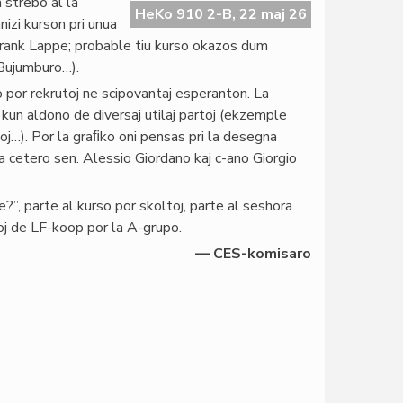
 strebo al la
HeKo 910 2-B, 22 maj 26
izi kurson pri unua
 Frank Lappe; probable tiu kurso okazos dum
 Bujumburo…).
 por rekrutoj ne scipovantaj esperanton. La
, kun aldono de diversaj utilaj partoj (ekzemple
oj…). Por la graﬁko oni pensas pri la desegna
 cetero sen. Alessio Giordano kaj c-ano Giorgio
e?”, parte al kurso por skoltoj, parte al seshora
j de LF-koop por la A-grupo.
— CES-komisaro