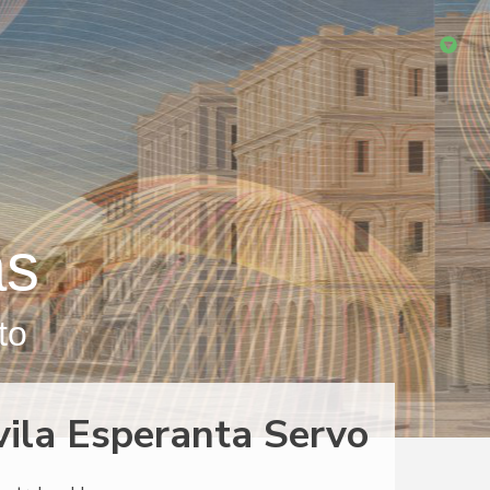
as
to
ivila Esperanta Servo