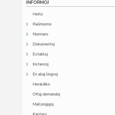
INFORMOJ
HeKo
Raŭmismo
Normaro
Dokumentoj
Establoj
Instancoj
En aliaj lingvoj
Heraldiko
Oftaj demandoj
Mallongigoj
Kantaro