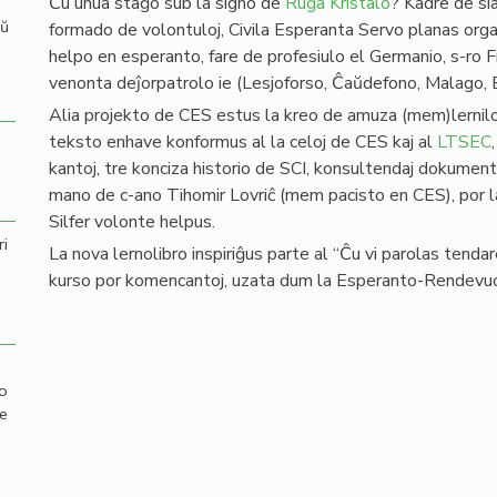
Ĉu unua staĝo sub la signo de
Ruĝa Kristalo
? Kadre de sia
aŭ
formado de volontuloj, Civila Esperanta Servo planas organ
helpo en esperanto, fare de profesiulo el Germanio, s-ro
venonta deĵorpatrolo ie (Lesjoforso, Ĉaŭdefono, Malago,
Alia projekto de CES estus la kreo de amuza (mem)lernilo
teksto enhave konformus al la celoj de CES kaj al
LTSEC
kantoj, tre konciza historio de SCI, konsultendaj dokument
mano de c-ano Tihomir Lovriĉ (mem pacisto en CES), por la
Silfer volonte helpus.
ri
La nova lernolibro inspiriĝus parte al “Ĉu vi parolas tendar
kurso por komencantoj, uzata dum la Esperanto-Rendevuo
mo
de