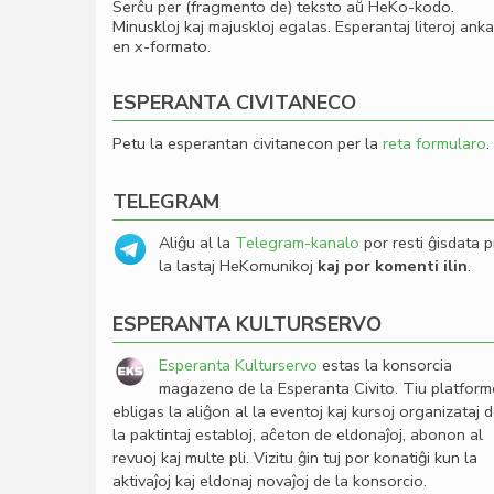
Serĉu per (fragmento de) teksto aŭ HeKo-kodo.
Minuskloj kaj majuskloj egalas. Esperantaj literoj ank
en x-formato.
ESPERANTA CIVITANECO
Petu la esperantan civitanecon per la
reta formularo
.
TELEGRAM
Aliĝu al la
Telegram-kanalo
por resti ĝisdata p
la lastaj HeKomunikoj
kaj por komenti ilin
.
ESPERANTA KULTURSERVO
Esperanta Kulturservo
estas la konsorcia
magazeno de la Esperanta Civito. Tiu platfor
ebligas la aliĝon al la eventoj kaj kursoj organizataj 
la paktintaj establoj, aĉeton de eldonaĵoj, abonon al
revuoj kaj multe pli. Vizitu ĝin tuj por konatiĝi kun la
aktivaĵoj kaj eldonaj novaĵoj de la konsorcio.