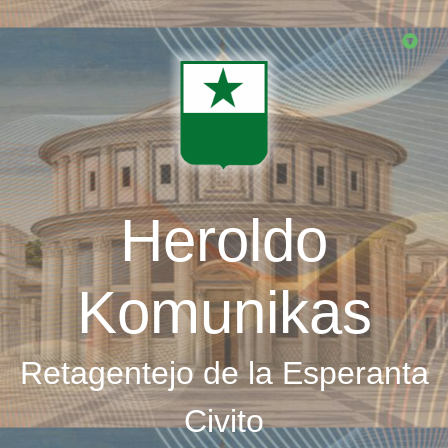
Skip
to
main
content
Heroldo
Komunikas
Retagentejo de la Esperanta
Civito