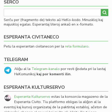
SERĈO
Serĉu per (fragmento de) teksto aŭ HeKo-kodo. Minuskloj kaj
majuskloj egalas. Esperantaj literoj ankaŭ en x-formato.
ESPERANTA CIVITANECO
Petu la esperantan civitanecon per la
reta formularo
.
TELEGRAM
Aliĝu al la
Telegram-kanalo
por resti ĝisdata pri la lastaj
HeKomunikoj
kaj por komenti ilin
.
ESPERANTA KULTURSERVO
Esperanta Kulturservo
estas la konsorcia magazeno de la
Esperanta Civito. Tiu platformo ebligas la aliĝon al la
eventoj kaj kursoj organizataj de la paktintaj establoj, aĉeton de