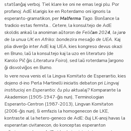
statŝanĝaj verboj. Tiel klare ke oni ne emas legi plu. Por
profanoj: AdE klarigis ke en Roterdamo oni ignoris la
esperanto-gramatikon, per
Malferma
Tago
. Bonŝance la
tradicio estas fermita… Cetere, la konsultejo de AdE
skoldis ankaŭ la anoniman aŭtoron de
Feliĉ
an
202
4
, la jar
o
de la unua UK en Afriko: bondezira mesaĝo de UEA.
Kaj
plia diverĝo inter AdE kaj UEA, kies kongreso devus okazi
en Bruno, laŭ la konsultejo kaj la uzo en literaturo (de
Karolo Piĉ ĝis
Literatura Foiro
), sed laŭ roterdama ĵargono
ĝi disvolviĝos en Burno.
Io vere nova venis el la Lingva Komitato de Esperantio, kies
dojeno d-ino Perla Martinelli iniciatis debaton pri
Lingvaj
institucioj en Esperantio: ĉu plu aktualaj?
Komparante la
Akademion (1905-1947-ĝis nun), Terminologian
Esperanto-Centron (1987-2013), Lingvan Komitaton
(2006-ĝis nun), ŝi emfazis la homogenecon de LKE,
kontraste al la hetero-geneco de AdE: ĉiuj LK-anoj havas la
esperantan civitanecon, do konceptas esperanton