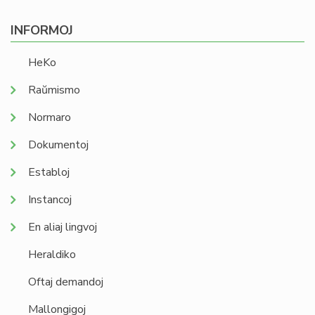
INFORMOJ
HeKo
Raŭmismo
Normaro
Dokumentoj
Establoj
Instancoj
En aliaj lingvoj
Heraldiko
Oftaj demandoj
Mallongigoj