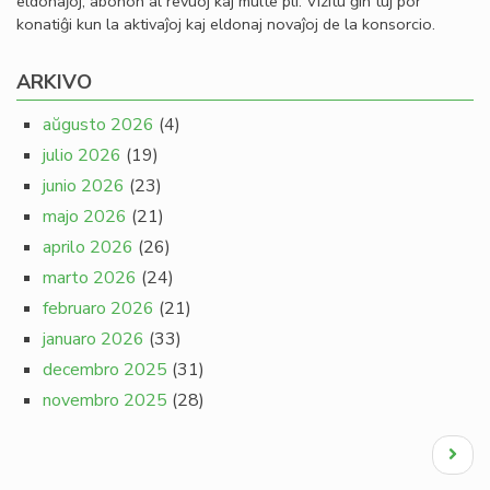
eldonaĵoj, abonon al revuoj kaj multe pli. Vizitu ĝin tuj por
konatiĝi kun la aktivaĵoj kaj eldonaj novaĵoj de la konsorcio.
ARKIVO
aŭgusto 2026
(4)
julio 2026
(19)
junio 2026
(23)
majo 2026
(21)
aprilo 2026
(26)
marto 2026
(24)
februaro 2026
(21)
januaro 2026
(33)
decembro 2025
(31)
novembro 2025
(28)
Pagination
Next
page