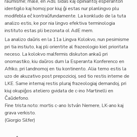
raŭmisme; male, en AdE sidas kaj opiniantoj esperanton
identigilo kaj homoj por kiuj ĝi estas nur planlingvo plu
modifebla eĉ kontraŭfundamente. La konkludo de la tuta
analizo estis, ke por nia lingvo efektiva terminologia
instituto estas pli bezonata ol AdE mem.
La analizo daŭris en la 11a Lingva Kolokvo, nun pesimisme
pri tia instiuto, kaj pli orientite al frazeologio kiel prioritata
neceso. La kolokvo malfermis diskuton ankaŭ pri
onomastiko, kiu daŭros dum la Esperanta Konferenco en
Afriko, pri landnomoj en tiu kontinento. Alia temo estis la
uzo de akuzativo post prepozicioj, sed tio restis interne de
LKE. Same internaj restis pluraj frazeologiaj demandoj, pri
kiuj okupiĝos ateliero gvidata de c-ino Martinelli en
Ĉaŭdefono.
Fine trista noto: mortis c-ano István Nemere, LK-ano kaj
grava verkisto.
(Giorgio Silfer)