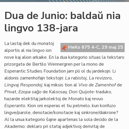
Dua de Junio: baldaŭ nia
lingvo 138-jara
La lastaj dek du monatoj
HeKo 875 4-C, 29 maj 25
alportis al nia lingvo ion
nove kaj alion arkaike. En la dua kategorio situas la tekstaro
prizorgata de Bertilo Wennergren per la mono de
Esperantic Studies Foundation jam pli ol du jardekojn. Li
aldonis zamenhofajn tekstojn:
La rabistoj, La revizoro,
Lingvaj Respondoj
; kaj miksis tion al
Vivo de Zamenhof
de
Privat,
Ezopa saĝo
de Kalocsay,
Don Quijote
-traduko,
hazarde elektitaj jarkolektoj de
Monato
kaj revuo
Esperanto
. Kion oni esperas el tiu pelmelo, kun konfuzo
lingve/parole, denotacie/konotacie kaj sinkrone/diakrone?
Al la unua kategorio ŝajne apartenas la sola decido de la
Akademio: deklaro pri stataj adjektivoj derivitaj de