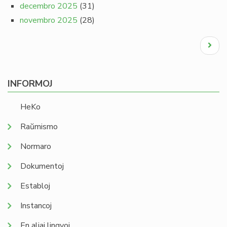
decembro 2025
(31)
novembro 2025
(28)
Pagination
Next
page
INFORMOJ
HeKo
Raŭmismo
Normaro
Dokumentoj
Establoj
Instancoj
En aliaj lingvoj