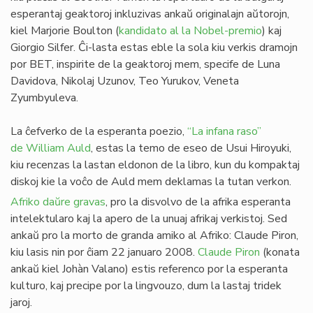
esperantaj geaktoroj inkluzivas ankaŭ originalajn aŭtorojn,
kiel Marjorie Boulton (
kandidato al la Nobel-premio
) kaj
Giorgio Silfer. Ĉi-lasta estas eble la sola kiu verkis dramojn
por BET, inspirite de la geaktoroj mem, specife de Luna
Davidova, Nikolaj Uzunov, Teo Yurukov, Veneta
Zyumbyuleva.
La ĉefverko de la esperanta poezio,
“La infana raso”
de William Auld
, estas la temo de eseo de Usui Hiroyuki,
kiu recenzas la lastan eldonon de la libro, kun du kompaktaj
diskoj kie la voĉo de Auld mem deklamas la tutan verkon.
Afriko daŭre gravas
, pro la disvolvo de la afrika esperanta
intelektularo kaj la apero de la unuaj afrikaj verkistoj. Sed
ankaŭ pro la morto de granda amiko al Afriko: Claude Piron,
kiu lasis nin por ĉiam 22 januaro 2008.
Claude Piron
(konata
ankaŭ kiel Johàn Valano) estis referenco por la esperanta
kulturo, kaj precipe por la lingvouzo, dum la lastaj tridek
jaroj.