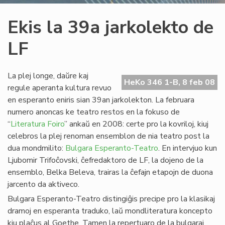
Ekis la 39a jarkolekto de
LF
La plej longe, daŭre kaj
HeKo 346 1-B, 8 feb 08
regule aperanta kultura revuo
en esperanto eniris sian 39an jarkolekton. La februara
numero anoncas ke teatro restos en la fokuso de
“
Literatura Foiro
” ankaŭ en 2008: certe pro la kovriloj, kiuj
celebros la plej renoman ensemblon de nia teatro post la
dua mondmilito:
Bulgara Esperanto-Teatro
. En intervjuo kun
Ljubomir Trifoĉovski, ĉefredaktoro de LF, la dojeno de la
ensemblo, Belka Beleva, trairas la ĉefajn etapojn de duona
jarcento da aktiveco.
Bulgara Esperanto-Teatro distingiĝis precipe pro la klasikaj
dramoj en esperanta traduko, laŭ mondliteratura koncepto
kiu plaĉus al Goethe. Tamen la repertuaro de la bulgaraj