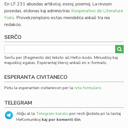
En LF 231 abundas artikoloj, eseoj, poemoj. La revuon
posedas, eldonas kaj administras
Kooperativo de Literatura
Foiro
. Provekzemplero estas mendebla ankaŭ tra nia
redakcio.
SERĈO
Serĉu per (fragmento de) teksto aŭ HeKo-kodo. Minuskloj kaj
majuskloj egalas. Esperantaj literoj ankaŭ en x-formato.
ESPERANTA CIVITANECO
Petu la esperantan civitanecon per la
reta formularo
.
TELEGRAM
Aliĝu al la
Telegram-kanalo
por resti ĝisdata pri la lastaj
HeKomunikoj
kaj por komenti ilin
.