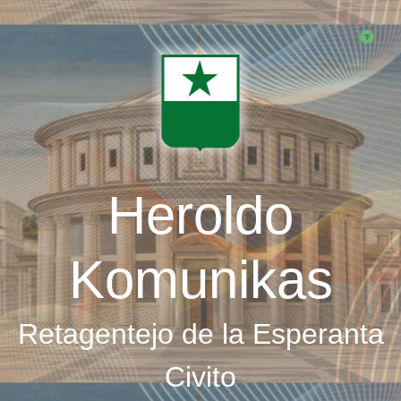
Skip
to
main
content
Heroldo
Komunikas
Retagentejo de la Esperanta
Civito