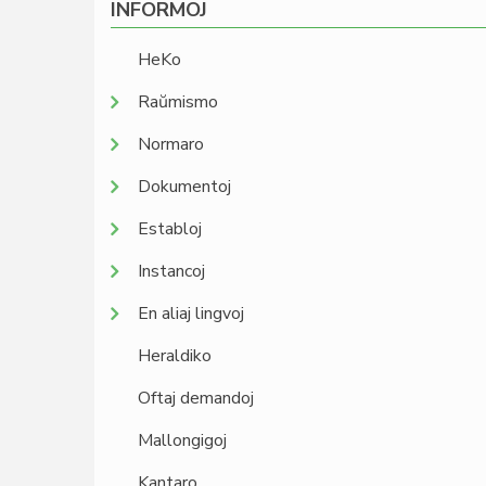
INFORMOJ
HeKo
Raŭmismo
Normaro
Dokumentoj
Establoj
Instancoj
En aliaj lingvoj
Heraldiko
Oftaj demandoj
Mallongigoj
Kantaro