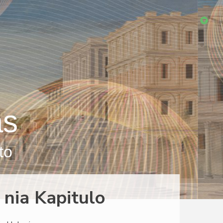
as
to
 nia Kapitulo