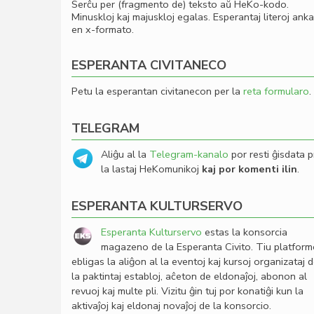
Serĉu per (fragmento de) teksto aŭ HeKo-kodo.
Minuskloj kaj majuskloj egalas. Esperantaj literoj ank
en x-formato.
ESPERANTA CIVITANECO
Petu la esperantan civitanecon per la
reta formularo
.
TELEGRAM
Aliĝu al la
Telegram-kanalo
por resti ĝisdata p
la lastaj HeKomunikoj
kaj por komenti ilin
.
ESPERANTA KULTURSERVO
Esperanta Kulturservo
estas la konsorcia
magazeno de la Esperanta Civito. Tiu platfor
ebligas la aliĝon al la eventoj kaj kursoj organizataj 
la paktintaj establoj, aĉeton de eldonaĵoj, abonon al
revuoj kaj multe pli. Vizitu ĝin tuj por konatiĝi kun la
aktivaĵoj kaj eldonaj novaĵoj de la konsorcio.