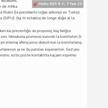
 eklaboris,
HeKo 805 8-C, 7 feb 23
n de Afrika
a Klubo (la prezidanto loĝas ankoraŭ en Turkio)
(SIPU): ĉiuj tri establoj de longe aliĝis al la
um kiu prezentiĝis du proponoj, kiuj fariĝos
al sen. Nimubona promesis kunvoki la komitaton ĉi-
pri internaj aferoj povu diskuti kun la komitatanoj.
vitanecon: ja ne ĉiu parolas esperanton. Sed unu
orumo, estis poste kontaktita kaj jam esprimis