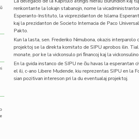
La delegacio de la Kapitulo atingis hieraŭ Burundion kaj tuj
aŭ
renkontante la lokajn stabanojn, nome la vicadministranto
Esperanto-Instituto, la vicprezidanton de Islama Esperant
kaj la prezidanton de Societo Internacia de Paco Universala 
Pakto.
Kun la lasta, sen. Frederiko Nimubona, okazis interparolo d
projektoj se la direkta komitato de SIPU aprobos ilin. Ti
monate, por ke la vickonsulo pri ﬁnancoj kaj la vickonsulino 
En la gvida instanco de SIPU ne ĉiu havas la esperantan ci
ri
el ili, c-ano Libere Mudende, kiu reprezentas SIPU en la F
sian pozitivan intereson pri la du eventualaj projektoj.
mo
de