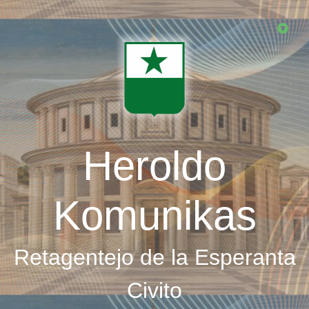
Skip
to
main
content
Heroldo
Komunikas
Retagentejo de la Esperanta
Civito