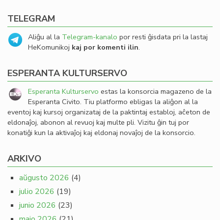
TELEGRAM
Aliĝu al la
Telegram-kanalo
por resti ĝisdata pri la lastaj
HeKomunikoj
kaj por komenti ilin
.
ESPERANTA KULTURSERVO
Esperanta Kulturservo
estas la konsorcia magazeno de la
Esperanta Civito. Tiu platformo ebligas la aliĝon al la
eventoj kaj kursoj organizataj de la paktintaj establoj, aĉeton de
eldonaĵoj, abonon al revuoj kaj multe pli. Vizitu ĝin tuj por
konatiĝi kun la aktivaĵoj kaj eldonaj novaĵoj de la konsorcio.
ARKIVO
aŭgusto 2026
(4)
julio 2026
(19)
junio 2026
(23)
majo 2026
(21)