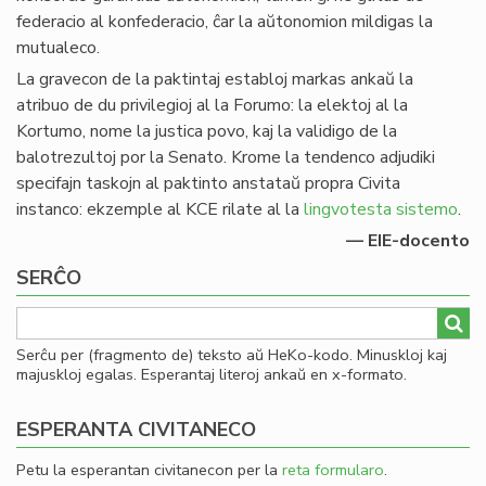
federacio al konfederacio, ĉar la aŭtonomion mildigas la
mutualeco.
La gravecon de la paktintaj establoj markas ankaŭ la
atribuo de du privilegioj al la Forumo: la elektoj al la
Kortumo, nome la justica povo, kaj la validigo de la
balotrezultoj por la Senato. Krome la tendenco adjudiki
specifajn taskojn al paktinto anstataŭ propra Civita
instanco: ekzemple al KCE rilate al la
lingvotesta sistemo
.
— EIE-docento
SERĈO
Serĉu per (fragmento de) teksto aŭ HeKo-kodo. Minuskloj kaj
majuskloj egalas. Esperantaj literoj ankaŭ en x-formato.
ESPERANTA CIVITANECO
Petu la esperantan civitanecon per la
reta formularo
.