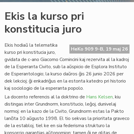
Ekis la kurso pri
konstitucia juro
Ekis hodiaŭ la telematika
HeKo 909 9-B, 19 maj 26
kurso pri konstitucia juro,
gvidata de c-ano Giacomo Comincini kaj rezervita al la kadroj
de la Esperanta Civito, sub la aŭspicio de Esplora Instituto
de Esperantologio; la kurso daŭros ĝis 26 junio 2026 per
dek lekcioj; ĝi enkadriĝus en la estonta katedro pri historio
kaj sociologio de la esperanta popolo.
La docento referencis al la doktrino de
Hans Kelsen
, kiu
distingas inter Grundnorm, konstitucio, leĝoj, dunivelaj
normoj: en la kazo de la Civito, Grundnorm estas la Pakto
lanĉita 10 aŭgusto 1998. El tio sekvas la prioritata graveco
de la establoj, tiel ke en sia federisma strukturo la
konsorcio garantias aŭtonomion; tamen ĝi ne glitas de