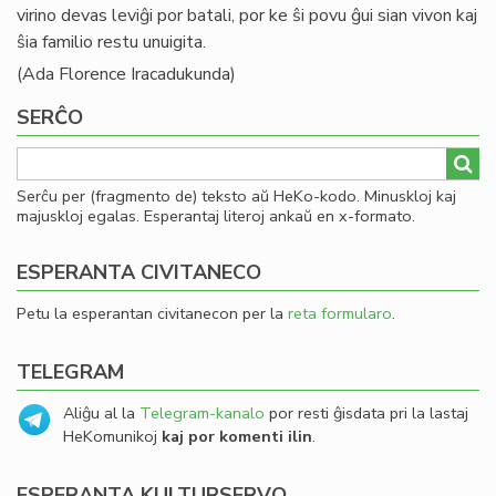
virino devas leviĝi por batali, por ke ŝi povu ĝui sian vivon kaj
ŝia familio restu unuigita.
(Ada Florence Iracadukunda)
SERĈO
Serĉu per (fragmento de) teksto aŭ HeKo-kodo. Minuskloj kaj
majuskloj egalas. Esperantaj literoj ankaŭ en x-formato.
ESPERANTA CIVITANECO
Petu la esperantan civitanecon per la
reta formularo
.
TELEGRAM
Aliĝu al la
Telegram-kanalo
por resti ĝisdata pri la lastaj
HeKomunikoj
kaj por komenti ilin
.
ESPERANTA KULTURSERVO