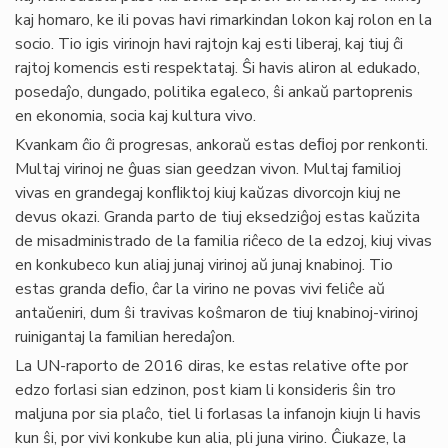
kaj homaro, ke ili povas havi rimarkindan lokon kaj rolon en la
socio. Tio igis virinojn havi rajtojn kaj esti liberaj, kaj tiuj ĉi
rajtoj komencis esti respektataj. Ŝi havis aliron al edukado,
posedaĵo, dungado, politika egaleco, ŝi ankaŭ partoprenis
en ekonomia, socia kaj kultura vivo.
Kvankam ĉio ĉi progresas, ankoraŭ estas deﬁoj por renkonti.
Multaj virinoj ne ĝuas sian geedzan vivon. Multaj familioj
vivas en grandegaj konﬂiktoj kiuj kaŭzas divorcojn kiuj ne
devus okazi. Granda parto de tiuj eksedziĝoj estas kaŭzita
de misadministrado de la familia riĉeco de la edzoj, kiuj vivas
en konkubeco kun aliaj junaj virinoj aŭ junaj knabinoj. Tio
estas granda deﬁo, ĉar la virino ne povas vivi feliĉe aŭ
antaŭeniri, dum ŝi travivas koŝmaron de tiuj knabinoj-virinoj
ruinigantaj la familian heredaĵon.
La UN-raporto de 2016 diras, ke estas relative ofte por
edzo forlasi sian edzinon, post kiam li konsideris ŝin tro
maljuna por sia plaĉo, tiel li forlasas la infanojn kiujn li havis
kun ŝi, por vivi konkube kun alia, pli juna virino. Ĉiukaze, la