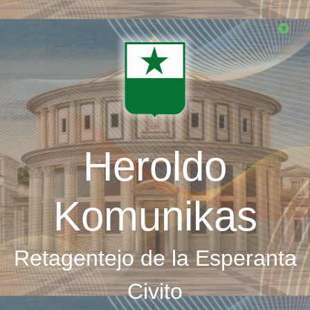
Skip
to
main
content
Heroldo
Komunikas
Retagentejo de la Esperanta
Civito