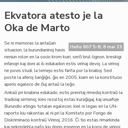
Ekvatora atesto je la
Oka de Marto
Se ni memoras la antaŭan
HeKo 807 5-B, 8 mar 23
situacion, la burundianinoj havis
neniun rolon en la socio krom kuiri, serĉi brul-lignon, kreskigi
infanojn kaj doni al ili edukadon estis virinaj devoj. La virinoj
ne povis studi, la lernejo estis farita por la knaboj. Sed
poste la aferoj ŝanĝiĝis, ĝis en 2005, kiam en la konstitucio
aperis egaleco de ĉiuj antaŭ la leĝo.
Ankaŭ pri knabina edukado, estis prenitaj rimedoj kontraŭ la
tradiciaj sintenoj, kies rezultoj estas kuraĝigaj, kaj unuafoje
Burundio atingis totalan egalecon, kiel ni legas en la UN-
raporto kiu rakontas al ni pri la Komitato por Forigo de
Diskriminacio kontraŭ Virinoj, 2016. Ĉi tio estas rimarkinda
kaj nekredebla paŝo kiu donis esperon en la koroj de virinoj