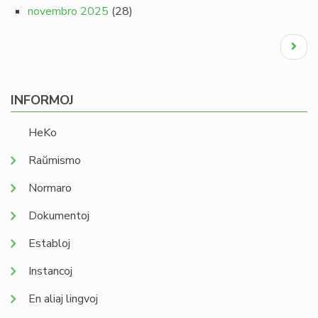
novembro 2025
(28)
Pagination
Next
page
INFORMOJ
HeKo
Raŭmismo
Normaro
Dokumentoj
Establoj
Instancoj
En aliaj lingvoj