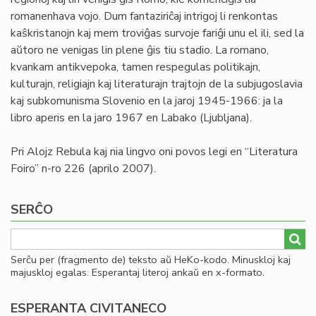
romanenhava vojo. Dum fantaziriĉaj intrigoj li renkontas
kaŝkristanojn kaj mem troviĝas survoje fariĝi unu el ili, sed la
aŭtoro ne venigas lin plene ĝis tiu stadio. La romano,
kvankam antikvepoka, tamen respegulas politikajn,
kulturajn, religiajn kaj literaturajn trajtojn de la subjugoslavia
kaj subkomunisma Slovenio en la jaroj 1945-1966: ja la
libro aperis en la jaro 1967 en Labako (Ljubljana).
Pri Alojz Rebula kaj nia lingvo oni povos legi en “Literatura
Foiro” n-ro 226 (aprilo 2007).
SERĈO
Serĉu per (fragmento de) teksto aŭ HeKo-kodo. Minuskloj kaj
majuskloj egalas. Esperantaj literoj ankaŭ en x-formato.
ESPERANTA CIVITANECO