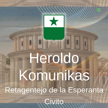
Skip
to
main
content
Heroldo
Komunikas
Retagentejo de la Esperanta
Civito