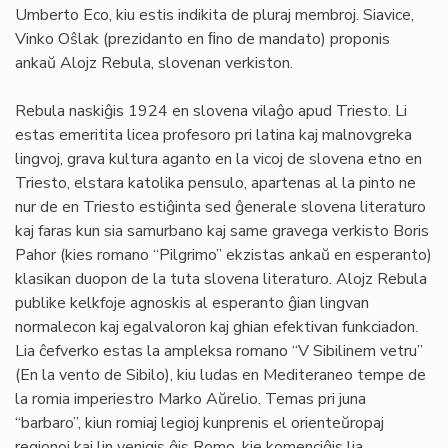
Umberto Eco, kiu estis indikita de pluraj membroj. Siavice,
Vinko Oŝlak (prezidanto en ﬁno de mandato) proponis
ankaŭ Alojz Rebula, slovenan verkiston.
Rebula naskiĝis 1924 en slovena vilaĝo apud Triesto. Li
estas emeritita licea profesoro pri latina kaj malnovgreka
lingvoj, grava kultura aganto en la vicoj de slovena etno en
Triesto, elstara katolika pensulo, apartenas al la pinto ne
nur de en Triesto estiĝinta sed ĝenerale slovena literaturo
kaj faras kun sia samurbano kaj same gravega verkisto Boris
Pahor (kies romano “Pilgrimo” ekzistas ankaŭ en esperanto)
klasikan duopon de la tuta slovena literaturo. Alojz Rebula
publike kelkfoje agnoskis al esperanto ĝian lingvan
normalecon kaj egalvaloron kaj ghian efektivan funkciadon.
Lia ĉefverko estas la ampleksa romano “V Sibilinem vetru”
(En la vento de Sibilo), kiu ludas en Mediteraneo tempe de
la romia imperiestro Marko Aŭrelio. Temas pri juna
“barbaro”, kiun romiaj legioj kunprenis el orienteŭropaj
regionoj kaj lin venigis ĝis Romo, kie komenciĝis lia