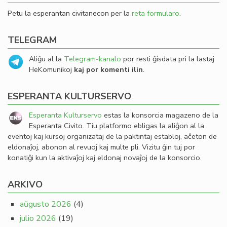
Petu la esperantan civitanecon per la
reta formularo
.
TELEGRAM
Aliĝu al la
Telegram-kanalo
por resti ĝisdata pri la lastaj
HeKomunikoj
kaj por komenti ilin
.
ESPERANTA KULTURSERVO
Esperanta Kulturservo
estas la konsorcia magazeno de la
Esperanta Civito. Tiu platformo ebligas la aliĝon al la
eventoj kaj kursoj organizataj de la paktintaj establoj, aĉeton de
eldonaĵoj, abonon al revuoj kaj multe pli. Vizitu ĝin tuj por
konatiĝi kun la aktivaĵoj kaj eldonaj novaĵoj de la konsorcio.
ARKIVO
aŭgusto 2026
(4)
julio 2026
(19)