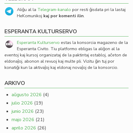
Aliĝu al la
Telegram-kanalo
por resti ĝisdata pri la lastaj
HeKomunikoj
kaj por komenti ilin
.
ESPERANTA KULTURSERVO
Esperanta Kulturservo
estas la konsorcia magazeno de la
Esperanta Civito. Tiu platformo ebligas la aliĝon al la
eventoj kaj kursoj organizataj de la paktintaj establoj, aĉeton de
eldonaĵoj, abonon al revuoj kaj multe pli. Vizitu ĝin tuj por
konatiĝi kun la aktivaĵoj kaj eldonaj novaĵoj de la konsorcio.
ARKIVO
aŭgusto 2026
(4)
julio 2026
(19)
junio 2026
(23)
majo 2026
(21)
aprilo 2026
(26)