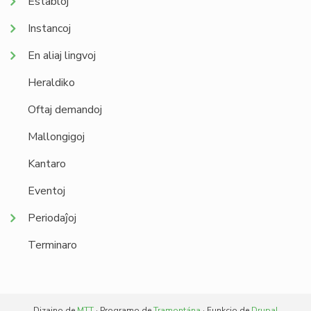
Establoj
Instancoj
En aliaj lingvoj
Heraldiko
Oftaj demandoj
Mallongigoj
Kantaro
Eventoj
Periodaĵoj
Terminaro
Dizajno de
MTT
· Programo de
Tramontána
· Funkcio de
Drupal