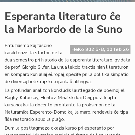
Esperanta literaturo ĉe
la Marbordo de la Suno
Entuziasmo kaj fascino
HeKo 902 5-B, 10 feb 26
karakterizis la starton de la
dua semestro pri historio de la esperanta literaturo, gvidata
de prof. Giorgio Silfer. La unua lekcio traktis nian literaturon
en komparo kun aliaj eŭropaj, specife pri la politika simpatio
de diversaj beletraj skoloj ankaŭ alilingvaj.
La profundan analizon konkludis laŭtlegado de poemoj el
Baghy, Kalocsay, Hohlov, Mihalski kaj Deij, post kiuj la
kursanoj kaj la docento, proﬁtante la proksimon de la
Naturamika Esperanto-Domo kaj la maro, rendevuis ĉe tipa
ﬁŝa restoracio apud la plaĝo.
Dum la posttagmezo okazis kurso pri esperanto por