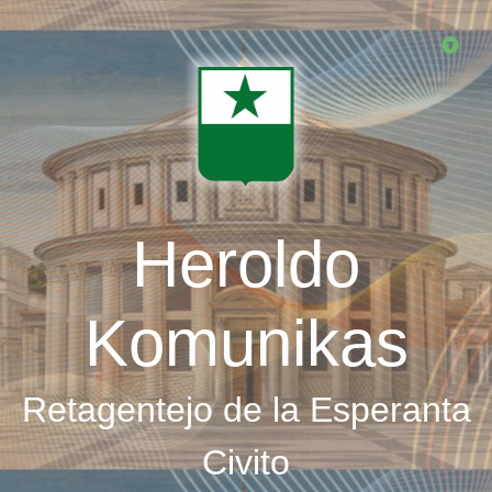
Skip
to
main
content
Heroldo
Komunikas
Retagentejo de la Esperanta
Civito