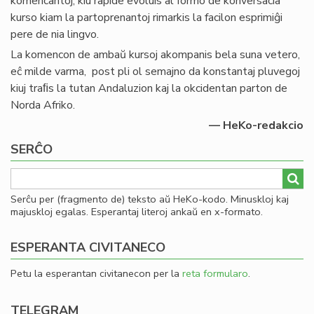
komencantoj, kiu rapide evoluis al formo de konversacia
kurso kiam la partoprenantoj rimarkis la facilon esprimiĝi
pere de nia lingvo.
La komencon de ambaŭ kursoj akompanis bela suna vetero,
eĉ milde varma, post pli ol semajno da konstantaj pluvegoj
kiuj traﬁs la tutan Andaluzion kaj la okcidentan parton de
Norda Afriko.
— HeKo-redakcio
SERĈO
Serĉu per (fragmento de) teksto aŭ HeKo-kodo. Minuskloj kaj
majuskloj egalas. Esperantaj literoj ankaŭ en x-formato.
ESPERANTA CIVITANECO
Petu la esperantan civitanecon per la
reta formularo
.
TELEGRAM