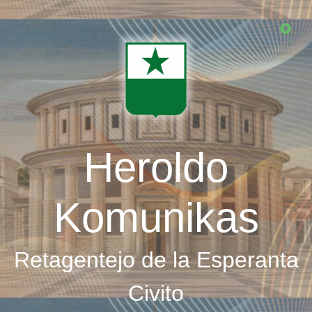
Skip
to
main
content
Heroldo
Komunikas
Retagentejo de la Esperanta
Civito