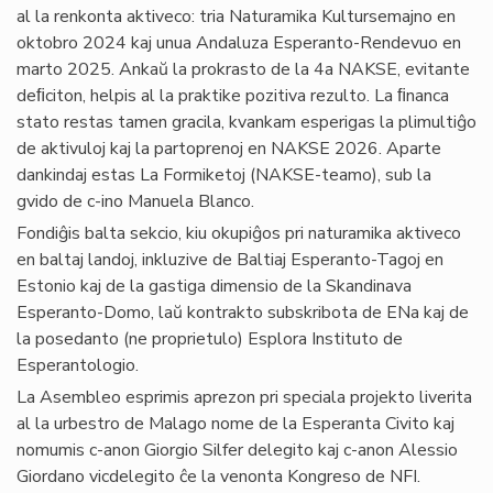
al la renkonta aktiveco: tria Naturamika Kultursemajno en
oktobro 2024 kaj unua Andaluza Esperanto-Rendevuo en
marto 2025. Ankaŭ la prokrasto de la 4a NAKSE, evitante
deﬁciton, helpis al la praktike pozitiva rezulto. La ﬁnanca
stato restas tamen gracila, kvankam esperigas la plimultiĝo
de aktivuloj kaj la partoprenoj en NAKSE 2026. Aparte
dankindaj estas La Formiketoj (NAKSE-teamo), sub la
gvido de c-ino Manuela Blanco.
Fondiĝis balta sekcio, kiu okupiĝos pri naturamika aktiveco
en baltaj landoj, inkluzive de Baltiaj Esperanto-Tagoj en
Estonio kaj de la gastiga dimensio de la Skandinava
Esperanto-Domo, laŭ kontrakto subskribota de ENa kaj de
la posedanto (ne proprietulo) Esplora Instituto de
Esperantologio.
La Asembleo esprimis aprezon pri speciala projekto liverita
al la urbestro de Malago nome de la Esperanta Civito kaj
nomumis c-anon Giorgio Silfer delegito kaj c-anon Alessio
Giordano vicdelegito ĉe la venonta Kongreso de NFI.