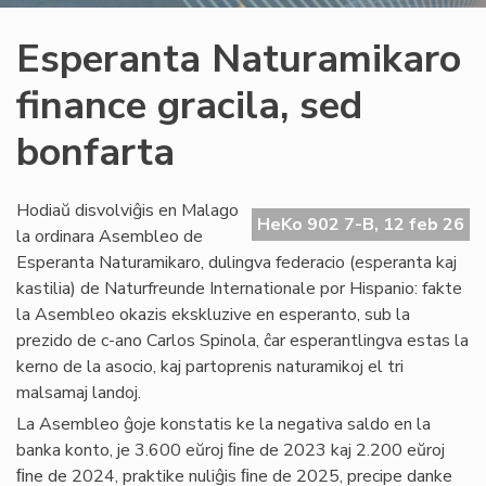
Esperanta Naturamikaro
finance gracila, sed
bonfarta
Hodiaŭ disvolviĝis en Malago
HeKo 902 7-B, 12 feb 26
la ordinara Asembleo de
Esperanta Naturamikaro, dulingva federacio (esperanta kaj
kastilia) de Naturfreunde Internationale por Hispanio: fakte
la Asembleo okazis ekskluzive en esperanto, sub la
prezido de c-ano Carlos Spinola, ĉar esperantlingva estas la
kerno de la asocio, kaj partoprenis naturamikoj el tri
malsamaj landoj.
La Asembleo ĝoje konstatis ke la negativa saldo en la
banka konto, je 3.600 eŭroj ﬁne de 2023 kaj 2.200 eŭroj
ﬁne de 2024, praktike nuliĝis ﬁne de 2025, precipe danke