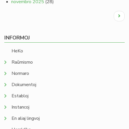
novembro 2025
(28)
Pagination
Next
page
INFORMOJ
HeKo
Raŭmismo
Normaro
Dokumentoj
Establoj
Instancoj
En aliaj lingvoj