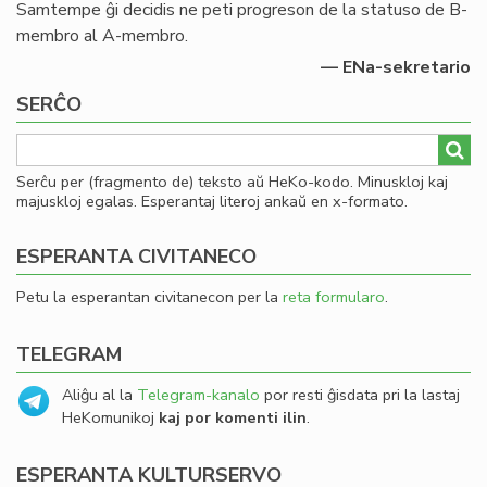
Samtempe ĝi decidis ne peti progreson de la statuso de B-
membro al A-membro.
— ENa-sekretario
SERĈO
Serĉu per (fragmento de) teksto aŭ HeKo-kodo. Minuskloj kaj
majuskloj egalas. Esperantaj literoj ankaŭ en x-formato.
ESPERANTA CIVITANECO
Petu la esperantan civitanecon per la
reta formularo
.
TELEGRAM
Aliĝu al la
Telegram-kanalo
por resti ĝisdata pri la lastaj
HeKomunikoj
kaj por komenti ilin
.
ESPERANTA KULTURSERVO