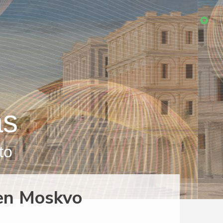
as
to
 en Moskvo