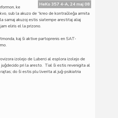
HeKo 357 4-A, 24 maj 08
informon, ke
skvo, sub la akuzo de “kreo de kontraŭleĝa armita
la samaj akuzoj estis siatempe arestitaj aliaj
am eliris el la prizono.
tmonda, kaj ŝi aktive partoprenis en SAT-
amo.
rovizora izolejo de Luberci al esplora izolejo de
uĝdecido pri la aresto. Tial ŝi estis revenigita al
jtas; do ŝi estis plu liverita al juĝ-psikiatria