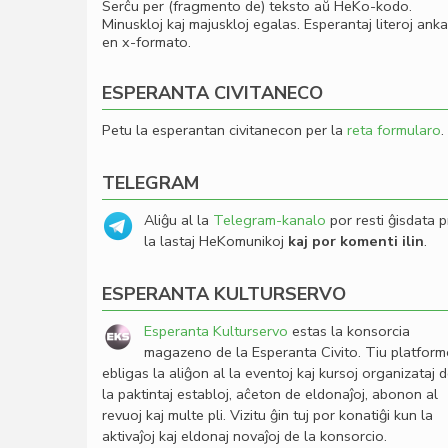
Serĉu per (fragmento de) teksto aŭ HeKo-kodo.
Minuskloj kaj majuskloj egalas. Esperantaj literoj ank
en x-formato.
ESPERANTA CIVITANECO
Petu la esperantan civitanecon per la
reta formularo
.
TELEGRAM
Aliĝu al la
Telegram-kanalo
por resti ĝisdata p
la lastaj HeKomunikoj
kaj por komenti ilin
.
ESPERANTA KULTURSERVO
Esperanta Kulturservo
estas la konsorcia
magazeno de la Esperanta Civito. Tiu platfor
ebligas la aliĝon al la eventoj kaj kursoj organizataj 
la paktintaj establoj, aĉeton de eldonaĵoj, abonon al
revuoj kaj multe pli. Vizitu ĝin tuj por konatiĝi kun la
aktivaĵoj kaj eldonaj novaĵoj de la konsorcio.