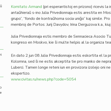
aŭ
Komitato Armand
(pri esperantistoj en prizono) ricevis la 
antaŭhieraŭ s-ino Julia Privedionnaja estis arestita en Mo
grupo”, “fondo de kontraŭhoma socia uniĝo” kaj simile. Pro 
membroj de Portos: Jurij Davydov, Irina Derguzova k.a., kiuj j
Julia Privedionnaja estis membro de Sennacieca Asocio Tu
kongreso en Moskvo, kie ŝi multe helpis al la organiza te
ri
En dato 2 jun 08 Julia Privedionnaja estis eskortita el la p
Kolomna, sed ŝi ne estis akceptita tie pro manko de nepra j
Luberci. Tamen longe reteni iun en provizora izolejo oni ne ra
ekspertizo.
www.civitas.ru/news.php?code=5054
mo
de