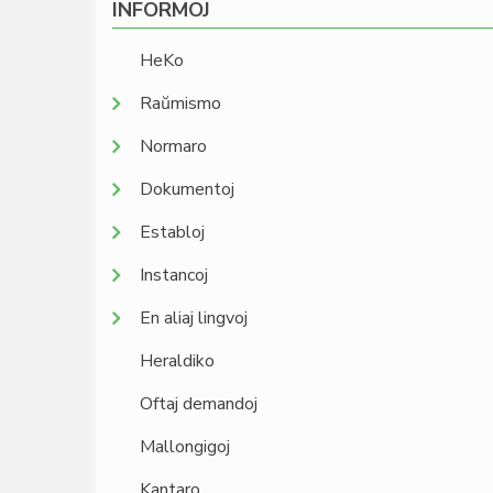
INFORMOJ
HeKo
Raŭmismo
Normaro
Dokumentoj
Establoj
Instancoj
En aliaj lingvoj
Heraldiko
Oftaj demandoj
Mallongigoj
Kantaro