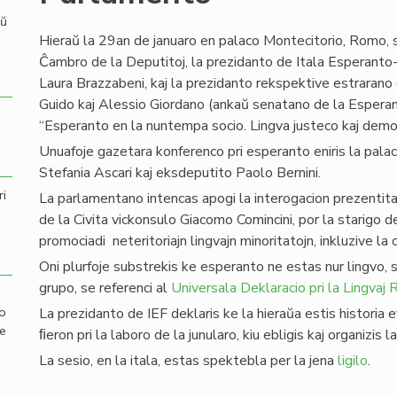
aŭ
Hieraŭ la 29an de januaro en palaco Montecitorio, Romo, si
Ĉambro de la Deputitoj, la prezidanto de Itala Esperanto-
Laura Brazzabeni, kaj la prezidanto rekspektive estrarano 
Guido kaj Alessio Giordano (ankaŭ senatano de la Esperant
“Esperanto en la nuntempa socio. Lingva justeco kaj demo
Unuafoje gazetara konferenco pri esperanto eniris la palac
Stefania Ascari kaj eksdeputito Paolo Bernini.
ri
La parlamentano intencas apogi la interogacion prezentita
de la Civita vickonsulo Giacomo Comincini, por la starigo d
promociadi neteritoriajn lingvajn minoritatojn, inkluzive la 
Oni plurfoje substrekis ke esperanto ne estas nur lingvo, 
grupo, se referenci al
Universala Deklaracio pri la Lingvaj R
mo
La prezidanto de IEF deklaris ke la hieraŭa estis historia
de
ﬁeron pri la laboro de la junularo, kiu ebligis kaj organizis 
La sesio, en la itala, estas spektebla per la jena
ligilo
.