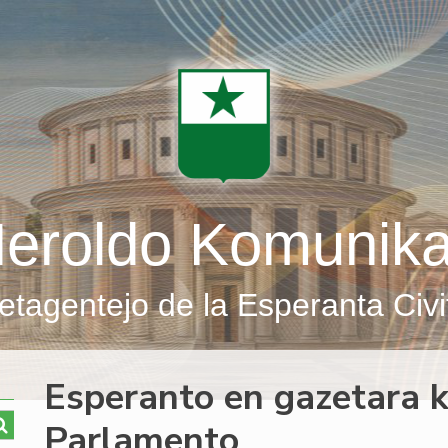
eroldo Komunik
etagentejo de la Esperanta Civi
Esperanto en gazetara k
Parlamento