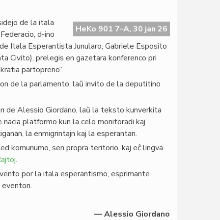
dejo de la itala
HeKo 901 7-A, 30 jan 26
Federacio, d-ino
de Itala Esperantista Junularo, Gabriele Esposito
a Civito), prelegis en gazetara konferenco pri
kratia partopreno”.
on de la parlamento, laŭ invito de la deputitino
n de Alessio Giordano, laŭ la teksto kunverkita
e nacia platformo kun la celo monitoradi kaj
ciganan, la enmigrintajn kaj la esperantan.
sed komunumo, sen propra teritorio, kaj eĉ lingva
ajtoj
.
 evento por la itala esperantismo, esprimante
la eventon.
— Alessio Giordano