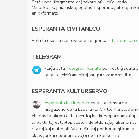
Serĉu per (fragmento de) teksto aŭ HeKo-kodo.
Minuskloj kaj majuskloj egalas. Esperantaj literoj ank
en x-formato.
ESPERANTA CIVITANECO
Petu la esperantan civitanecon per la
reta formularo
.
TELEGRAM
Aliĝu al la
Telegram-kanalo
por resti ĝisdata p
la lastaj HeKomunikoj
kaj por komenti ilin
.
ESPERANTA KULTURSERVO
Esperanta Kulturservo
estas la konsorcia
magazeno de la Esperanta Civito. Tiu platfor
ebligas la aliĝon al la eventoj kaj kursoj organizataj 
la paktintaj establoj, aĉeton de eldonaĵoj, abonon al
revuoj kaj multe pli. Vizitu ĝin tuj por konatiĝi kun la
aktivaĵoj kaj eldonaj novaĵoj de la konsorcio.