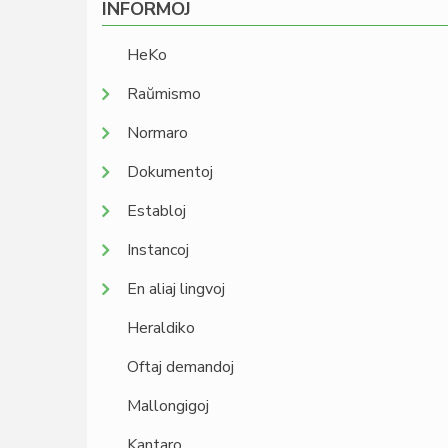
INFORMOJ
HeKo
Raŭmismo
Normaro
Dokumentoj
Establoj
Instancoj
En aliaj lingvoj
Heraldiko
Oftaj demandoj
Mallongigoj
Kantaro