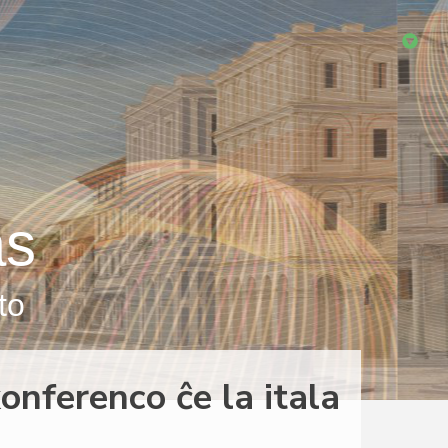
as
to
onferenco ĉe la itala