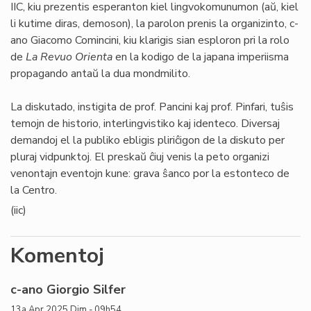
IIC, kiu prezentis esperanton kiel lingvokomunumon (aŭ, kiel
li kutime diras, demoson), la parolon prenis la organizinto, c-
ano Giacomo Comincini, kiu klarigis sian esploron pri la rolo
de
La Revuo Orienta
en la kodigo de la japana imperiisma
propagando antaŭ la dua mondmilito.
La diskutado, instigita de prof. Pancini kaj prof. Pinfari, tuŝis
temojn de historio, interlingvistiko kaj identeco. Diversaj
demandoj el la publiko ebligis pliriĉigon de la diskuto per
pluraj vidpunktoj. El preskaŭ ĉiuj venis la peto organizi
venontajn eventojn kune: grava ŝanco por la estonteco de
la Centro.
(iic)
Komentoj
c-ano Giorgio Silfer
13a Apr 2025 Dim - 09h54