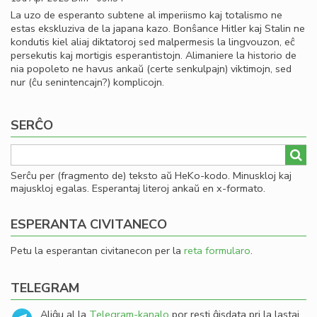
La uzo de esperanto subtene al imperiismo kaj totalismo ne
estas ekskluziva de la japana kazo. Bonŝance Hitler kaj Stalin ne
kondutis kiel aliaj diktatoroj sed malpermesis la lingvouzon, eĉ
persekutis kaj mortigis esperantistojn. Alimaniere la historio de
nia popoleto ne havus ankaŭ (certe senkulpajn) viktimojn, sed
nur (ĉu senintencajn?) komplicojn.
SERĈO
Serĉu per (fragmento de) teksto aŭ HeKo-kodo. Minuskloj kaj
majuskloj egalas. Esperantaj literoj ankaŭ en x-formato.
ESPERANTA CIVITANECO
Petu la esperantan civitanecon per la
reta formularo
.
TELEGRAM
Aliĝu al la
Telegram-kanalo
por resti ĝisdata pri la lastaj