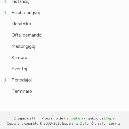
Instancoj
En aliaj lingvoj
Heraldiko
Oftaj demandoj
Mallongigoj
Kantaro
Eventoj
Periodaĵoj
Terminaro
Dizajno de
MTT
· Programo de
Tramontána
· Funkcio de
Drupal
Copyright Kopirajto © 2006–2026 Esperanta Civito · Ĉiuj rajtoj rezervitaj.