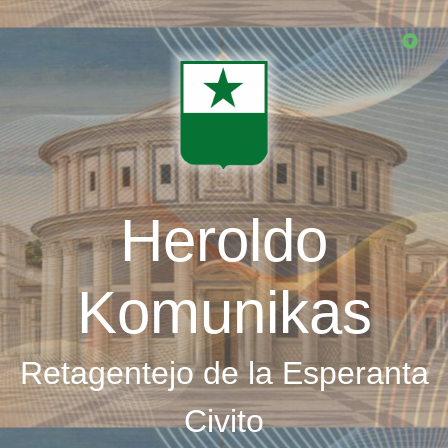
Skip
to
main
content
Heroldo
Komunikas
Retagentejo de la Esperanta
Civito